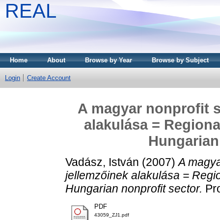
REAL
Home
About
Browse by Year
Browse by Subject
Login
Create Account
A magyar nonprofit s
alakulása = Regional
Hungarian 
Vadász, István
(2007)
A magyar
jellemzőinek alakulása = Region
Hungarian nonprofit sector.
Pro
PDF
43059_ZJ1.pdf