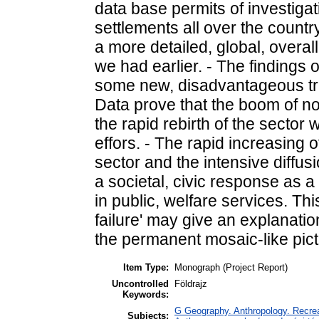
data base permits of investigat
settlements all over the count
a more detailed, global, overall
we had earlier. - The findings 
some new, disadvantageous tren
Data prove that the boom of n
the rapid rebirth of the sector 
effors. - The rapid increasing o
sector and the intensive diffus
a societal, civic response as 
in public, welfare services. Thi
failure' may give an explanatio
the permanent mosaic-like pict
Item Type:
Monograph (Project Report)
Uncontrolled
Földrajz
Keywords:
G Geography. Anthropology. Recrea
Subjects: