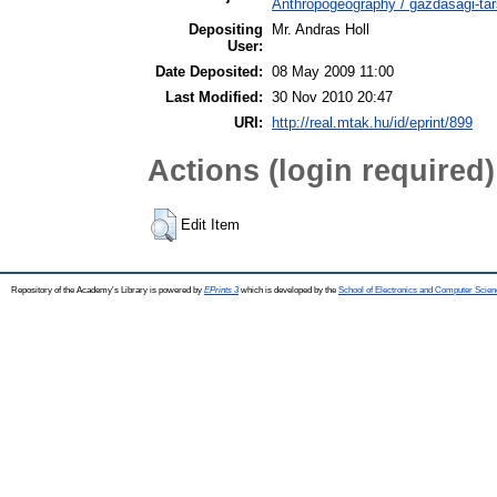
Anthropogeography / gazdasági-tár
Depositing
Mr. Andras Holl
User:
Date Deposited:
08 May 2009 11:00
Last Modified:
30 Nov 2010 20:47
URI:
http://real.mtak.hu/id/eprint/899
Actions (login required)
Edit Item
Repository of the Academy's Library is powered by
EPrints 3
which is developed by the
School of Electronics and Computer Scien