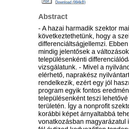
Download (994kB)
Abstract
- A hazai harmadik szektor mai 
következtethetünk, hogy a szekt
differenciáltságjellemzi. Ebb
mindig jelentősek a változások
településenkénti differenciálód
vizsgálatunk. - Mivel a nyilvá
elérhető, naprakész nyilvántar
rendelkezik, ezért egy jól has
program egyik fontos eredmény
településenként teszi lehetőv
területén. Így a nonprofit szekto
korábbi képet árnyaltabbá tehe
vonatkozásban magyarázatul is 