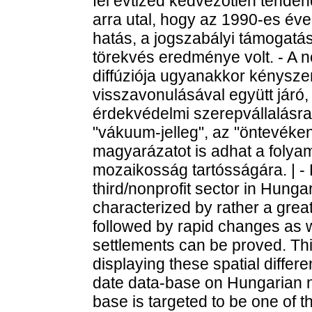
fél évtized kedvezőtlen tenden
arra utal, hogy az 1990-es éve
hatás, a jogszabályi támogatás
törekvés eredménye volt. - A no
diffúziója ugyanakkor kényszer
visszavonulásával együtt járó,
érdekvédelmi szerepvállalásra 
"vákuum-jelleg", az "öntevék
magyarázatot is adhat a folyama
mozaikosság tartósságára. | - 
third/nonprofit sector in Hunga
characterized by rather a great 
followed by rapid changes as w
settlements can be proved. Thi
displaying these spatial differ
date data-base on Hungarian no
base is targeted to be one of t