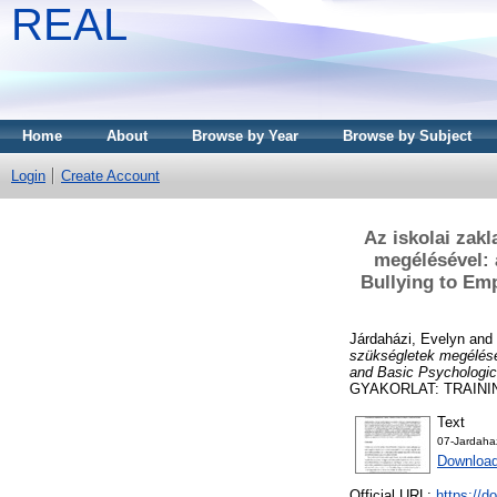
REAL
Home
About
Browse by Year
Browse by Subject
Login
Create Account
Az iskolai zakl
megélésével: 
Bullying to Em
Járdaházi, Evelyn
and
szükségletek megélésév
and Basic Psychologic
GYAKORLAT: TRAINING
Text
07-Jardaha
Download
Official URL:
https://d