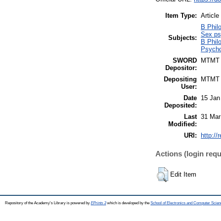
Item Type:
Article
B Philo
Sex ps
Subjects:
B Philo
Psycho
SWORD
MTMT
Depositor:
Depositing
MTMT
User:
Date
15 Jan
Deposited:
Last
31 Mar
Modified:
URI:
http://
Actions (login requ
Edit Item
Repository of the Academy's Library is powered by
EPrints 3
which is developed by the
School of Electronics and Computer Scien