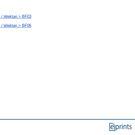
 / lélektan > BF03
 / lélektan > BF06