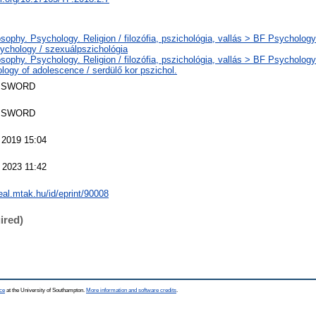
sophy. Psychology. Religion / filozófia, pszichológia, vallás > BF Psychology
ychology / szexuálpszichológia
sophy. Psychology. Religion / filozófia, pszichológia, vallás > BF Psychology
logy of adolescence / serdülő kor pszichol.
 SWORD
 SWORD
 2019 15:04
 2023 11:42
real.mtak.hu/id/eprint/90008
ired)
ce
at the University of Southampton.
More information and software credits
.