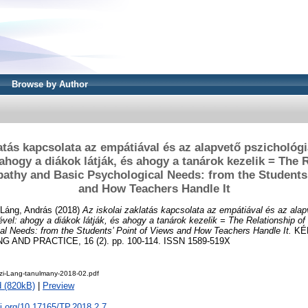
Browse by Author
atás kapcsolata az empátiával és az alapvető pszichológ
ahogy a diákok látják, és ahogy a tanárok kezelik = The R
pathy and Basic Psychological Needs: from the Students’
and How Teachers Handle It
Láng, András
(2018)
Az iskolai zaklatás kapcsolata az empátiával és az alap
el: ahogy a diákok látják, és ahogy a tanárok kezelik = The Relationship of
al Needs: from the Students’ Point of Views and How Teachers Handle It.
KÉ
 AND PRACTICE, 16 (2). pp. 100-114. ISSN 1589-519X
zi-Lang-tanulmany-2018-02.pdf
 (820kB)
|
Preview
oi.org/10.17165/TP.2018.2.7