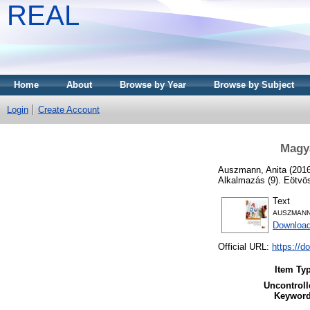
REAL
Home
About
Browse by Year
Browse by Subject
Login
Create Account
Magya
Auszmann, Anita
(201
Alkalmazás (9). Eötv
Text
AUSZMANN
Downloa
Official URL:
https://
Item Ty
Uncontroll
Keyword