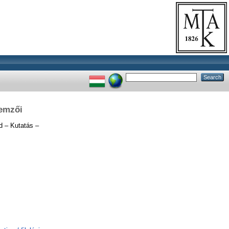
lemzői
 – Kutatás –