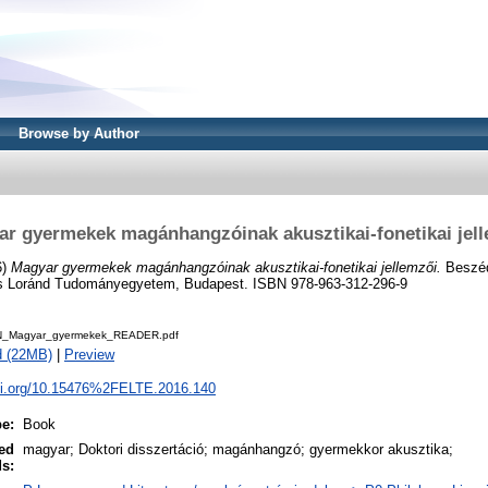
Browse by Author
r gyermekek magánhangzóinak akusztikai-fonetikai jel
6)
Magyar gyermekek magánhangzóinak akusztikai-fonetikai jellemzői.
Beszéd
ös Loránd Tudományegyetem, Budapest. ISBN 978-963-312-296-9
_Magyar_gyermekek_READER.pdf
d (22MB)
|
Preview
doi.org/10.15476%2FELTE.2016.140
pe:
Book
ed
magyar; Doktori disszertáció; magánhangzó; gyermekkor akusztika;
s: