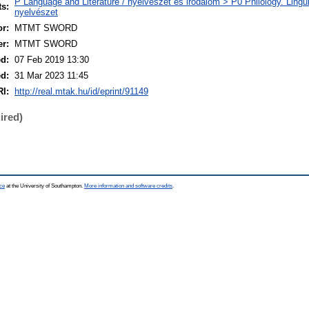
P Language and Literature / nyelvészet és irodalom > P0 Philology. Linguist
ts:
nyelvészet
r:
MTMT SWORD
er:
MTMT SWORD
ed:
07 Feb 2019 13:30
ed:
31 Mar 2023 11:45
I:
http://real.mtak.hu/id/eprint/91149
ired)
ce
at the University of Southampton.
More information and software credits
.