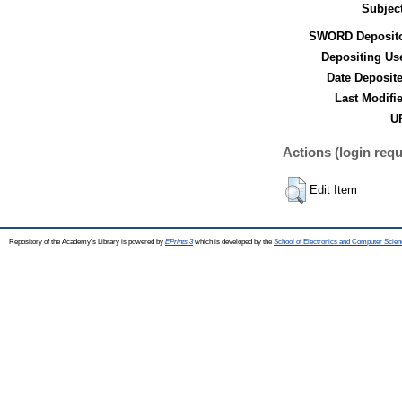
Subjec
SWORD Deposito
Depositing Us
Date Deposit
Last Modifi
UR
Actions (login requ
Edit Item
Repository of the Academy's Library is powered by
EPrints 3
which is developed by the
School of Electronics and Computer Scien