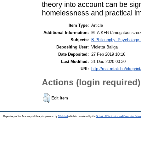
theory into account can be sign
homelessness and practical im
Item Type:
Article
Additional Information:
MTA KFB támogatási szerző
Subjects:
B Philosophy. Psychology. R
Depositing User:
Violetta Baliga
Date Deposited:
27 Feb 2019 10:16
Last Modified:
31 Dec 2020 00:30
URI:
http://real.mtak.hu/id/eprin
Actions (login required)
Edit Item
Repository of the Academy's Library is powered by
EPrints 3
which is developed by the
School of Electronics and Computer Scien