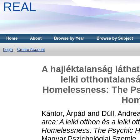
REAL
Home
About
Browse by Year
Browse by Subject
Login
Create Account
A hajléktalanság láthat
lelki otthontalans
Homelessness: The Ps
Hom
Kántor, Árpád
and
Dúll, Andre
arca: A lelki otthon és a lelki 
Homelessness: The Psychic H
Magyar Pszichológiai Szemle, 