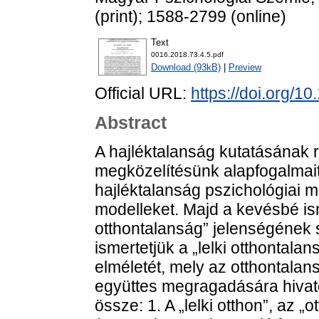
(print); 1588-2799 (online)
Text
0016.2018.73.4.5.pdf
Download (93kB)
|
Preview
Official URL:
https://doi.org/1
Abstract
A hajléktalanság kutatásának rö
megközelítésünk alapfogalmait
hajléktalanság pszichológiai 
modelleket. Majd a kevésbé isme
otthontalanság” jelenségének
ismertetjük a „lelki otthontala
elméletét, mely az otthontalans
együttes megragadására hivatot
össze: 1. A „lelki otthon”, az 