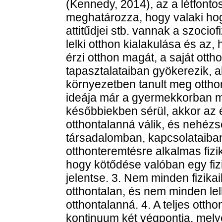
(Kennedy, 2014), az a létfonto
meghatározza, hogy valaki hog
attitűdjei stb. vannak a szocio
lelki otthon kialakulása és az
érzi otthon magát, a saját ott
tapasztalataiban gyökerezik, a
környezetben tanult meg otth
ideája már a gyermekkorban ma
későbbiekben sérül, akkor az é
otthontalanná válik, és nehézs
társadalomban, kapcsolataiban
otthonteremtésre alkalmas fiz
hogy kötődése valóban egy fizi
jelentse. 3. Nem minden fizikai
otthontalan, és nem minden lelk
otthontalanná. 4. A teljes otth
kontinuum két végpontja, mely