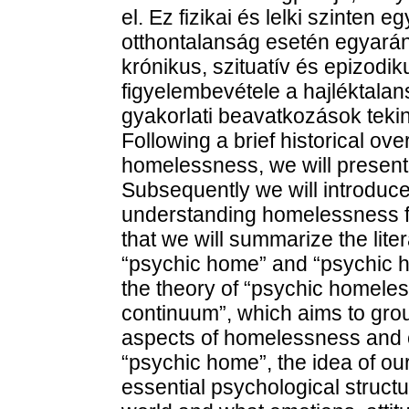
el. Ez fizikai és lelki szinten e
otthontalanság esetén egyarán
krónikus, szituatív és epizodik
figyelembevétele a hajléktalan
gyakorlati beavatkozások tekin
Following a brief historical ov
homelessness, we will present
Subsequently we will introduc
understanding homelessness fr
that we will summarize the lit
“psychic home” and “psychic h
the theory of “psychic homel
continuum”, which aims to gro
aspects of homelessness and 
“psychic home”, the idea of ou
essential psychological structu