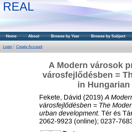
REAL
Home
About
Browse by Year
Browse by Subject
Login
Create Account
A Modern városok pr
városfejlődésben = T
in Hungarian
Fekete, Dávid
(2019)
A Modern
városfejlődésben = The Moder
urban development.
Tér és Tár
2062-9923 (online); 0237-7683 