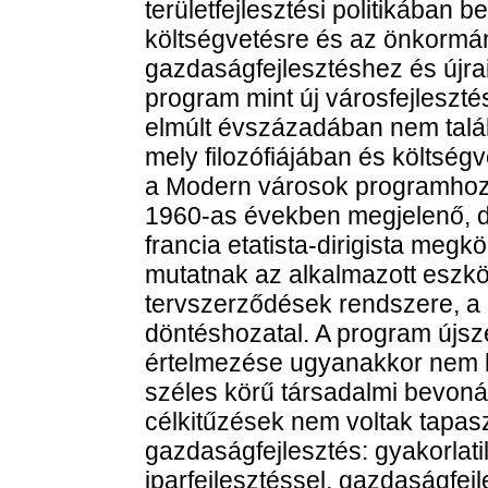
területfejlesztési politikában b
költségvetésre és az önkormány
gazdaságfejlesztéshez és újra
program mint új városfejlesztés
elmúlt évszázadában nem talál
mely filozófiájában és költség
a Modern városok programhoz
1960-as években megjelenő, d
francia etatista-dirigista megk
mutatnak az alkalmazott eszkö
tervszerződések rendszere, a 
döntéshozatal. A program újsze
értelmezése ugyanakkor nem b
széles körű társadalmi bevonás
célkitűzések nem voltak tapas
gazdaságfejlesztés: gyakorlati
iparfejlesztéssel, gazdaságfej