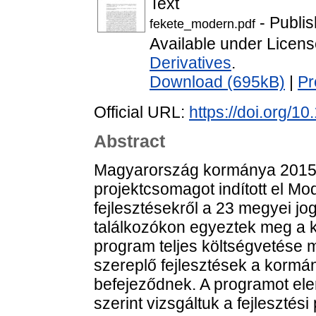
Text
- Publi
fekete_modern.pdf
Available under Licen
Derivatives
.
Download (695kB)
|
Pr
Official URL:
https://doi.org/1
Abstract
Magyarország kormánya 2015-
projektcsomagot indított el M
fejlesztésekről a 23 megyei jo
találkozókon egyeztek meg a 
program teljes költségvetése m
szereplő fejlesztések a kormán
befejeződnek. A programot el
szerint vizsgáltuk a fejleszté