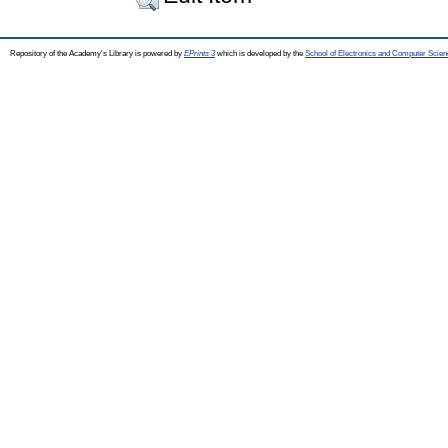
Repository of the Academy's Library is powered by
EPrints 3
which is developed by the
School of Electronics and Computer Scien