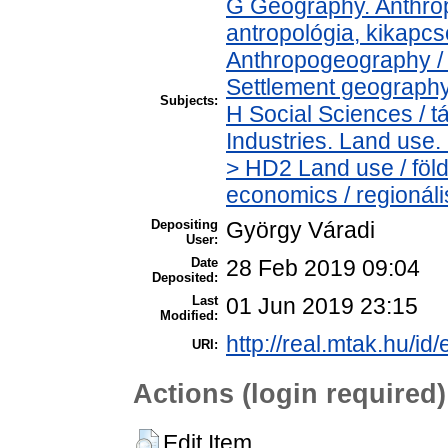
G Geography. Anthropo
antropológia, kikapc
Anthropogeography / 
Settlement geography 
Subjects:
H Social Sciences /
Industries. Land use.
> HD2 Land use / föl
economics / regionál
Depositing
György Váradi
User:
Date
28 Feb 2019 09:04
Deposited:
Last
01 Jun 2019 23:15
Modified:
http://real.mtak.hu/id
URI:
Actions (login required)
Edit Item