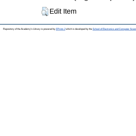
Edit Item
Repository of the Academy's Library is powered by
EPrints 3
which is developed by the
School of Electronics and Computer Scien