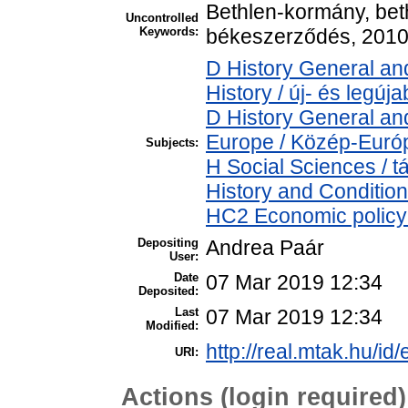
Bethlen-kormány, beth
Uncontrolled
Keywords:
békeszerződés, 2010 
D History General an
History / új- és legúj
D History General an
Europe / Közép-Euró
Subjects:
H Social Sciences /
History and Condition
HC2 Economic policy 
Depositing
Andrea Paár
User:
Date
07 Mar 2019 12:34
Deposited:
Last
07 Mar 2019 12:34
Modified:
http://real.mtak.hu/id
URI:
Actions (login required)