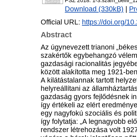
PSZ 2018. 1-3.szam_beliv_1
Download (330kB)
|
Pr
Official URL:
https://doi.org/1
Abstract
Az úgynevezett trianoni „békes
szakértők egybehangzó vélem
gazdasági racionalitás jegyébe
között alakította meg 1921-ben
A kilátástalannak tartott helyz
helyreállítani az államháztart
gazdaság gyors fejlődésnek ind
így értékeli az elért eredmény
egy nagyfokú szociális és pol
így folytatja: „A legnagyobb el
rendszer létrehozása volt 19