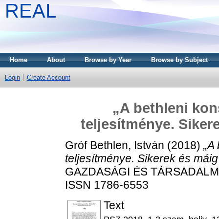
REAL
Home
About
Browse by Year
Browse by Subject
Login
Create Account
„A bethleni kon
teljesítménye. Siker
Gróf Bethlen, István
(2018)
„A 
teljesítménye. Sikerek és máig
GAZDASÁGI ÉS TÁRSADALMI FO
ISSN 1786-6553
Text