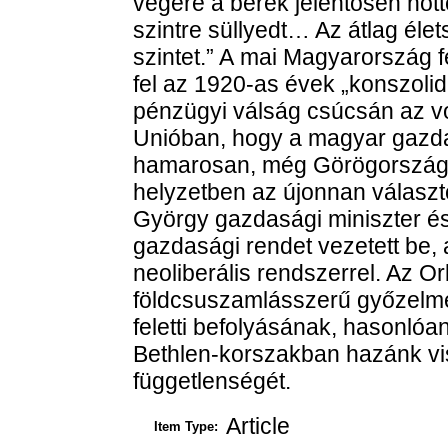
végére a bérek jelentősen nőt
szintre süllyedt… Az átlag éle
szintet.” A mai Magyarország 
fel az 1920-as évek „konszoli
pénzügyi válság csúcsán az vo
Unióban, hogy a magyar gazda
hamarosan, még Görögország e
helyzetben az újonnan választ
György gazdasági miniszter és 
gazdasági rendet vezetett be,
neoliberális rendszerrel. Az O
földcsuszamlásszerű győzelme
feletti befolyásának, hasonló
Bethlen-korszakban hazánk vi
függetlenségét.
Article
Item Type: