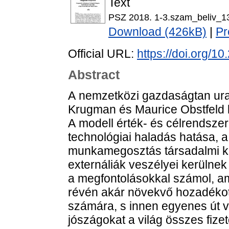
Text
PSZ 2018. 1-3.szam_beliv_1
Download (426kB)
|
Pr
Official URL:
https://doi.org/1
Abstract
A nemzetközi gazdaságtan ura
Krugman és Maurice Obstfeld 
A modell érték- és célrendszer
technológiai haladás hatása,
munkamegosztás társadalmi k
externáliák veszélyei kerülnek
a megfontolásokkal számol, 
révén akár növekvő hozadékot
számára, s innen egyenes út v
jószágokat a világ összes fize