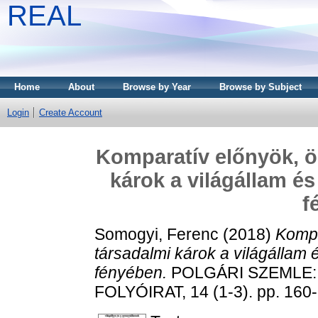
REAL
Home
About
Browse by Year
Browse by Subject
Login
Create Account
Komparatív előnyök, ök
károk a világállam é
f
Somogyi, Ferenc
(2018)
Kompa
társadalmi károk a világállam
fényében.
POLGÁRI SZEMLE:
FOLYÓIRAT, 14 (1-3). pp. 160