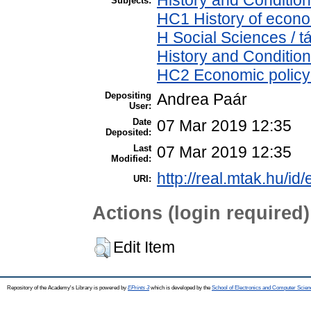
Subjects:
HC1 History of econo
H Social Sciences /
History and Condition
HC2 Economic policy 
Depositing
Andrea Paár
User:
Date
07 Mar 2019 12:35
Deposited:
Last
07 Mar 2019 12:35
Modified:
http://real.mtak.hu/id
URI:
Actions (login required)
Edit Item
Repository of the Academy's Library is powered by
EPrints 3
which is developed by the
School of Electronics and Computer Scien