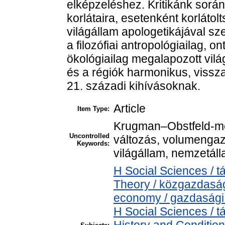
elképzeléshez. Kritikánk sorá
korlátaira, esetenként korlátol
világállam apologetikájával sz
a filozófiai antropológiailag, on
ökológiailag megalapozott vi
és a régiók harmonikus, vissza
21. századi kihívásoknak.
Article
Item Type:
Krugman–Obstfeld-mode
Uncontrolled
változás, volumengaz
Keywords:
világállam, nemzetáll
H Social Sciences /
Theory / közgazdasá
economy / gazdasági
H Social Sciences /
History and Condition