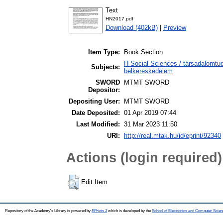
Text
HN2017.pdf
Download (402kB)
|
Preview
Item Type:
Book Section
H Social Sciences / társadalomt
Subjects:
belkereskedelem
SWORD
MTMT SWORD
Depositor:
Depositing User:
MTMT SWORD
Date Deposited:
01 Apr 2019 07:44
Last Modified:
31 Mar 2023 11:50
URI:
http://real.mtak.hu/id/eprint/92340
Actions (login required)
Edit Item
Repository of the Academy's Library is powered by
EPrints 3
which is developed by the
School of Electronics and Computer Scien