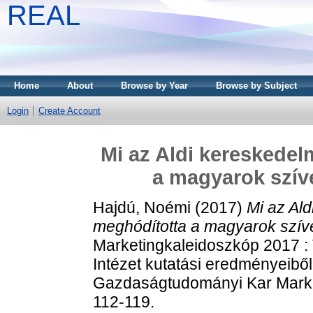
REAL
Home
About
Browse by Year
Browse by Subject
Login
Create Account
Mi az Aldi kereskedel
a magyarok szívét
Hajdú, Noémi
(2017)
Mi az Ald
meghódította a magyarok szívét? 
Marketingkaleidoszkóp 2017 :
Intézet kutatási eredményeiből
Gazdaságtudományi Kar Marketi
112-119.