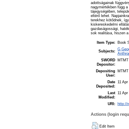
adottságainak függvén
nagymértékben függ a 
tájegységében, települ
eltérő lehet. Napjaink
terekhez kötődnek, így
kiskereskedelmi ellátá
gazdaságossági, haték
sok realitása, hiszen
Item Type:
Book S
G Geog
Subjects:
Anthro
SWORD
MTMT
Depositor:
Depositing
MTMT
User:
Date
11 Apr
Deposited:
Last
11 Apr
Modified:
URI:
http://
Actions (login requ
Edit Item