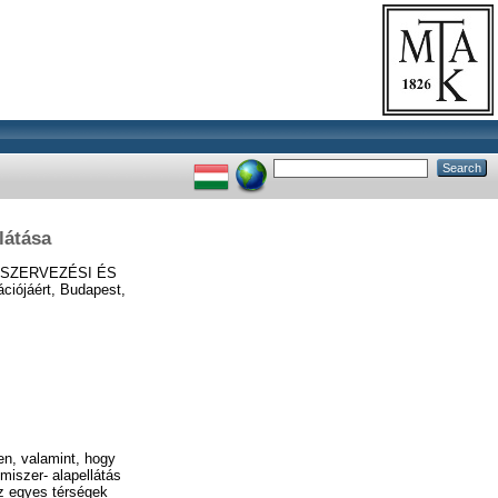
látása
ZSZERVEZÉSI ÉS
ójáért, Budapest,
en, valamint, hogy
miszer- alapellátás
az egyes térségek