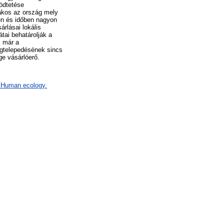
ödtetése
akos az ország mely
en és időben nagyon
árlásai lokális
tai behatárolják a
k már a
egtelepedésének sincs
ge vásárlóerő.
F Human ecology.