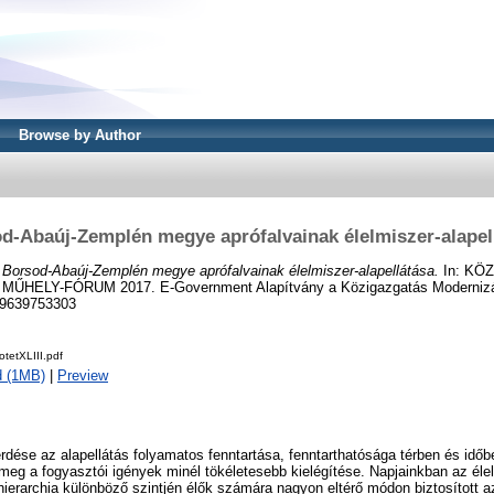
Browse by Author
d-Abaúj-Zemplén megye aprófalvainak élelmiszer-alapel
)
Borsod-Abaúj-Zemplén megye aprófalvainak élelmiszer-alapellátása.
In: KÖ
HELY-FÓRUM 2017. E-Government Alapítvány a Közigazgatás Modernizáci
89639753303
tetXLIII.pdf
d (1MB)
|
Preview
rdése az alapellátás folyamatos fenntartása, fenntarthatósága térben és időb
eg a fogyasztói igények minél tökéletesebb kielégítése. Napjainkban az élel
hierarchia különböző szintjén élők számára nagyon eltérő módon biztosított 