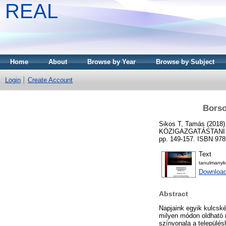
REAL
Home
About
Browse by Year
Browse by Subject
Login
Create Account
Borso
Sikos T, Tamás
(2018
KÖZIGAZGATÁSTANI MŰ
pp. 149-157. ISBN 97
Text
tanulmanyko
Downloa
Abstract
Napjaink egyik kulcské
milyen módon oldható m
színvonala a település