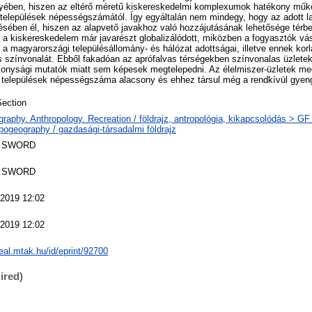
yében, hiszen az eltérő méretű kiskereskedelmi komplexumok hatékony műk
települések népességszámától. Így egyáltalán nem mindegy, hogy az adott l
ésében él, hiszen az alapvető javakhoz való hozzájutásának lehetősége térb
ra a kiskereskedelem már javarészt globalizálódott, miközben a fogyasztók vás
 a magyarországi településállomány- és hálózat adottságai, illetve ennek korlá
s színvonalát. Ebből fakadóan az aprófalvas térségekben színvonalas üzlete
onysági mutatók miatt sem képesek megtelepedni. Az élelmiszer-üzletek m
 a települések népességszáma alacsony és ehhez társul még a rendkívül gyen
ection
raphy. Anthropology. Recreation / földrajz, antropológia, kikapcsolódás > G
pogeography / gazdasági-társadalmi földrajz
 SWORD
 SWORD
 2019 12:02
 2019 12:02
real.mtak.hu/id/eprint/92700
ired)