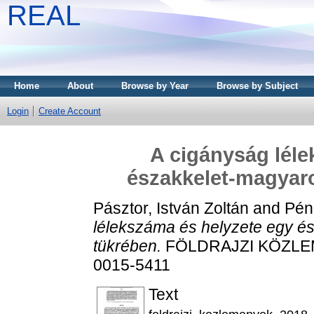
REAL
Home
About
Browse by Year
Browse by Subject
Login
Create Account
A cigányság léle
északkelet-magyaro
Pásztor, István Zoltán
and
Pén
lélekszáma és helyzete egy é
tükrében.
FÖLDRAJZI KÖZLEMÉ
0015-5411
Text