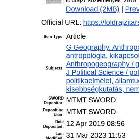
foldrajzi_kozlemenyek_2018
Download (2MB)
|
Pre
Official URL:
https://foldrajzit
Article
Item Type:
G Geography. Anthropol
antropológia, kikapcs
Anthropogeography / g
Subjects:
J Political Science / pol
politikaelmélet, állam
kisebbségkutatás, nem
SWORD
MTMT SWORD
Depositor:
Depositing
MTMT SWORD
User:
Date
12 Apr 2019 08:56
Deposited:
Last
31 Mar 2023 11:53
Modified: