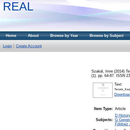
REAL
Home
About
Browse by Year
Browse by Subject
Login
Create Account
Szakál, Imre
(2014)
Te
(1). pp. 64-87. ISSN 2
Text
Tervek_Karp
Downloa
Item Type:
Article
D Histor
Subjects:
G Geogra
Földrajz