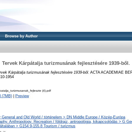
Browse by Author
Tervek Kárpátalja turizmusának fejlesztésére 1939-ből.
rvek Kárpátalja turizmusának fejlesztésére 1939-ből.
ACTA ACADEMIAE BER
310-1954
atalja_turizmusanak_fejleszte (4).pdf
d (7MB)
|
Preview
y General and Old World / történelem > DN Middle Europe / Közép-Európa
phy. Anthropology. Recreation / földrajz, antropológia, kikapcsolódás > G Ge
 általában > G154.9-155.8 Tourism / turizmus