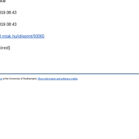
kál
019 08:43
019 08:43
al.mtak.hu/id/eprint/93065
ired)
ce
at the University of Southampton.
More information and software credits
.