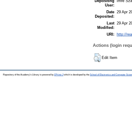
Depositing
Imre Sza
User:
Date
29 Apr 2
Deposited:
Last
29 Apr 2
Modified:
URI:
http://re
Actions (login requ
Edit Item
Repository of the Academy's Library is powered by
EPrints 3
which is developed by the
School of Electronics and Computer Scien