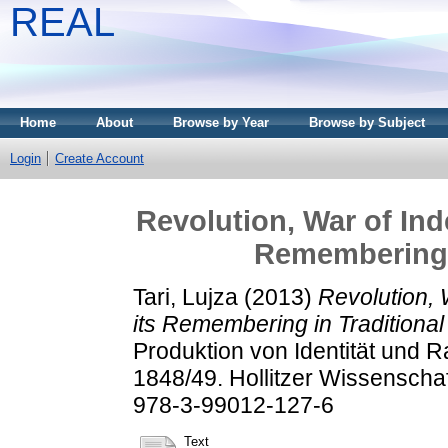
REAL
Home
About
Browse by Year
Browse by Subject
Login
Create Account
Revolution, War of Ind
Remembering i
Tari, Lujza
(2013)
Revolution,
its Remembering in Traditional
Produktion von Identität und 
1848/49. Hollitzer Wissenscha
978-3-99012-127-6
Text