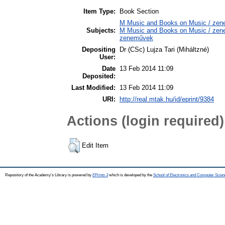
Item Type:
Book Section
M Music and Books on Music / zene
Subjects:
M Music and Books on Music / zene,
zeneművek
Depositing
Dr (CSc) Lujza Tari (Miháltzné)
User:
Date
13 Feb 2014 11:09
Deposited:
Last Modified:
13 Feb 2014 11:09
URI:
http://real.mtak.hu/id/eprint/9384
Actions (login required)
Edit Item
Repository of the Academy's Library is powered by
EPrints 3
which is developed by the
School of Electronics and Computer Scien