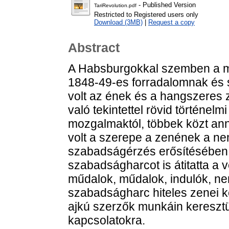
- Published Version
TariRevolution.pdf
Restricted to Registered users only
Download (3MB)
|
Request a copy
Abstract
A Habsburgokkal szemben a ma
1848-49-es forradalomnak és 
volt az ének és a hangszeres z
való tekintettel rövid történelm
mozgalmaktól, többek közt an
volt a szerepe a zenének a nem
szabadságérzés erősítésében.
szabadságharcot is átitatta a 
műdalok, műdalok, indulók, ne
szabadságharc hiteles zenei 
ajkú szerzők munkáin keresztü
kapcsolatokra.