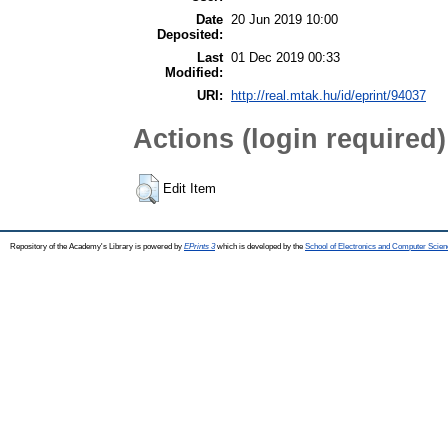
Date
20 Jun 2019 10:00
Deposited:
Last
01 Dec 2019 00:33
Modified:
URI:
http://real.mtak.hu/id/eprint/94037
Actions (login required)
Edit Item
Repository of the Academy's Library is powered by
EPrints 3
which is developed by the
School of Electronics and Computer Scien