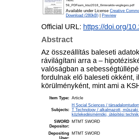
59_PDFsam_ktsz2018_6interaktiv-vegleges.pdf
Available under License
Creative Common
Download (280kB)
|
Preview
Official URL:
https://doi.org/1
Abstract
Az összeállítás baleseti adat
rávilágítani arra a – hipotézisk
valóságban a sebességtúllép
fordulnak elő baleseti okként, 
körülményként, mint ami a KSH á
Item Type:
Article
H Social Sciences / társadalomtudomá
Subjects:
T Technology / alkalmazott, műszak
közlekedésmérnöki, útépítési technik
SWORD
MTMT SWORD
Depositor:
Depositing
MTMT SWORD
User: