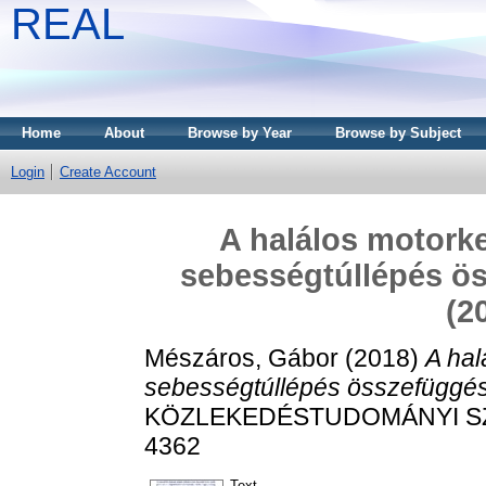
REAL
Home
About
Browse by Year
Browse by Subject
Login
Create Account
A halálos motorke
sebességtúllépés ös
(2
Mészáros, Gábor
(2018)
A hal
sebességtúllépés összefüggés
KÖZLEKEDÉSTUDOMÁNYI SZEML
4362
Text