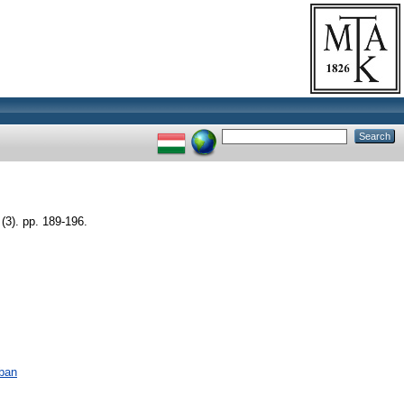
(3). pp. 189-196.
ában