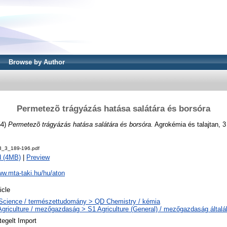
Browse by Author
Permetezõ trágyázás hatása salátára és borsóra
54)
Permetezõ trágyázás hatása salátára és borsóra.
Agrokémia és talajtan, 3 
3_3_189-196.pdf
d (4MB)
|
Preview
ww.mta-taki.hu/hu/aton
icle
Science / természettudomány > QD Chemistry / kémia
Agriculture / mezőgazdaság > S1 Agriculture (General) / mezőgazdaság által
tegelt Import