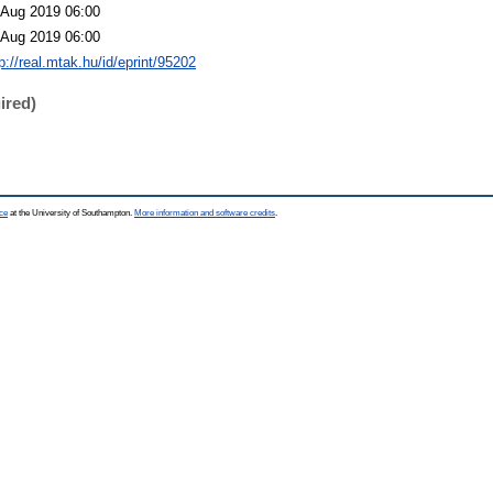
 Aug 2019 06:00
 Aug 2019 06:00
p://real.mtak.hu/id/eprint/95202
ired)
ce
at the University of Southampton.
More information and software credits
.