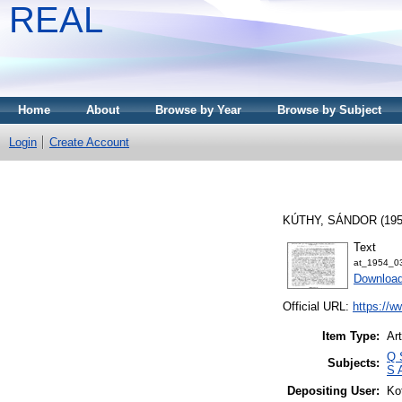
REAL
Home
About
Browse by Year
Browse by Subject
Login
Create Account
KÚTHY, SÁNDOR
(19
Text
at_1954_0
Downloa
Official URL:
https://w
Item Type:
Art
Q 
Subjects:
S 
Depositing User:
Ko