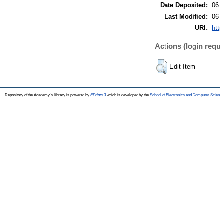
Date Deposited:
06
Last Modified:
06
URI:
htt
Actions (login requ
Edit Item
Repository of the Academy's Library is powered by
EPrints 3
which is developed by the
School of Electronics and Computer Scien