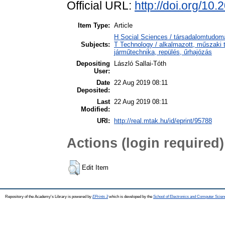
Official URL:
http://doi.org/10
Item Type:
Article
H Social Sciences / társadalomtudomán
Subjects:
T Technology / alkalmazott, műszaki 
járműtechnika, repülés, űrhajózás
Depositing
László Sallai-Tóth
User:
Date
22 Aug 2019 08:11
Deposited:
Last
22 Aug 2019 08:11
Modified:
URI:
http://real.mtak.hu/id/eprint/95788
Actions (login required)
Edit Item
Repository of the Academy's Library is powered by
EPrints 3
which is developed by the
School of Electronics and Computer Scien