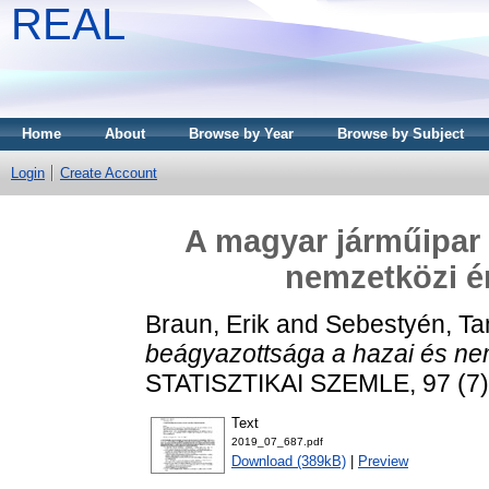
REAL
Home
About
Browse by Year
Browse by Subject
Login
Create Account
A magyar járműipar 
nemzetközi ér
Braun, Erik
and
Sebestyén, T
beágyazottsága a hazai és nem
STATISZTIKAI SZEMLE, 97 (7)
Text
2019_07_687.pdf
Download (389kB)
|
Preview