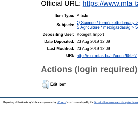
Official URL:
https://www.mta-t
Item Type:
Article
Q Science / természettudomány >
Subjects:
S Agriculture / mezőgazdaság > S
Depositing User:
Kotegelt Import
Date Deposited:
23 Aug 2019 12:09
Last Modified:
23 Aug 2019 12:09
URI:
http://real.mtak.hu/id/eprint/95927
Actions (login required)
Edit Item
Repository of the Academy's Library is powered by
EPrints 3
which is developed by the
School of Electronics and Computer Scien