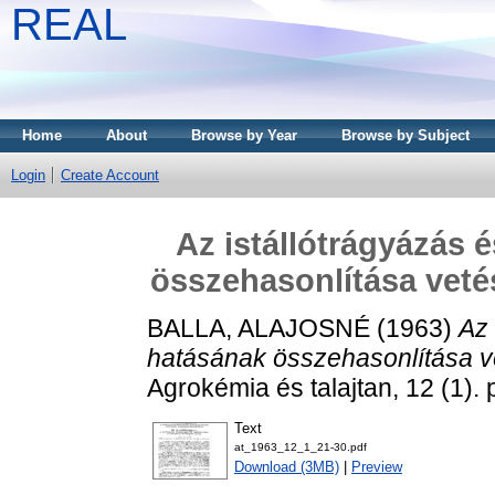
REAL
Home
About
Browse by Year
Browse by Subject
Login
Create Account
Az istállótrágyázás 
összehasonlítása vetés
BALLA, ALAJOSNÉ
(1963)
Az 
hatásának összehasonlítása ve
Agrokémia és talajtan, 12 (1). 
Text
at_1963_12_1_21-30.pdf
Download (3MB)
|
Preview