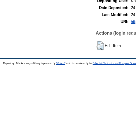
Depositing User:
Ko
Date Deposited:
24
Last Modified:
24
URI:
htt
Actions (login requ
Edit Item
Repository of the Academy's Library is powered by
EPrints 3
which is developed by the
School of Electronics and Computer Scien