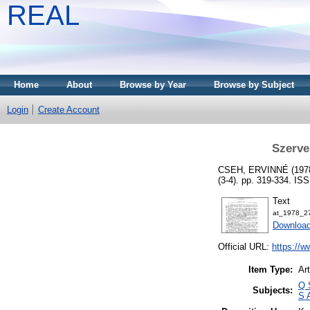
REAL
Home
About
Browse by Year
Browse by Subject
Login
Create Account
Szerve
CSEH, ERVINNÉ
(197
(3-4). pp. 319-334. IS
Text
at_1978_2
Downloa
Official URL:
https://w
Item Type:
Art
Q 
Subjects:
S 