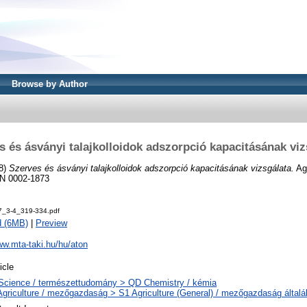
Browse by Author
s és ásványi talajkolloidok adszorpció kapacitásának viz
8)
Szerves és ásványi talajkolloidok adszorpció kapacitásának vizsgálata.
Agr
SN 0002-1873
7_3-4_319-334.pdf
d (6MB)
|
Preview
ww.mta-taki.hu/hu/aton
icle
Science / természettudomány > QD Chemistry / kémia
Agriculture / mezőgazdaság > S1 Agriculture (General) / mezőgazdaság által