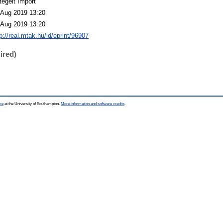
tegelt Import
 Aug 2019 13:20
 Aug 2019 13:20
p://real.mtak.hu/id/eprint/96907
ired)
ce
at the University of Southampton.
More information and software credits
.