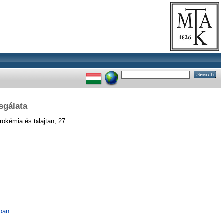
sgálata
okémia és talajtan, 27
ában