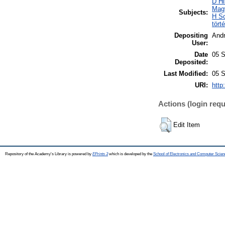
D Hi
Mag
Subjects:
H So
tört
Depositing
And
User:
Date
05 S
Deposited:
Last Modified:
05 S
URI:
http
Actions (login requ
Edit Item
Repository of the Academy's Library is powered by
EPrints 3
which is developed by the
School of Electronics and Computer Scien