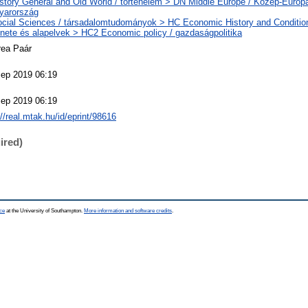
story General and Old World / történelem > DN Middle Europe / Közép-Európ
yarország
cial Sciences / társadalomtudományok > HC Economic History and Conditio
énete és alapelvek > HC2 Economic policy / gazdaságpolitika
rea Paár
ep 2019 06:19
ep 2019 06:19
://real.mtak.hu/id/eprint/98616
ired)
ce
at the University of Southampton.
More information and software credits
.