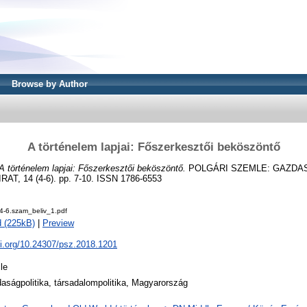
Browse by Author
A történelem lapjai: Főszerkesztői beköszöntő
A történelem lapjai: Főszerkesztői beköszöntő.
POLGÁRI SZEMLE: GAZDA
, 14 (4-6). pp. 7-10. ISSN 1786-6553
4-6.szam_beliv_1.pdf
 (225kB)
|
Preview
oi.org/10.24307/psz.2018.1201
cle
aságpolitika, társadalompolitika, Magyarország