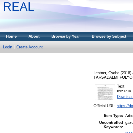
REAL
Home
About
Browse by Year
Browse by Subject
Login
Create Account
Lentner, Csaba
(2018)
TÁRSADALMI FOLYÓIRAT
Text
PSZ 2018. 
Download
Official URL:
https://d
Item Type:
Arti
Uncontrolled
gazd
Keywords: