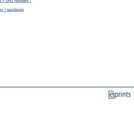
a > DN1 Hungary /
ns / gazdaság