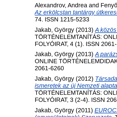
Alexandrov, Andrea
and
Fenyő
Az erkölcstan tantárgy útkeres
74. ISSN 1215-5233
Jakab, György
(2013)
A közös
TÖRTÉNELEMTANÍTÁS: ONL
FOLYÓIRAT, 4 (1). ISSN 2061
Jakab, György
(2013)
A parázs
ONLINE TÖRTÉNELEMDIDAKTIK
2061-6260
Jakab, György
(2012)
Társada
ismeretek az új Nemzeti alapt
TÖRTÉNELEMTANÍTÁS: ONL
FOLYÓIRAT, 3 (2-4). ISSN 20
Jakab, György
(2011)
EUROCLI