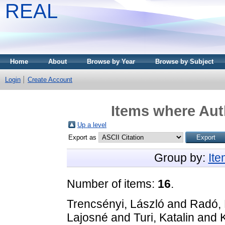
REAL
Home
About
Browse by Year
Browse by Subject
Login
Create Account
Items where Auth
Up a level
Export as
Group by:
It
Number of items:
16
.
Trencsényi, László
and
Radó, 
Lajosné
and
Turi, Katalin
and