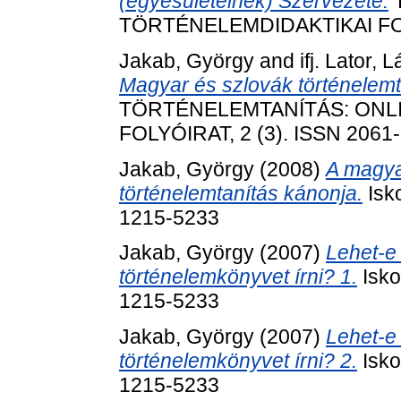
(egyesületeinek) Szervezete.
TÖRTÉNELEMDIDAKTIKAI FOLY
Jakab, György
and
ifj. Lator, 
Magyar és szlovák történelem
TÖRTÉNELEMTANÍTÁS: ONL
FOLYÓIRAT, 2 (3). ISSN 2061
Jakab, György
(2008)
A magya
történelemtanítás kánonja.
Isko
1215-5233
Jakab, György
(2007)
Lehet-e
történelemkönyvet írni? 1.
Isko
1215-5233
Jakab, György
(2007)
Lehet-e
történelemkönyvet írni? 2.
Isko
1215-5233