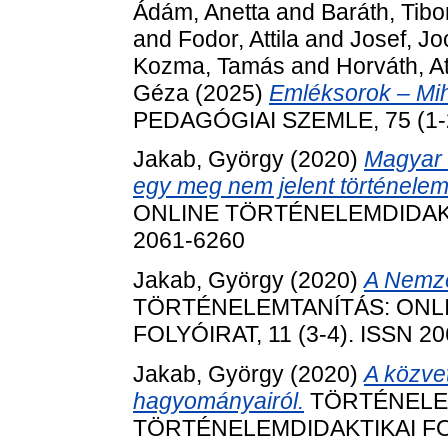
Ádám, Anetta
and
Baráth, Tibo
and
Fodor, Attila
and
Josef, Jo
Kozma, Tamás
and
Horváth, At
Géza
(2025)
Emléksorok – Mih
PEDAGÓGIAI SZEMLE, 75 (1-2)
Jakab, György
(2020)
Magyar 
egy meg nem jelent történele
ONLINE TÖRTÉNELEMDIDAKTIK
2061-6260
Jakab, György
(2020)
A Nemze
TÖRTÉNELEMTANÍTÁS: ONL
FOLYÓIRAT, 11 (3-4). ISSN 2
Jakab, György
(2020)
A közvet
hagyományairól.
TÖRTÉNELEM
TÖRTÉNELEMDIDAKTIKAI FOLY