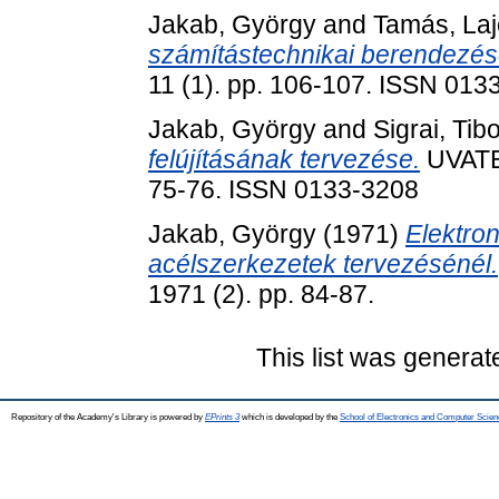
Jakab, György
and
Tamás, La
számítástechnikai berendezés
11 (1). pp. 106-107. ISSN 013
Jakab, György
and
Sigrai, Tib
felújításának tervezése.
UVATER
75-76. ISSN 0133-3208
Jakab, György
(1971)
Elektro
acélszerkezetek tervezésénél.
1971 (2). pp. 84-87.
This list was genera
Repository of the Academy's Library is powered by
EPrints 3
which is developed by the
School of Electronics and Computer Scien