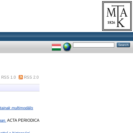
RSS 1.0
RSS 2.0
tainak multimodális
ban.
ACTA PERIODICA