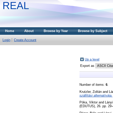
REAL
Home
About
Browse by Year
Browse by Subject
Login
Create Account
Up a level
Export as
Number of items:
6
.
Krutzler, Zoltán
and
Lá
szállítási alternatívája.
Póka, Viktor
and
Lányi
(EDUTUS), 26. pp. 29