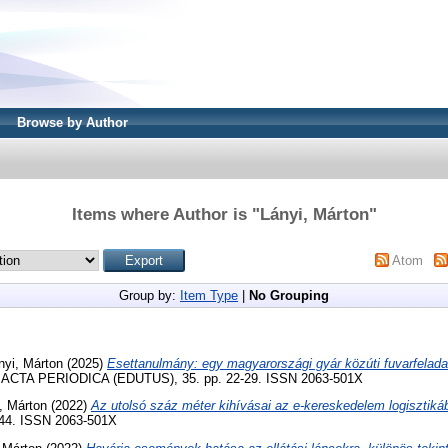
Browse by Author
Items where Author is "
Lányi, Márton
"
Atom
Group by:
Item Type
|
No Grouping
nyi, Márton
(2025)
Esettanulmány: egy magyarországi gyár közúti fuvarfelada
ACTA PERIODICA (EDUTUS), 35. pp. 22-29. ISSN 2063-501X
, Márton
(2022)
Az utolsó száz méter kihívásai az e-kereskedelem logisztiká
-44. ISSN 2063-501X