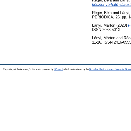
Réger, Béla
and
Lányi,
készlet várható változá
Réger, Béla
and
Lányi,
PERIODICA, 25. pp. 1
Lányi, Márton
(2020)
F
ISSN 2063-501X
Lányi, Márton
and
Rége
11-16. ISSN 2416-055
Repository of the Academy's Library is powered by
EPrints 3
which is developed by the
School of Electronics and Computer Scien