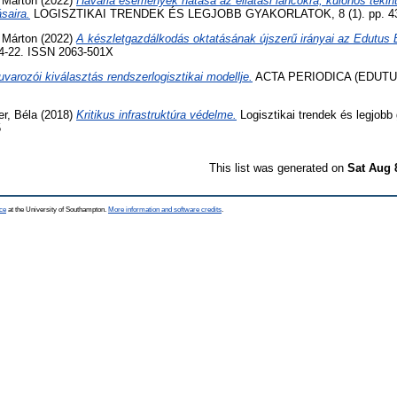
 Márton
(2022)
Havária események hatása az ellátási láncokra, különös tekint
saira.
LOGISZTIKAI TRENDEK ÉS LEGJOBB GYAKORLATOK, 8 (1). pp. 43-
 Márton
(2022)
A készletgazdálkodás oktatásának újszerű irányai az Edutus
4-22. ISSN 2063-501X
uvarozói kiválasztás rendszerlogisztikai modellje.
ACTA PERIODICA (EDUTUS),
r, Béla
(2018)
Kritikus infrastruktúra védelme.
Logisztikai trendek és legjobb 
5
This list was generated on
Sat Aug 
ce
at the University of Southampton.
More information and software credits
.