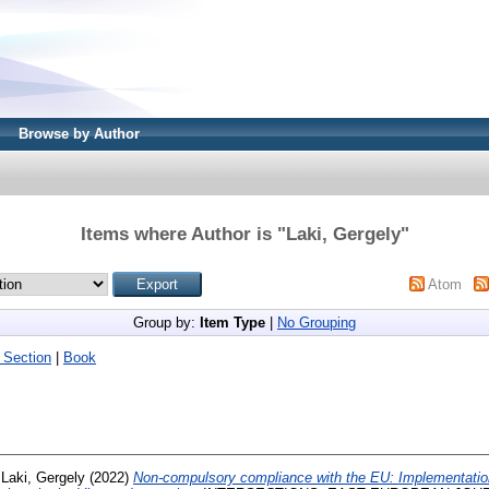
Browse by Author
Items where Author is "
Laki, Gergely
"
Atom
Group by:
Item Type
|
No Grouping
 Section
|
Book
d
Laki, Gergely
(2022)
Non-compulsory compliance with the EU: Implementatio