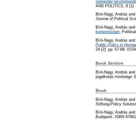
Semester recommendati
AND POLITICS, 8 (1).
Bíró-Nagy, András
an
Journal of Political Sc
Bíró-Nagy, András
an
kontextusban.
Politika
Bíró-Nagy, András
an
Public Policy in Hunga
24 (2). pp. 67-89. ISS
Book Section
Bíró-Nagy, András
an
jogalkotás minősége: 
Book
Bíró-Nagy, András
an
Stiftung-Policy Soluti
Bíró-Nagy, András
an
Budapest. ISBN 9786