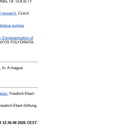
NAL OF SOCIETY
l research.
Czech
ánlásai európai
= Europeanisation of
NYOS FOLYÓIRATA,
.
In: A magyar
ágon.
Friedrich-Ebert-
riedrich-Ebert-Stiftung,
9 12:36:48 2026 CEST
.