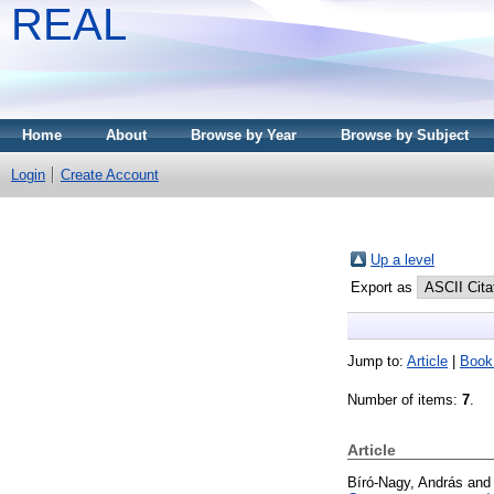
REAL
Home
About
Browse by Year
Browse by Subject
Login
Create Account
Up a level
Export as
Jump to:
Article
|
Book
Number of items:
7
.
Article
Bíró-Nagy, András
an