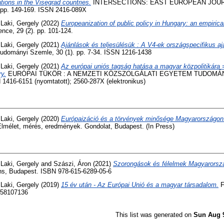
ons in the Visegrad countries.
INTERSECTIONS: EAST EUROPEAN JOUR
 pp. 149-169. ISSN 2416-089X
d
Laki, Gergely
(2022)
Europeanization of public policy in Hungary: an empirica
ience, 29 (2). pp. 101-124.
d
Laki, Gergely
(2021)
Ajánlások és teljesülésük : A V4-ek országspecifikus aj
tudományi Szemle, 30 (1). pp. 7-34. ISSN 1216-1438
d
Laki, Gergely
(2021)
Az európai uniós tagság hatása a magyar közpolitikára 
ry.
EURÓPAI TÜKÖR : A NEMZETI KÖZSZOLGÁLATI EGYETEM TUDOMÁ
N 1416-6151 (nyomtatott); 2560-287X (elektronikus)
d
Laki, Gergely
(2020)
Európaizáció és a törvények minősége Magyarországon
Elmélet, mérés, eredmények. Gondolat, Budapest. (In Press)
d
Laki, Gergely
and
Szászi, Áron
(2021)
Szorongások és félelmek Magyarorsz
ons, Budapest. ISBN 978-615-6289-05-6
d
Laki, Gergely
(2019)
15 év után - Az Európai Unió és a magyar társadalom.
F
158107136
This list was generated on
Sun Aug 