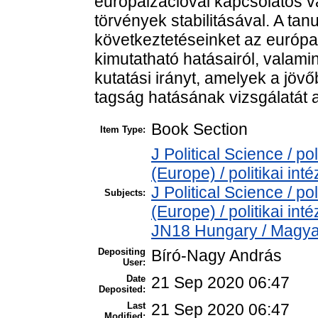
európaizációval kapcsolatos v
törvények stabilitásával. A ta
következtetéseinket az európa
kimutatható hatásairól, vala
kutatási irányt, amelyek a jöv
tagság hatásának vizsgálatát a
Book Section
Item Type:
J Political Science / pol
(Europe) / politikai i
J Political Science / pol
Subjects:
(Europe) / politikai i
JN18 Hungary / Magya
Depositing
Bíró-Nagy András
User:
Date
21 Sep 2020 06:47
Deposited:
Last
21 Sep 2020 06:47
Modified: