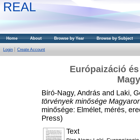
REAL
Home
About
Browse by Year
Browse by Subject
Login
Create Account
Európaizáció és
Magy
Bíró-Nagy, András
and
Laki, G
törvények minősége Magyaror
minősége: Elmélet, mérés, ere
Press)
Text