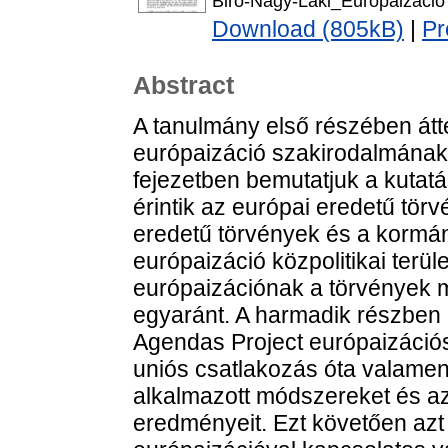
Biro-Nagy-Laki_Europaizacio
Download (805kB)
|
Pr
Abstract
A tanulmány első részében átt
európaizáció szakirodalmának 
fejezetben bemutatjuk a kutatá
érintik az európai eredetű törv
eredetű törvények és a kormány
európaizáció közpolitikai terüle
európaizációnak a törvények m
egyaránt. A harmadik részben
Agendas Project európaizációs
uniós csatlakozás óta valamenn
alkalmazott módszereket és az a
eredményeit. Ezt követően azt