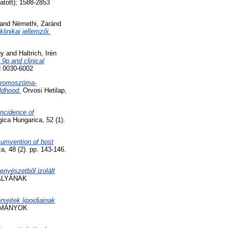
tott); 1588-2853
and
Némethi, Zaránd
linikai jellemzői.
gy
and
Haltrich, Irén
9p and clinical
N 0030-6002
kromoszóma-
ldhood.
Orvosi Hetilap,
Incidence of
ica Hungarica, 52 (1).
rcumvention of host
, 48 (2). pp. 143-146.
nyészetből izolált
ÁLYÁNAK
sejtek lipoidjainak
OMÁNYOK