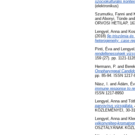
szociokulturális konte
(elektronikus)
Szumutku, Fanni
and
and
Abonyi, Tünde
an
ORVOSI HETILAP, 163 
Lengyel, Anna
and
Kos
(2018)
9p triszómia és
heterogeneity: case rep
Pinti, Éva
and
Lengyel
rendellenességek vizs
159 (27). pp. 1121-11
Hermann, P.
and
Bere
Oropharyngeal Candidos
pp. 85-94. ISSN 1217-
Nász, I.
and
Ádám, Év
immune response to re
ISSN 1217-8950
Lengyel, Anna
and
Tót
parvovírus vizsgálata.
KÖZLEMÉNYEI, 30-31 (
Lengyel, Anna
and
Kle
vékonyréteg-kromatográ
OSZTÁLYÁNAK KÖZLEMÉ