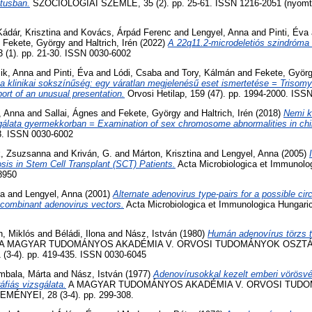
xtusban.
SZOCIOLÓGIAI SZEMLE, 35 (2). pp. 25-61. ISSN 1216-2051 (nyomta
Kádár, Krisztina
and
Kovács, Árpád Ferenc
and
Lengyel, Anna
and
Pinti, Éva
d
Fekete, György
and
Haltrich, Irén
(2022)
A 22q11.2-microdeletiós szindróma k
(1). pp. 21-30. ISSN 0030-6002
ik, Anna
and
Pinti, Éva
and
Lódi, Csaba
and
Tory, Kálmán
and
Fekete, Györ
 a klinikai sokszínűség: egy váratlan megjelenésű eset ismertetése = Trisomy 
ort of an unusual presentation.
Orvosi Hetilap, 159 (47). pp. 1994-2000. ISS
, Anna
and
Sallai, Ágnes
and
Fekete, György
and
Haltrich, Irén
(2018)
Nemi 
gálata gyermekkorban = Examination of sex chromosome abnormalities in chi
28. ISSN 0030-6002
k, Zsuzsanna
and
Kriván, G.
and
Márton, Krisztina
and
Lengyel, Anna
(2005)
is in Stem Cell Transplant (SCT) Patients.
Acta Microbiologica et Immunolog
8950
a
and
Lengyel, Anna
(2001)
Alternate adenovirus type-pairs for a possible ci
combinant adenovirus vectors.
Acta Microbiologica et Immunologica Hungarica
h, Miklós
and
Béládi, Ilona
and
Nász, István
(1980)
Humán adenovírus törzs te
A MAGYAR TUDOMÁNYOS AKADÉMIA V. ORVOSI TUDOMÁNYOK OSZT
3-4). pp. 419-435. ISSN 0030-6045
mbala, Márta
and
Nász, István
(1977)
Adenovírusokkal kezelt emberi vörösvér
fiás vizsgálata.
A MAGYAR TUDOMÁNYOS AKADÉMIA V. ORVOSI TUD
NYEI, 28 (3-4). pp. 299-308.