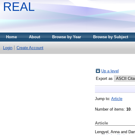
REAL
Home
About
Browse by Year
Browse by Subject
Login
Create Account
Up a level
Export as
Jump to:
Article
Number of items:
10
.
Article
Lengyel, Anna
and
Dan