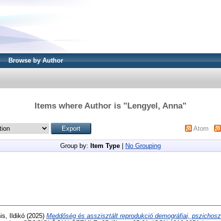
Browse by Author
Items where Author is "
Lengyel, Anna
"
Atom
Group by:
Item Type
|
No Grouping
is, Ildikó
(2025)
Meddőség és asszisztált reprodukció demográfiai, pszichosz