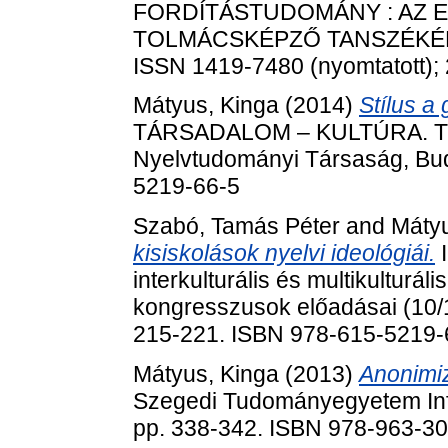
FORDÍTÁSTUDOMÁNY : AZ E
TOLMÁCSKÉPZŐ TANSZÉKÉNEK
ISSN 1419-7480 (nyomtatott); 
Mátyus, Kinga
(2014)
Stílus a
TÁRSADALOM – KULTÚRA. Tin
Nyelvtudományi Társaság, Bud
5219-66-5
Szabó, Tamás Péter
and
Mátyu
kisiskolások nyelvi ideológiái.
I
interkulturális és multikulturál
kongresszusok előadásai (10/1
215-221. ISBN 978-615-5219-
Mátyus, Kinga
(2013)
Anonimiz
Szegedi Tudományegyetem Inf
pp. 338-342. ISBN 978-963-3