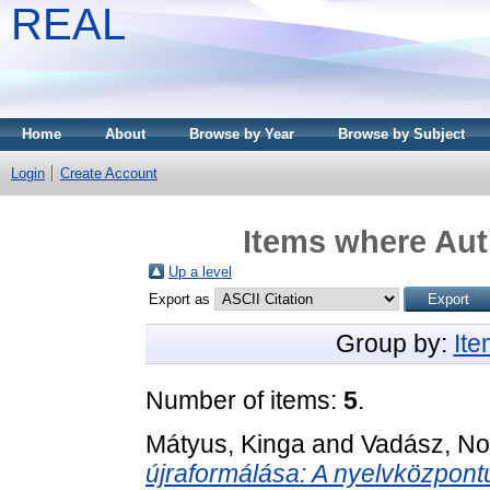
REAL
Home
About
Browse by Year
Browse by Subject
Login
Create Account
Items where Aut
Up a level
Export as
Group by:
It
Number of items:
5
.
Mátyus, Kinga
and
Vadász, N
újraformálása: A nyelvközpontú