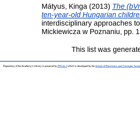
Mátyus, Kinga
(2013)
The (bVn
ten-year-old Hungarian childre
interdisciplinary approaches t
Mickiewicza w Poznaniu, pp. 1
This list was genera
Repository of the Academy's Library is powered by
EPrints 3
which is developed by the
School of Electronics and Computer Scien