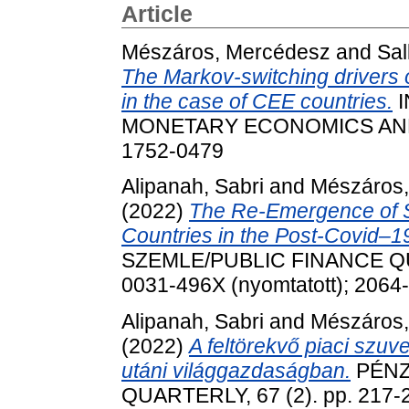
Article
Mészáros, Mercédesz
and
Sal
The Markov-switching drivers
in the case of CEE countries.
I
MONETARY ECONOMICS AND FI
1752-0479
Alipanah, Sabri
and
Mészáros
(2022)
The Re-Emergence of S
Countries in the Post-Covid–
SZEMLE/PUBLIC FINANCE QUA
0031-496X (nyomtatott); 2064-
Alipanah, Sabri
and
Mészáros
(2022)
A feltörekvő piaci szu
utáni világgazdaságban.
PÉNZ
QUARTERLY, 67 (2). pp. 217-