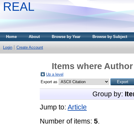
REAL
Home
About
Browse by Year
Browse by Subject
Login
Create Account
Items where Author 
Up a level
Export as
Group by:
It
Jump to:
Article
Number of items:
5
.