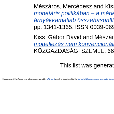
Mészáros, Mercédesz
and
Kis
monetáris politikában – a mér
árnyékkamatláb összehasonlít
pp. 1341-1365. ISSN 0039-06
Kiss, Gábor Dávid
and
Mészár
modellezés nem konvencionális 
KÖZGAZDASÁGI SZEMLE, 66 (9
This list was genera
Repository of the Academy's Library is powered by
EPrints 3
which is developed by the
School of Electronics and Computer Scien