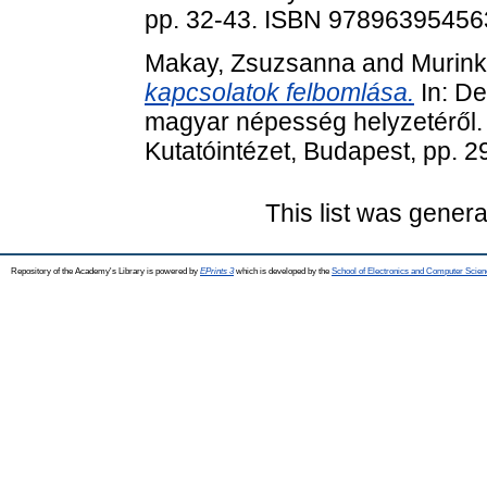
pp. 32-43. ISBN 97896395456
Makay, Zsuzsanna
and
Murink
kapcsolatok felbomlása.
In: De
magyar népesség helyzetéről
Kutatóintézet, Budapest, pp. 2
This list was gener
Repository of the Academy's Library is powered by
EPrints 3
which is developed by the
School of Electronics and Computer Scien