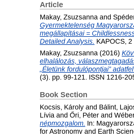
Article
Makay, Zsuzsanna
and
Spéder
Gyermektelenség Magyarorszá
megállapításai = Childlessness
Detailed Analysis.
KAPOCS, 2 (
Makay, Zsuzsanna
(2016)
Köv
elhalálozás, válaszmegtagadá
„Életünk fordulópontjai” adatfe
(3). pp. 99-121. ISSN 1216-20
Book Section
Kocsis, Károly
and
Bálint, Lajo
Lívia
and
Őri, Péter
and
Wéber
népmozgalom.
In: Magyarorsz
for Astronomy and Earth Scienc