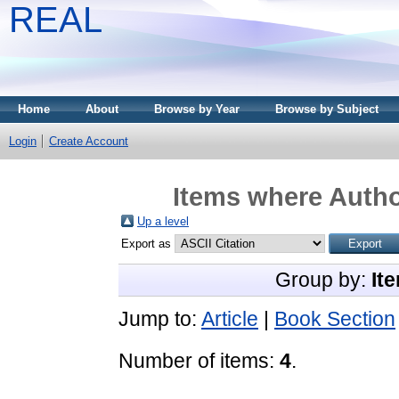
REAL
Home
About
Browse by Year
Browse by Subject
Login
Create Account
Items where Autho
Up a level
Export as
Group by:
It
Jump to:
Article
|
Book Section
Number of items:
4
.