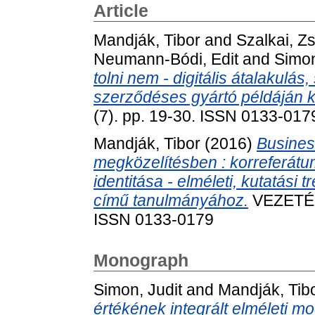
Article
Mandják, Tibor
and
Szalkai, 
Neumann-Bódi, Edit
and
Simon
tolni nem - digitális átalakulá
szerződéses gyártó példáján k
(7). pp. 19-30. ISSN 0133-017
Mandják, Tibor
(2016)
Busines
megközelítésben : korreferátum
identitása - elméleti, kutatási 
című tanulmányához.
VEZETÉS
ISSN 0133-0179
Monograph
Simon, Judit
and
Mandják, Tib
értékének integrált elméleti mo