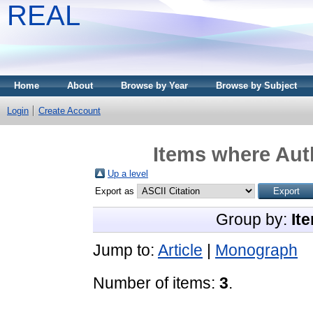
REAL
Home
About
Browse by Year
Browse by Subject
Login
Create Account
Items where Auth
Up a level
Export as
Group by:
It
Jump to:
Article
|
Monograph
Number of items:
3
.