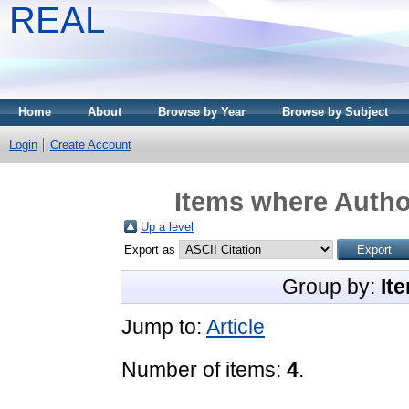
REAL
Home
About
Browse by Year
Browse by Subject
Login
Create Account
Items where Author
Up a level
Export as
Group by:
It
Jump to:
Article
Number of items:
4
.