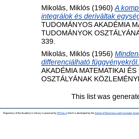
Mikolás, Miklós
(1960)
A kompl
integrálok és deriváltak egység
TUDOMÁNYOS AKADÉMIA MAT
TUDOMÁNYOK OSZTÁLYÁNAK K
339.
Mikolás, Miklós
(1956)
Mindenü
differenciálható függvényekről.
AKADÉMIA MATEMATIKAI ÉS
OSZTÁLYÁNAK KÖZLEMÉNYEI, 6
This list was genera
Repository of the Academy's Library is powered by
EPrints 3
which is developed by the
School of Electronics and Computer Scien