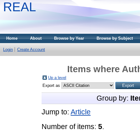
REAL
Home
About
Browse by Year
Browse by Subject
Login
Create Account
Items where Auth
Up a level
Export as
Group by:
It
Jump to:
Article
Number of items:
5
.