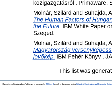
közigazgatásról . Primaware,
Molnár, Szilárd
and
Suhajda, At
The Human Factors of Hungari
the Future.
IBM White Paper on
Szeged.
Molnár, Szilárd
and
Suhajda, At
Magyarország versenyképessé
jövőkép.
IBM Fehér Könyv . JA
This list was genera
Repository of the Academy's Library is powered by
EPrints 3
which is developed by the
School of Electronics and Computer Scien