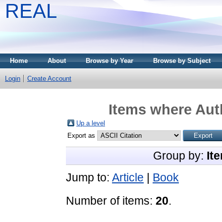
REAL
Home
About
Browse by Year
Browse by Subject
Login
Create Account
Items where Auth
Up a level
Export as
Group by:
It
Jump to:
Article
|
Book
Number of items:
20
.