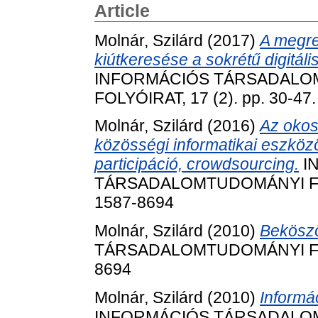
Article
Molnár, Szilárd
(2017)
A megre
kiútkeresése a sokrétű digitál
INFORMÁCIÓS TÁRSADALO
FOLYÓIRAT, 17 (2). pp. 30-47
Molnár, Szilárd
(2016)
Az okos
közösségi informatikai eszközö
participáció, crowdsourcing.
I
TÁRSADALOMTUDOMÁNYI FOLYÓ
1587-8694
Molnár, Szilárd
(2010)
Beköszö
TÁRSADALOMTUDOMÁNYI FOLYÓ
8694
Molnár, Szilárd
(2010)
Informá
INFORMÁCIÓS TÁRSADALO