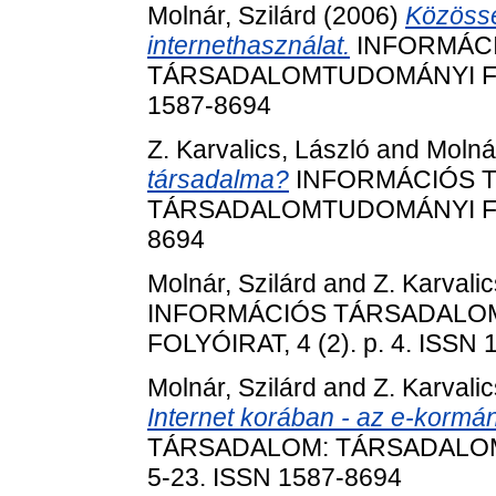
Molnár, Szilárd
(2006)
Közössé
internethasználat.
INFORMÁC
TÁRSADALOMTUDOMÁNYI FOLYÓ
1587-8694
Z. Karvalics, László
and
Molnár
társadalma?
INFORMÁCIÓS 
TÁRSADALOMTUDOMÁNYI FOLYÓ
8694
Molnár, Szilárd
and
Z. Karvalic
INFORMÁCIÓS TÁRSADALO
FOLYÓIRAT, 4 (2). p. 4. ISSN
Molnár, Szilárd
and
Z. Karvalic
Internet korában - az e-kormá
TÁRSADALOM: TÁRSADALOMT
5-23. ISSN 1587-8694