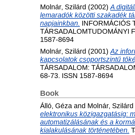
Molnár, Szilárd
(2002)
A digitá
lemaradók közötti szakadék tár
napjainkban.
INFORMÁCIÓS 
TÁRSADALOMTUDOMÁNYI FOLYÓ
1587-8694
Molnár, Szilárd
(2001)
Az info
kapcsolatok csoportszintű tők
TÁRSADALOM: TÁRSADALOMT
68-73. ISSN 1587-8694
Book
Álló, Géza
and
Molnár, Szilárd
elektronikus közigazgatásig: 
automatizálásának és a kormá
kialakulásának történetében.
T