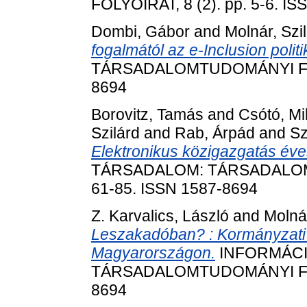
FOLYÓIRAT, 8 (2). pp. 5-6. I
Dombi, Gábor
and
Molnár, Szi
fogalmától az e-Inclusion politi
TÁRSADALOMTUDOMÁNYI FOLYÓ
8694
Borovitz, Tamás
and
Csótó, Mi
Szilárd
and
Rab, Árpád
and
Sz
Elektronikus közigazgatás éves
TÁRSADALOM: TÁRSADALOMT
61-85. ISSN 1587-8694
Z. Karvalics, László
and
Molnár
Leszakadóban? : Kormányzati 
Magyarországon.
INFORMÁCI
TÁRSADALOMTUDOMÁNYI FOLYÓ
8694