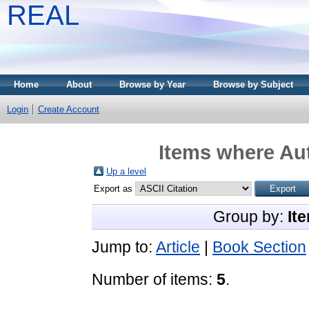
REAL
Home
About
Browse by Year
Browse by Subject
Login
Create Account
Items where Aut
Up a level
Export as
Group by:
It
Jump to:
Article
|
Book Section
Number of items:
5
.