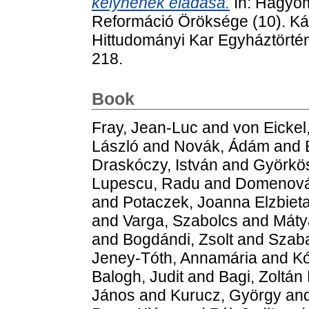
kelyhének eladása.
In: Hagyom
Reformáció Öröksége (10). Ká
Hittudományi Kar Egyháztörténe
218.
Book
Fray, Jean-Luc
and
von Eickel
László
and
Novák, Ádám
and
Draskóczy, István
and
Györkös,
Lupescu, Radu
and
Domenová,
and
Potaczek, Joanna Elzbiet
and
Varga, Szabolcs
and
Máty
and
Bogdándi, Zsolt
and
Szaba
Jeney-Tóth, Annamária
and
Kó
Balogh, Judit
and
Bagi, Zoltán
János
and
Kurucz, György
an