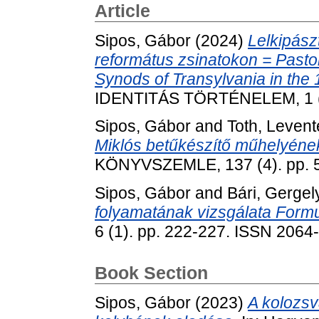
Article
Sipos, Gábor
(2024)
Lelkipász
református zsinatokon = Pasto
Synods of Transylvania in the 
IDENTITÁS TÖRTÉNELEM, 1 (1
Sipos, Gábor
and
Toth, Levent
Miklós betűkészítő műhelyéne
KÖNYVSZEMLE, 137 (4). pp. 
Sipos, Gábor
and
Bári, Gergel
folyamatának vizsgálata Form
6 (1). pp. 222-227. ISSN 2064
Book Section
Sipos, Gábor
(2023)
A kolozsv