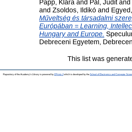
Papp, Klára
and
Pál, Judit
an
and
Zsoldos, Ildikó
and
Egyed,
Műveltség és társadalmi szer
Európában = Learning, Intellect
Hungary and Europe.
Speculum
Debreceni Egyetem, Debrecen
This list was genera
Repository of the Academy's Library is powered by
EPrints 3
which is developed by the
School of Electronics and Computer Scien