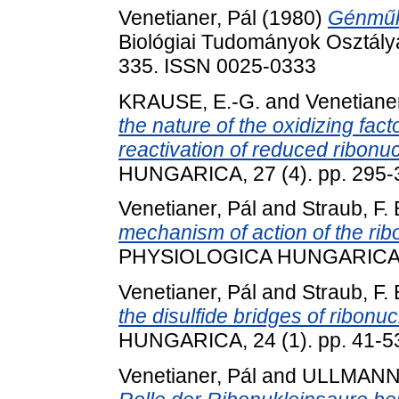
Venetianer, Pál
(1980)
Génműk
Biológiai Tudományok Osztályá
335. ISSN 0025-0333
KRAUSE, E.-G.
and
Venetianer
the nature of the oxidizing fac
reactivation of reduced ribonu
HUNGARICA, 27 (4). pp. 295-
Venetianer, Pál
and
Straub, F.
mechanism of action of the ri
PHYSIOLOGICA HUNGARICA, 27
Venetianer, Pál
and
Straub, F.
the disulfide bridges of ribonu
HUNGARICA, 24 (1). pp. 41-5
Venetianer, Pál
and
ULLMANN,