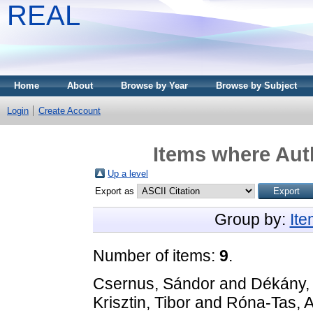
REAL
Home
About
Browse by Year
Browse by Subject
Login
Create Account
Items where Auth
Up a level
Export as
Group by:
It
Number of items:
9
.
Csernus, Sándor
and
Dékány,
Krisztin, Tibor
and
Róna-Tas, 