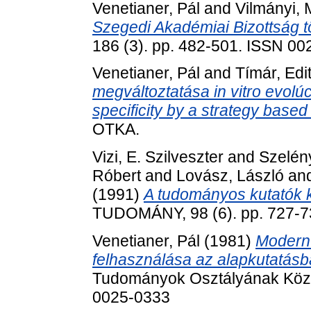
Venetianer, Pál
and
Vilmányi, 
Szegedi Akadémiai Bizottság t
186 (3). pp. 482-501. ISSN 0
Venetianer, Pál
and
Tímár, Edi
megváltoztatása in vitro evolúc
specificity by a strategy based 
OTKA.
Vizi, E. Szilveszter
and
Szelény
Róbert
and
Lovász, László
an
(1991)
A tudományos kutatók 
TUDOMÁNY, 98 (6). pp. 727-7
Venetianer, Pál
(1981)
Modern 
felhasználása az alapkutatásb
Tudományok Osztályának Közle
0025-0333