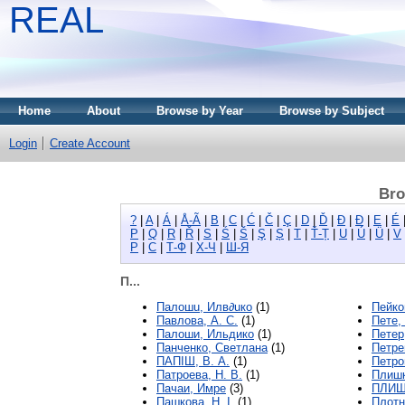
REAL
Home
About
Browse by Year
Browse by Subject
Login
Create Account
Bro
?
|
A
|
Á
|
Å-Ã
|
B
|
C
|
Ć
|
Č
|
Ç
|
D
|
Ď
|
Đ
|
Ð
|
E
|
É
P
|
Q
|
R
|
Ř
|
S
|
Ś
|
Š
|
Ş
|
Ș
|
T
|
Ť-Ț
|
U
|
Ú
|
Ü
|
V
Р
|
С
|
Т-Ф
|
Х-Ч
|
Ш-Я
П...
Пaлoшu, Илв∂uкo
(1)
Пейко
Павлова, А. С.
(1)
Пете,
Палоши, Ильдико
(1)
Петер
Панченко, Светлана
(1)
Петре
ПАПІШ, В. А.
(1)
Петро
Патроева, Н. В.
(1)
Плишк
Пачаи, Имре
(3)
ПЛИШ
Пашкова, Н. І.
(1)
Плотн