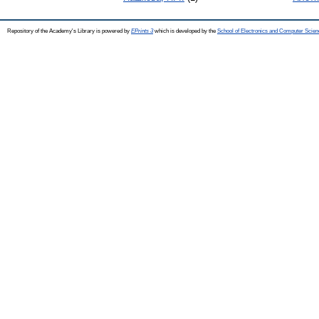
Repository of the Academy's Library is powered by
EPrints 3
which is developed by the
School of Electronics and Computer Scien