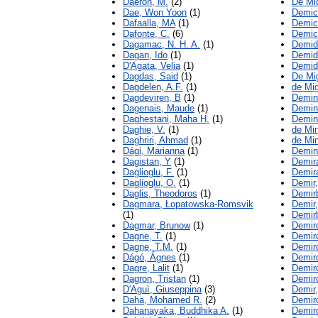
Daëron, M.
(2)
De Mic
Dae, Won Yoon
(1)
Demic
Dafaalla, MA
(1)
Demic
Dafonte, C.
(6)
Demic
Dagamac, N. H. A.
(1)
Demid
Dagan, Ido
(1)
Demid
D'Agata, Velia
(1)
Demid
Dagdas, Said
(1)
De Mi
Dagdelen, A.F.
(1)
de Mig
Dagdeviren, B
(1)
Demin
Dagenais, Maude
(1)
Demin
Daghestani, Maha H.
(1)
Demin
Daghie, V.
(1)
de Mi
Daghriri, Ahmad
(1)
de Mi
Dági, Marianna
(1)
Demin,
Dagistan, Y
(1)
Demira
Daglioglu, F.
(1)
Demir
Daglioglu, O.
(1)
Demir
Daglis, Theodoros
(1)
Demir
Dagmara, Łopatowska-Romsvik
Demir,
(1)
Demir
Dagmar, Brunow
(1)
Demir
Dagne, T.
(1)
Demirc
Dagne, T.M.
(1)
Demir
Dágó, Ágnes
(1)
Demir
Dagre, Lalit
(1)
Demir
Dagron, Tristan
(1)
Demir
D'Aguì, Giuseppina
(3)
Demir,
Daha, Mohamed R.
(2)
Demirc
Dahanayaka, Buddhika A.
(1)
Demirc