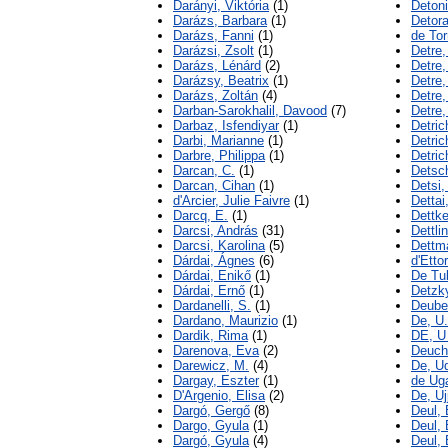
Darányi, Viktória
(1)
Detoni
Darázs, Barbara
(1)
Detora
Darázs, Fanni
(1)
de Tor
Darázsi, Zsolt
(1)
Detre,
Darázs, Lénárd
(2)
Detre
Darázsy, Beatrix
(1)
Detre,
Darázs, Zoltán
(4)
Detre,
Darban-Sarokhalil, Davood
(7)
Detre,
Darbaz, Isfendiyar
(1)
Detri
Darbi, Marianne
(1)
Detri
Darbre, Philippa
(1)
Detric
Darcan, C.
(1)
Detsch
Darcan, Cihan
(1)
Detsi,
d'Arcier, Julie Faivre
(1)
Dettai
Darcq, E.
(1)
Dettk
Darcsi, András
(31)
Dettli
Darcsi, Karolina
(5)
Dettm
Dárdai, Ágnes
(6)
d'Ettor
Dárdai, Enikő
(1)
De Tu
Dárdai, Ernő
(1)
Detzk
Dardanelli, S.
(1)
Deuber
Dardano, Maurizio
(1)
De, U.
Dardik, Rima
(1)
DE, U
Darenova, Eva
(2)
Deuch
Darewicz, M.
(4)
De, U
Dargay, Eszter
(1)
de Uga
D'Argenio, Elisa
(2)
De, U
Dargó, Gergő
(8)
Deul, 
Dargo, Gyula
(1)
Deul, 
Dargó, Gyula
(4)
Deul, 