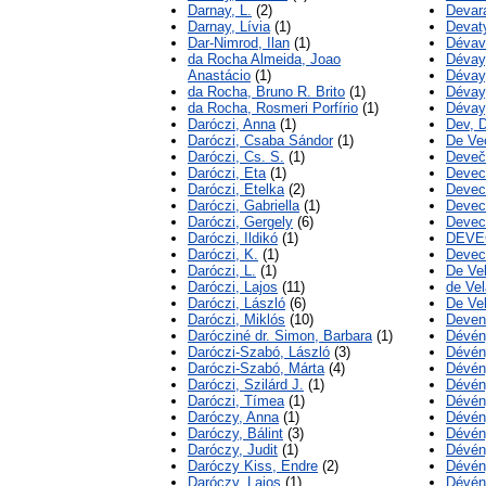
Darnay, L.
(2)
Devara
Darnay, Lívia
(1)
Devaty
Dar-Nimrod, Ilan
(1)
Dévavá
da Rocha Almeida, Joao
Dévay,
Anastácio
(1)
Dévay
da Rocha, Bruno R. Brito
(1)
Dévay,
da Rocha, Rosmeri Porfírio
(1)
Dévay
Daróczi, Anna
(1)
Dev, 
Daróczi, Csaba Sándor
(1)
De Ve
Daróczi, Cs. S.
(1)
Deveče
Daróczi, Eta
(1)
Devec
Daróczi, Etelka
(2)
Devec
Daróczi, Gabriella
(1)
Devecs
Daróczi, Gergely
(6)
Devec
Daróczi, Ildikó
(1)
DEVE
Daróczi, K.
(1)
Devec
Daróczi, L.
(1)
De Vel
Daróczi, Lajos
(11)
de Vel
Daróczi, László
(6)
De Ve
Daróczi, Miklós
(10)
Devent
Darócziné dr. Simon, Barbara
(1)
Dévén
Daróczi-Szabó, László
(3)
Dévén
Daróczi-Szabó, Márta
(4)
Dévény
Daróczi, Szilárd J.
(1)
Dévén
Daróczi, Tímea
(1)
Dévény
Daróczy, Anna
(1)
Dévény
Daróczy, Bálint
(3)
Dévén
Daróczy, Judit
(1)
Dévén
Daróczy Kiss, Endre
(2)
Dévén
Daróczy, Lajos
(1)
Dévén