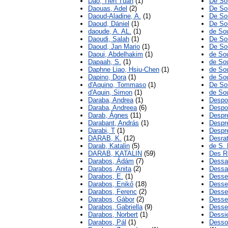
Dao, Tien Tuan
(1)
De So
Daouas, Adel
(2)
De So
Daoud-Aladine, A.
(1)
De Sou
Daoud, Dániel
(1)
De So
daoude, A. AL.
(1)
de Sou
Daoudi, Salah
(1)
De Sou
Daoud, Jan Mario
(1)
De So
Daoui, Abdelhakim
(1)
de So
Dapaah, S.
(1)
de So
Daphne Liao, Hsiu-Chen
(1)
de So
Dapino, Dora
(1)
de So
d'Aquino, Tommaso
(1)
De Sou
d'Aquin, Simon
(1)
de So
Daraba, Andrea
(1)
Despot
Daraba, Andreea
(6)
Despot
Darab, Ágnes
(11)
Despr
Darabant, András
(1)
Despr
Darabi, T
(1)
Despr
DARAB, K.
(12)
Desrat
Darab, Katalin
(5)
de S.
DARAB, KATALIN
(59)
Des Ro
Darabos, Ádám
(7)
Dessa
Darabos, Anita
(2)
Dessal
Darabos, E.
(1)
Dessei
Darabos, Enikő
(18)
Desse
Darabos, Ferenc
(2)
Desse
Darabos, Gábor
(2)
Desse
Darabos, Gabriella
(9)
Dessew
Darabos, Norbert
(1)
Dessi
Darabos, Pál
(1)
Dessou