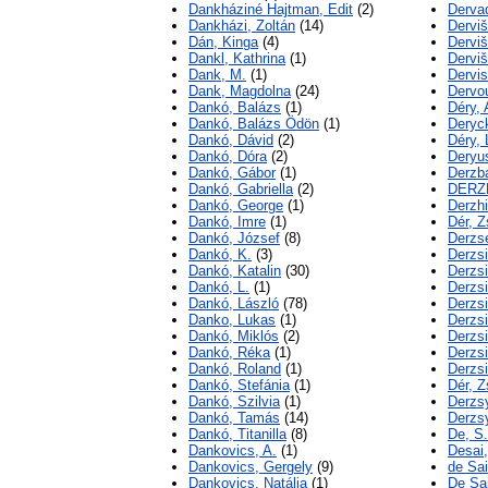
Dankháziné Hajtman, Edit
(2)
Derva
Dankházi, Zoltán
(14)
Dervi
Dán, Kinga
(4)
Dervi
Dankl, Kathrina
(1)
Dervi
Dank, M.
(1)
Dervis
Dank, Magdolna
(24)
Dervo
Dankó, Balázs
(1)
Déry, A
Dankó, Balázs Ödön
(1)
Deryc
Dankó, Dávid
(2)
Déry, 
Dankó, Dóra
(2)
Deryu
Dankó, Gábor
(1)
Derzb
Dankó, Gabriella
(2)
DERZH
Dankó, George
(1)
Derzhi
Dankó, Imre
(1)
Dér, Z
Dankó, József
(8)
Derzsé
Dankó, K.
(3)
Derzsi
Dankó, Katalin
(30)
Derzsi
Dankó, L.
(1)
Derzsi
Dankó, László
(78)
Derzsi
Danko, Lukas
(1)
Derzsi
Dankó, Miklós
(2)
Derzs
Dankó, Réka
(1)
Derzs
Dankó, Roland
(1)
Derzsi
Dankó, Stefánia
(1)
Dér, Z
Dankó, Szilvia
(1)
Derzs
Dankó, Tamás
(14)
Derzsy
Dankó, Titanilla
(8)
De, S.
Dankovics, A.
(1)
Desai,
Dankovics, Gergely
(9)
de Sai
Dankovics, Natália
(1)
De Sai