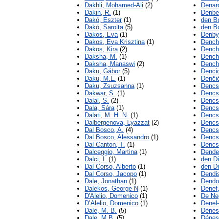
Dakhli, Mohamed-Ali
(2)
Denard
Dakin, R.
(1)
Denbe
Dakó, Eszter
(1)
den B
Dakó, Sarolta
(5)
den B
Dakos, Eva
(1)
Denby
Dakos, Eva Krisztina
(1)
Dench
Dakos, Kira
(2)
Dench
Daksha, M.
(1)
Dench
Daksha, Manaswi
(2)
Denche
Daku, Gábor
(5)
Dencic
Daku, M.L.
(1)
Denčić
Daku, Zsuzsanna
(1)
Dencs
Dakwar, S.
(1)
Dencs
Dalal, S.
(2)
Dencs
Dala, Sára
(1)
Dencs,
Dalati, M. H. N.
(1)
Dencs
Dalbergenova, Lyazzat
(2)
Dencs
Dal Bosco, A.
(4)
Dencs
Dal Bosco, Alessandro
(1)
Dencs
Dal Canton, T.
(1)
Dencs
Dalceggio, Martina
(1)
Dende
Dalci, I.
(1)
den D
Dal Corso, Alberto
(1)
den Di
Dal Corso, Jacopo
(1)
Dendi
Dale, Jonathan
(1)
Dendo
Dalekos, George N
(1)
Denef,
D'Alelio, Domenico
(1)
De Neg
D’Alelio, Domenico
(1)
Denel
Dale, M. B.
(5)
Dénes
Dale, M.B.
(5)
Dénes