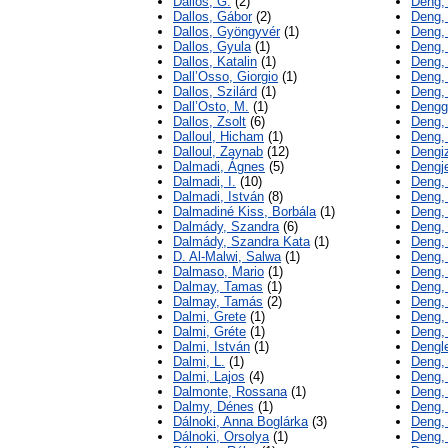
Dallos, G.
(2)
Deng,
Dallos, Gábor
(2)
Deng,
Dallos, Gyöngyvér
(1)
Deng,
Dallos, Gyula
(1)
Deng,
Dallos, Katalin
(1)
Deng,
Dall’Osso, Giorgio
(1)
Deng, 
Dallos, Szilárd
(1)
Deng,
Dall’Osto, M.
(1)
Dengg
Dallos, Zsolt
(6)
Deng,
Dalloul, Hicham
(1)
Deng, 
Dalloul, Zaynab
(12)
Dengiz
Dalmadi, Ágnes
(5)
Dengje
Dalmadi, I.
(10)
Deng,
Dalmadi, István
(8)
Deng,
Dalmadiné Kiss, Borbála
(1)
Deng,
Dalmády, Szandra
(6)
Deng,
Dalmády, Szandra Kata
(1)
Deng,
D. Al-Malwi, Salwa
(1)
Deng,
Dalmaso, Mario
(1)
Deng,
Dalmay, Tamas
(1)
Deng,
Dalmay, Tamás
(2)
Deng, 
Dalmi, Grete
(1)
Deng,
Dalmi, Gréte
(1)
Deng, 
Dalmi, István
(1)
Dengle
Dalmi, L.
(1)
Deng, 
Dalmi, Lajos
(4)
Deng,
Dalmonte, Rossana
(1)
Deng,
Dalmy, Dénes
(1)
Deng,
Dálnoki, Anna Boglárka
(3)
Deng,
Dálnoki, Orsolya
(1)
Deng,