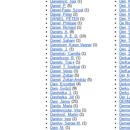
Danielovič, Igor
(1)
Déri, 
Daniel, P.
(5)
Deri, 
Dániel-Papp, Szizel
(1)
Déri, 
Dániel, Péter
(2)
Déri,
DÁNIEL, PÉTER
(1)
Déri, 
Daniel, Philippe
(1)
De Ris
Dániel, Richárd
(1)
Deri, 
Daniels, A.
(8)
Déri, 
Daniels, A. E. D.
(10)
Déri,
Daniel, Saham
(1)
Déri, 
Danielsen, Karen Vagner
(1)
Derite
Daniels, J.
(1)
Déri, 
Danielski, Camilla
(1)
Déri, 
Danielsson, R.
(1)
Derka
Daniels, Tracy
(1)
DerKa
Dániel, T. Soukup
(1)
DerKa
Daniel, Veres
(1)
DerKa
Dániel, Zoltán
(5)
Dér, K
Dániel, Zoltán András
(5)
Derkin
Dani, Erzsébet
(4)
Derko
Dani, Győző
(9)
Derks,
Danihelka, J.
(1)
Derks,
Danihelka, Jiři
(1)
Dér, L
Dani, János
(25)
DERM
Danila, Maria
(1)
Dermer
Danileviciute, Vita
(1)
Dermin
Danilovič, Martin
(1)
Dermo
Danilov, Igor
(1)
Dermo
Danilov, Sergei M.
(1)
Derne
Dani, M.
(1)
Dernó