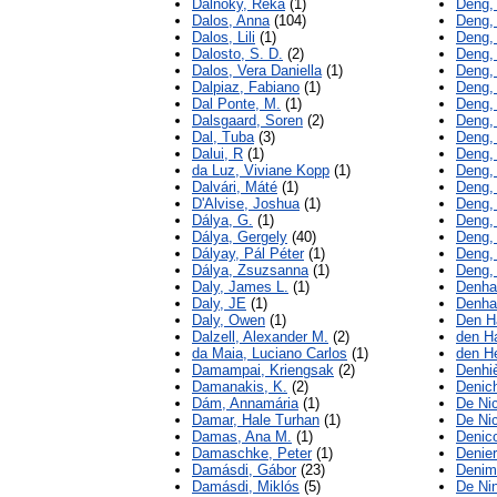
Dálnoky, Réka
(1)
Deng,
Dalos, Anna
(104)
Deng,
Dalos, Lili
(1)
Deng,
Dalosto, S. D.
(2)
Deng,
Dalos, Vera Daniella
(1)
Deng,
Dalpiaz, Fabiano
(1)
Deng,
Dal Ponte, M.
(1)
Deng,
Dalsgaard, Soren
(2)
Deng, 
Dal, Tuba
(3)
Deng,
Dalui, R
(1)
Deng,
da Luz, Viviane Kopp
(1)
Deng, 
Dalvári, Máté
(1)
Deng,
D'Alvise, Joshua
(1)
Deng,
Dálya, G.
(1)
Deng, 
Dálya, Gergely
(40)
Deng,
Dályay, Pál Péter
(1)
Deng,
Dálya, Zsuzsanna
(1)
Deng,
Daly, James L.
(1)
Denha
Daly, JE
(1)
Denha
Daly, Owen
(1)
Den Ha
Dalzell, Alexander M.
(2)
den Ha
da Maia, Luciano Carlos
(1)
den He
Damampai, Kriengsak
(2)
Denhi
Damanakis, K.
(2)
Denich
Dám, Annamária
(1)
De Nic
Damar, Hale Turhan
(1)
De Ni
Damas, Ana M.
(1)
Denico
Damaschke, Peter
(1)
Denier
Damásdi, Gábor
(23)
Denima
Damásdi, Miklós
(5)
De Nin