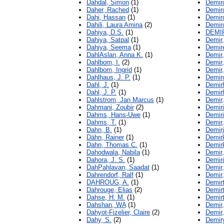
Dahdal, Simon
(1)
Demirc
Daher, Rached
(1)
Demirc
Dahi, Hassan
(1)
Demirc
Dahili, Laura Amina
(2)
Demir
Dahiya, D.S.
(1)
DEMI
Dahiya, Satpal
(1)
Demir,
Dahiya, Seema
(1)
Demir
DahlAslan, Anna K.
(1)
Demir
Dahlbom, I.
(2)
Demir
Dahlbom, Ingrid
(1)
Demir,
Dahlhaus, J. P.
(1)
Demir
Dahl, J.
(1)
Demir
Dahl, J. P.
(1)
Demir
Dahlstrom, Jan Marcus
(1)
Demir,
Dahmani, Zoubir
(2)
Demiri
Dahms, Hans-Uwe
(1)
Demir
Dahms, T.
(1)
Demir,
Dahn, B.
(1)
Demirj
Dähn, Rainer
(1)
Demir
Dahn, Thomas C.
(1)
Demir
Dahodwala, Nabila
(1)
Demir,
Dahora, J. S.
(1)
Demirö
DahPahlavan, Saadat
(1)
Demir,
Dahrendorf, Ralf
(1)
Demir
DAHROUG, A.
(1)
Demir
Dahrouge, Elias
(2)
Demir
Dahse, H. M.
(1)
Demir
Dahshan, WA
(1)
Demir,
Dahyot-Fizelier, Claire
(2)
Demir,
Dahy, S.
(2)
Demir