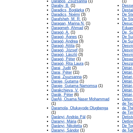
Darabos, Zsuzsánna
(1)
(1)
Daraby, B.
(1)
Dessw
Daradics, Boglárka
(7)
Destai
Daradics, Noémi
(3)
De Ste
Darafsheh, M. R.
(1)
De Ste
Daragan, Marina N.
(1)
Desuc
Daragmeh, Ahmad
(2)
Eduar
Daragó, A.
(1)
De, S
Daragó, Ágnes
(1)
De Su
Daragó, Andrea
(3)
De Su
Daragó, Attila
(1)
Desvig
Daragó, József
(1)
Desvi
Daragó, László
(3)
Desvi
Daragó, Péter
(1)
Deswa
Daragó, Rita Laura
(1)
Deszpo
Darai, Judit
(2)
Détári
Darai, Péter
(11)
Détár
Darai, Zsuzsanna
(2)
Detari
Daraje, Gutama
(1)
Détári
Daraje, Gutama Namomsa
(1)
Détári
Darakchieva, V.
(1)
Détári
Darák, Péter
(6)
Détári
DarAli, Osama Naser Mohammad
Deten,
(1)
de Teo
Daramola, Olukayode Olugbenga
de Th
(1)
de Tim
Darányi, András Pál
(1)
Detist
Daranyi, Mária
(1)
Detlin
Darányi, Nikoletta
(2)
De Tog
Daranyi, Sándor
(1)
de Tol