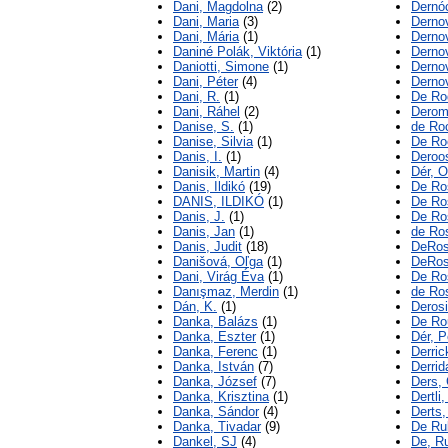
Dani, Magdolna
(2)
Dernó
Dani, Maria
(3)
Dernov
Dani, Mária
(1)
Derno
Daniné Polák, Viktória
(1)
Derno
Daniotti, Simone
(1)
Dernov
Dani, Péter
(4)
Derno
Dani, R.
(1)
De Rod
Dani, Ráhel
(2)
Derom
Danise, S.
(1)
de Roo
Danise, Silvia
(1)
De Ro
Danis, I.
(1)
Deroo
Danisik, Martin
(4)
Dér, O
Danis, Ildikó
(19)
De Ro
DANIS, ILDIKÓ
(1)
De Ro
Danis, J.
(1)
De Ro
Danis, Jan
(1)
de Ros
Danis, Judit
(18)
DeRos
Danišová, Oľga
(1)
DeRos
Dani, Virág Éva
(1)
De Ros
Danışmaz, Merdin
(1)
de Ros
Dán, K.
(1)
Derosi
Danka, Balázs
(1)
De Ro
Danka, Eszter
(1)
Dér, P
Danka, Ferenc
(1)
Derric
Danka, István
(7)
Derrid
Danka, József
(7)
Ders,
Danka, Krisztina
(1)
Dertli,
Danka, Sándor
(4)
Derts,
Danka, Tivadar
(9)
De Rub
Dankel, SJ
(4)
De, R