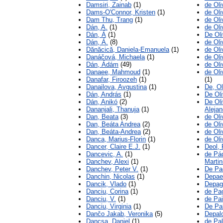
Damsiri, Zainab
(1)
de Oli
Dams-O'Connor, Kristen
(1)
de Oli
Dam Thu, Trang
(1)
de Oli
Dán, A.
(1)
de Oli
Dán, Á
(1)
De Oli
Dán, Á.
(8)
de Oli
Dănăcică, Daniela-Emanuela
(1)
de Oli
Danáčová, Michaela
(1)
de Oli
Dán, Ádám
(49)
de Oli
Danaee, Mahmoud
(1)
de Oli
Danafar, Firoozeh
(1)
(1)
Danailova, Avgustina
(1)
De, Ol
Dán, András
(1)
De Oli
Dán, Anikó
(2)
De Oli
Dananjali, Thanuja
(1)
Alejan
Dan, Beata
(3)
de Oli
Dan, Beáta Andrea
(2)
de Oli
Dan, Beáta-Andrea
(2)
de Oli
Danca, Marius-Florin
(1)
de Oli
Dancer, Claire E.J.
(1)
Deol, 
Dancevic, A.
(1)
de Pá
Danchev, Alexi
(1)
Martin
Danchev, Peter V.
(1)
De Pae
Danchin, Nicolas
(1)
Depae
Dancik, Vlado
(1)
Depag
Danciu, Corina
(1)
de Pag
Danciu, V.
(1)
de Pai
Danciu, Virginia
(1)
De Pa
Dančo Jakab, Veronika
(5)
Depalo
Dancsa, Daniel
(1)
de Pal