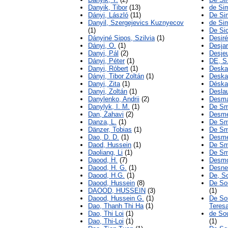
Danyik, Tibor
(13)
de Si
Dányi, László
(11)
De Si
Danyil, Szergejevics Kuznyecov
de Sim
(1)
De Sio
Dányiné Sipos, Szilvia
(1)
Desiré
Dányi, O.
(1)
Desjar
Danyi, Pál
(2)
Desje
Dányi, Péter
(1)
DE, S
Danyi, Róbert
(1)
Deska
Dányi, Tibor Zoltán
(1)
Deskar
Danyi, Zita
(1)
Déska,
Danyi, Zoltán
(1)
Deslau
Danylenko, Andrii
(2)
Desma
Danylyk, I. M.
(1)
De Sm
Dan, Zahavi
(2)
Desmed
Danza, L.
(1)
De Sm
Dänzer, Tobias
(1)
De Sme
Dao, D. D.
(1)
Desme
Daod, Hussein
(1)
De Sm
Daoliang, Li
(1)
De Sm
Daood, H.
(7)
Desmo
Daood, H. G.
(1)
Desne
Daood, H.G.
(1)
De, S
Daood, Hussein
(8)
De So
DAOOD, HUSSEIN
(3)
(1)
Daood, Hussein G.
(1)
De So
Dao, Thanh Thi Ha
(1)
Teres
Dao, Thi Loi
(1)
de So
Dao, Thi-Loi
(1)
(1)