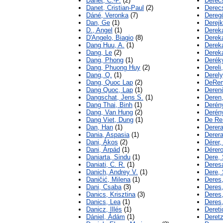
Danet, C.-P.
(2)
Derecs
Danet, Cristian-Paul
(2)
Derecs
Dáné, Veronka
(7)
Dereg
Dan, Ge
(1)
Derejk
D., Angel
(1)
Derek
D'Angelo, Biagio
(8)
Dereka
Dang Huu, A.
(1)
Dereka
Dang, Le
(2)
Derek
Dang, Phong
(1)
Deréky
Dang, Phuong Huy
(2)
Dereli,
Dang, Q.
(1)
Derely
Dang, Quoc Lap
(2)
DeRem
Dang Quoc, Lap
(1)
Derenč
Dangschat, Jens S.
(1)
Deren,
Dang Thai, Binh
(1)
Derény
Dang, Van Hung
(2)
Derény
Dang Viet, Dung
(1)
De Re
Dan, Han
(1)
Derera
Dania, Aspasia
(1)
Derera
Dani, Ákos
(2)
Dérer,
Dani, Árpád
(1)
Dérero
Daniarta, Sindu
(1)
Dere, 
Daniati, C. R.
(1)
Deres
Danich, Andrey V.
(1)
Dere,
Daničić, Milena
(1)
Deres,
Dani, Csaba
(3)
Deres,
Danics, Krisztina
(3)
Deres,
Danics, Lea
(1)
Deres,
Danicz, Illés
(1)
Dereti
Dániel, Ádám
(1)
Deretz