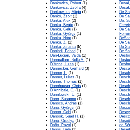
Dankovics, Róbert
(1)
Desai,
Dankovics, Zsófia
(4)
Désakn
Dańkowska, Alicja
(1)
De Sal
Dankó, Zsolt
(1)
De Sa
Danku, Alex
(2)
De, S
Danku, Beáta
(1)
Ferrei
Danku, Gelu
(1)
De Sa
Danku, György
(1)
Ferrei
Danku, Nóra
(1)
DeSan
Danku, Z.
(1)
De San
Danku, Zsuzsa
(5)
De San
Danladi, Fahad
(1)
De Sa
Dan-Lucian, Vaida
(1)
Desbo
Danmallam, Bello A.
(1)
Desbu
D’Anna, Luisa
(1)
Desbul
Dannecker, Gerhard
(3)
Desca
Danner, L.
(1)
Desch
Danner, Lukas
(1)
Desch
Danne, Thomas
(1)
Desch
Dannhauser, Chris
(1)
Desch
D’Annibale, C.
(1)
Deschi
Dannlowski, U.
(1)
Deschl
Dann, Susanna
(1)
Desch
Danócs, András
(1)
Descl
Danó, Györgyi
(2)
Desco
Danon, Gabi
(1)
Descy,
Danook, Suad H.
(1)
Desczy
Danó, Orsolya
(1)
Deseő
Daňo, Pavol
(1)
de Sér
Dános, Béla
(3)
Desert