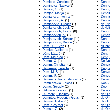
Damiens, Caroline
(1)
Dennet
Daminova, Nasiya
(3)
Dennet
Damioli, G.
(1)
Denni
Damjan, Matija
(3)
Dennin
Damjanova, Ivelina
(4)
Denni
Damjanović, A.
(1)
Denoël
Damjanović, Dragan
(1)
de, No
Damjanovich, Judit
(3)
deNolf
Damjanovich, László
(8)
Denou
Damjanovich, S.
(1)
Densm
Damjanovich, Sándor
(14)
Dent, 
Damjanovics, Bence
(1)
Dente,
Dam, J. C. van
(1)
d'Ente
Damke, Guillermo
(1)
Dento
Dám, László
(1)
Dent,
Dam, Mai Sao
(1)
Dent, 
Damm, C.
(1)
De Nut
Damm, Christian
(1)
Denyic
Dammeier, Sascha
(1)
Denys
Dam, M. S.
(1)
Denys
Damm, U.
(2)
Denys
Dámné dr. Rácz, Magdolna
(1)
Denzo
Damnjanović, Jelena
(1)
Deo, A
Damó, Gergely
(2)
Deo, I
D'Amore, Giacinto
(1)
Deoka
D’Amore, Giacinto
(1)
de Oli
Damptey, Frederick Gyasi
(1)
de Oli
Damsa, Andrei
(3)
de Oli
Dam, Sao Mai
(3)
de Oli
Damsiri, Z.
(2)
de Oli