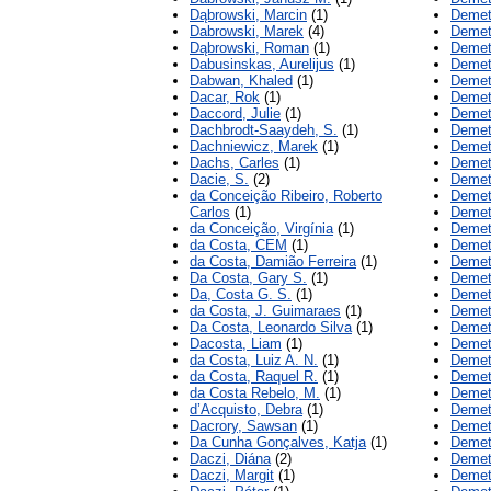
Dąbrowski, Marcin
(1)
Demete
Dabrowski, Marek
(4)
Demet
Dąbrowski, Roman
(1)
Demete
Dabusinskas, Aurelijus
(1)
Demet
Dabwan, Khaled
(1)
Demet
Dacar, Rok
(1)
Demet
Daccord, Julie
(1)
Demet
Dachbrodt-Saaydeh, S.
(1)
Demet
Dachniewicz, Marek
(1)
Demete
Dachs, Carles
(1)
Demete
Dacie, S.
(2)
Demet
da Conceição Ribeiro, Roberto
Demet
Carlos
(1)
Demet
da Conceição, Virgínia
(1)
Demete
da Costa, CEM
(1)
Demet
da Costa, Damião Ferreira
(1)
Demet
Da Costa, Gary S.
(1)
Demete
Da, Costa G. S.
(1)
Demet
da Costa, J. Guimaraes
(1)
Demet
Da Costa, Leonardo Silva
(1)
Demet
Dacosta, Liam
(1)
Demet
da Costa, Luiz A. N.
(1)
Demet
da Costa, Raquel R.
(1)
Demete
da Costa Rebelo, M.
(1)
Demete
d’Acquisto, Debra
(1)
Demet
Dacrory, Sawsan
(1)
Demet
Da Cunha Gonçalves, Katja
(1)
Demete
Daczi, Diána
(2)
Demet
Daczi, Margit
(1)
Demet