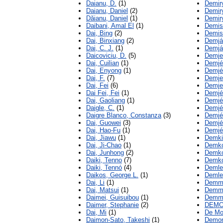
Daianu, D.
(1)
Demir
Daianu, Daniel
(2)
Demir
Dăianu, Daniel
(1)
Demir
Daibani, Amal El
(1)
Demis
Dai, Bing
(2)
Demis
Dai, Binxiang
(2)
Demjá
Dai, C. J.
(1)
Demjá
Daicoviciu, D.
(5)
Demje
Dai, Cuilian
(1)
Demjé
Dai, Enyong
(1)
Demjé
Dai, F.
(7)
Demje
Dai, Fei
(6)
Demje
Dai Fei, Fei
(1)
Demjé
Dai, Gaoliang
(1)
Demjé
Daigle, C.
(1)
Demjé
Daigre Blanco, Constanza
(3)
Demjén
Dai, Guowei
(3)
Demjé
Dai, Hao-Fu
(1)
Demjén
Dai, Jiawu
(1)
Demki
Dai, Ji-Chao
(1)
Demkó,
Dai, Junhong
(2)
Demkó
Daiki, Tenno
(7)
Demko
Daiki, Tennó
(4)
Demler
Daikos, George L.
(1)
Demle
Dai, Li
(1)
Demme
Dai, Matsui
(1)
Demme
Daimei, Guisuibou
(1)
Demme
Daimer, Stephanie
(2)
DEMO
Dai, Mi
(1)
De Mo
Daimon-Sato, Takeshi
(1)
Demon