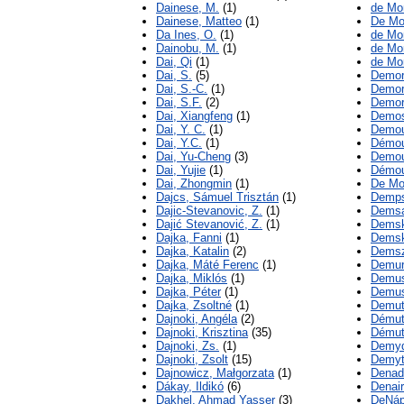
Dainese, M.
(1)
de Mon
Dainese, Matteo
(1)
De Mon
Da Ines, O.
(1)
de Mo
Dainobu, M.
(1)
de Mor
Dai, Qi
(1)
de Mo
Dai, S.
(5)
Demor
Dai, S.-C.
(1)
Demore
Dai, S.F.
(2)
Demor
Dai, Xiangfeng
(1)
Demos
Dai, Y. C.
(1)
Demou
Dai, Y.C.
(1)
Démoul
Dai, Yu-Cheng
(3)
Demou
Dai, Yujie
(1)
Démou
Dai, Zhongmin
(1)
De Mo
Dajcs, Sámuel Trisztán
(1)
Demps
Dajic-Stevanovic, Z.
(1)
Demsa
Dajić Stevanović, Z.
(1)
Demsk
Dajka, Fanni
(1)
Demsk
Dajka, Katalin
(2)
Demsz
Dajka, Máté Ferenc
(1)
Demur
Dajka, Miklós
(1)
Demus
Dajka, Péter
(1)
Demus
Dajka, Zsoltné
(1)
Demut
Dajnoki, Angéla
(2)
Démut
Dajnoki, Krisztina
(35)
Démut
Dajnoki, Zs.
(1)
Demyd
Dajnoki, Zsolt
(15)
Demyt
Dajnowicz, Małgorzata
(1)
Denad
Dákay, Ildikó
(6)
Denai
Dakhel, Ahmad Yasser
(3)
DeNápo