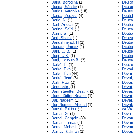
Daria, Borodina
(1)
Deulo
Darida, Sándor
(1)
Deusc
Darida, Veronika
(18)
Deuss
Darida, Zsuzsa
(4)
Deute
Darie, N.
(1)
Deuts
Darif, Anouar
(2)
Deuts
Darine, Saïdi
(1)
Deutsc
Darini, S.
(1)
Deuts
Dari, Shorai
(1)
Deuts
Dariushnejad, H
(1)
Deuts
Dariusz, Jarosz
(1)
Deuts
Darji, U. B.
(1)
Deutsc
Darji, U.B.
(1)
Deuts
Darji, Udayan B.
(2)
Deutsc
Darkó, É.
(1)
Deuze
Darko, Eva
(1)
Devada
Darkó, Éva
(44)
Dévai
Darkó, Jenő
(8)
Dévai,
Dark, Paul
(2)
Dévai,
Darmanto,
(1)
Dévai,
Darmstaedter, Beatrix
(1)
Dévai
Darmstüdter, Beatrix
(1)
Dévai
Dar, Nadeem
(1)
Dévai,
Dar, Nadeem Ahmad
(1)
Devak
Darnai, Balázs
(1)
de Val
Darnai, G.
(1)
Deva, 
Darnai, Gergely
(30)
Devan
Darnai, Tamás
(1)
Devan
Darna, Mahesh
(1)
Devara
Darnay, Kálmán
(1)
Devar