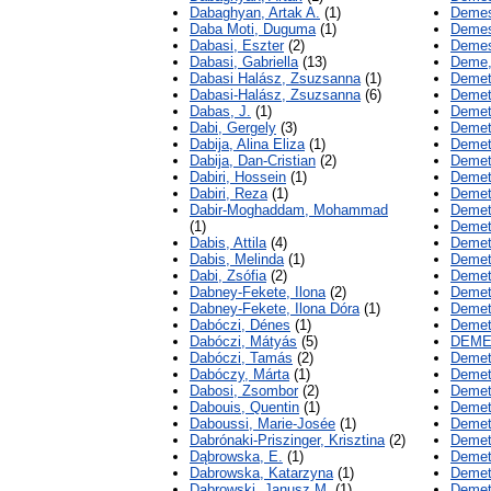
Dabaghyan, Artak A.
(1)
Demes
Daba Moti, Duguma
(1)
Demes
Dabasi, Eszter
(2)
Demes
Dabasi, Gabriella
(13)
Deme,
Dabasi Halász, Zsuzsanna
(1)
Demet
Dabasi-Halász, Zsuzsanna
(6)
Demet
Dabas, J.
(1)
Demet
Dabi, Gergely
(3)
Demet
Dabija, Alina Eliza
(1)
Demet
Dabija, Dan-Cristian
(2)
Demet
Dabiri, Hossein
(1)
Demet
Dabiri, Reza
(1)
Demet
Dabir-Moghaddam, Mohammad
Demete
(1)
Demet
Dabis, Attila
(4)
Demet
Dabis, Melinda
(1)
Demet
Dabi, Zsófia
(2)
Demet
Dabney-Fekete, Ilona
(2)
Demet
Dabney-Fekete, Ilona Dóra
(1)
Demete
Dabóczi, Dénes
(1)
Demet
Dabóczi, Mátyás
(5)
DEME
Dabóczi, Tamás
(2)
Demet
Dabóczy, Márta
(1)
Demete
Dabosi, Zsombor
(2)
Demet
Dabouis, Quentin
(1)
Demet
Daboussi, Marie-Josée
(1)
Demet
Dabrónaki-Priszinger, Krisztina
(2)
Demet
Dąbrowska, E.
(1)
Demet
Dabrowska, Katarzyna
(1)
Demet
Dabrowski, Janusz M.
(1)
Demete