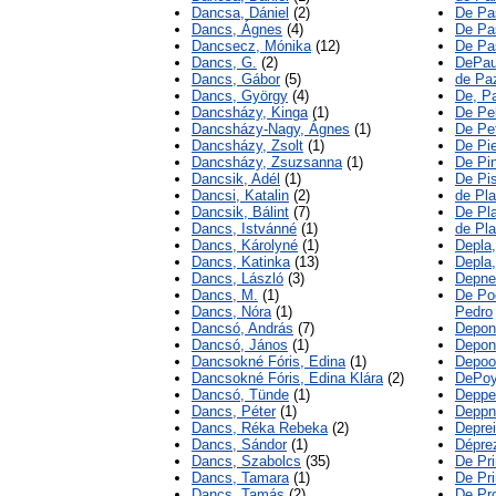
Dancsa, Dániel
(2)
De Pa
Dancs, Ágnes
(4)
De Pas
Dancsecz, Mónika
(12)
De Pa
Dancs, G.
(2)
DePau
Dancs, Gábor
(5)
de Pa
Dancs, György
(4)
De, P
Dancsházy, Kinga
(1)
De Pe
Dancsházy-Nagy, Ágnes
(1)
De Pet
Dancsházy, Zsolt
(1)
De Pie
Dancsházy, Zsuzsanna
(1)
De Pin
Dancsik, Adél
(1)
De Pis
Dancsi, Katalin
(2)
de Pla
Dancsik, Bálint
(7)
De Pla
Dancs, Istvánné
(1)
de Pla
Dancs, Károlyné
(1)
Depla,
Dancs, Katinka
(13)
Depla,
Dancs, László
(3)
Depner
Dancs, M.
(1)
De Po
Dancs, Nóra
(1)
Pedro
Dancsó, András
(7)
Depon
Dancsó, János
(1)
Depon
Dancsokné Fóris, Edina
(1)
Depoo
Dancsokné Fóris, Edina Klára
(2)
DePoy
Dancsó, Tünde
(1)
Deppe
Dancs, Péter
(1)
Deppne
Dancs, Réka Rebeka
(2)
Deprei
Dancs, Sándor
(1)
Dépre
Dancs, Szabolcs
(35)
De Pri
Dancs, Tamara
(1)
De Pri
Dancs, Tamás
(2)
De Pro