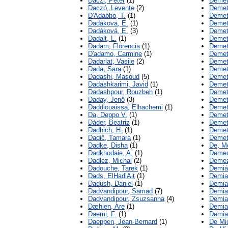
Daczi, Péter
(1)
Demet
Daczó, Levente
(2)
Demet
D'Adabbo, T.
(1)
Demete
Dadákova, E.
(1)
Demet
Dadáková, E.
(3)
Demet
Dadalt, L.
(1)
Demete
Dadam, Florencia
(1)
Demet
D'adamo, Carmine
(1)
Demete
Dadarlat, Vasile
(2)
Demete
Dada, Sara
(1)
Demete
Dadashi, Masoud
(5)
Demete
Dadashkarimi, Javid
(1)
Demet
Dadashpour, Rouzbeh
(1)
Demet
Daday, Jenő
(3)
Demet
Daddiouaissa, Elhachemi
(1)
Demetr
Da, Deppo V.
(1)
Demetr
Dáder, Beatriz
(1)
Demetr
Dadhich, H.
(1)
Demet
Dadič, Tamara
(1)
Demetr
Dadke, Disha
(1)
De, Me
Dadkhodaie, A.
(1)
Demeu
Dadlez, Michal
(2)
Demez
Dadouche, Tarek
(1)
Demiá
Dads, ElHadiAit
(1)
Demia
Dadush, Daniel
(1)
Demia
Dadvandipour, Samad
(7)
Demian
Dadvandipour, Zsuzsanna
(4)
Demian
Dæhlen, Are
(1)
Demia
Daemi, F.
(1)
Demia
Daeppen, Jean-Bernard
(1)
De Mic