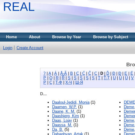
REAL
Home
About
Browse by Year
Browse by Subject
Login
Create Account
Bro
?
|
A
|
Á
|
Å-Ã
|
B
|
C
|
Ć
|
Č
|
Ç
|
D
|
Ď
|
Đ
|
Ð
|
E
|
É
P
|
Q
|
R
|
Ř
|
S
|
Ś
|
Š
|
Ş
|
Ș
|
T
|
Ť-Ț
|
U
|
Ú
|
Ü
|
V
Р
|
С
|
Т-Ф
|
Х-Ч
|
Ш-Я
D...
Daaloul-Jedidi, Monia
(1)
DEMEO
Daamen, W.P.
(1)
Deme,
Daane, K. M.
(1)
Demer
Daasbjerg, Kim
(1)
Demer
Daas, Loay
(1)
Deme,
Daassa, M.
(1)
Deme,
Da, B.
(5)
Deme,
Dabaghyan, Artak
(1)
Demes