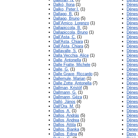
Dalkó, Ilona
(1)
Dénes
Dalko, Peter I.
(1)
Dénes,
Dallago, B.
(1)
Dénes
Dallago, Bruno
(5)
Dénes
Dall’Amico, Lorenzo
(1)
Dénes,
Dallapiccola, B.
(1)
Dénes
Dallapiccola, Bruno
(1)
Dénes
Dall’Asta, C.
(1)
Dénes
Dall'Asta, Chiara
(1)
Dénes
Dall’Asta, Chiara
(2)
Dénes,
Dallavalle, S.
(1)
Dénes
Dalla Vecchia, Alice
(1)
Dénes
Dalle, Antonella
(1)
Dénes
Dalle Fratte, Michele
(1)
Dénes
Dalle, G.
(1)
Dénes
Dalle Grave, Riccardo
(1)
Dénes
Dallemule, Marian
(1)
Dénes
Dalle Zotte, Antonella
(7)
Dénes
Dallman, Kristóf
(3)
Dénes
Dallmann, G.
(1)
Dénes,
Dallmann, Géza
(1)
Dénes
Dalló, János
(4)
Dénes,
Dall'Ora, M.
(1)
Dénes
Dallos, A.
(1)
Dénes
Dallos, András
(5)
Dénes,
Dallos, Andrea
(1)
Dénes
Dallos, Attila
(1)
Dénes
Dallos, Bianka
(3)
Deneva
Dallos, Edina
(5)
Deng,