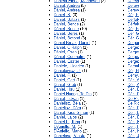
Daniela Elena, Marinescu
(2)
Dereve
Daniel, Andrea
(5)
Dereve
Dániel, Andrea
(1)
Dereve
Daniel, B.
(3)
Dér, F
Dániel, Balázs
(1)
Dérfal
Daniel, Bence
(2)
Dérfal
Dániel, Bence
(10)
Dér, F
Dániel, Béres
(1)
Dér, 
Dániel, Botond
(3)
Dér, 
Daniel Breaz, Daniel
(1)
Dergá
Daniel, C Ralph
(1)
Derge
Dániel, Cseh
(1)
Dergez
Dániel, Cserhalmi
(1)
Derge
Dániel, Eszter
(1)
Derge
Daniele, Ulderico
(1)
Derha
Danielewicz, J.
(1)
Dér, H
Dániel, F.
(1)
Derhy,
Daniel, Gert
(1)
Déri, 
Daniel, Greb
(1)
Déri, A
Daniel, Hsu
(1)
Déri, 
Daniel Huang, Te-Din
(1)
Déri, 
Dániel, István
(1)
De Rid
Danielisz, Béla
(3)
De Rid
Danielisz, Dóra
(2)
Déri, 
Dániel, Kiss-Simon
(1)
Déri, 
Daniel, Lajos
(2)
Déri, 
Daniel L., King
(1)
Déri, 
D'Aniello, M.
(1)
Déri, 
D'Aniello, Mario
(2)
Déri, 
Danielova, Vlasta
(1)
Déri, J