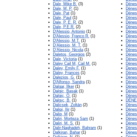
Dale, Mike B.
(3)
Dénes
Dale, M. P.
(1)
Dénes,
Dale, Pat
(1)
Dénes
Dale, Paul
(1)
Dénes,
Dale, P. E. R.
(2)
Dénes
Dale, P.E.R.
(2)
Dénes
D'Alessio, Antonio
(1)
Dénes
D'Alessio, Franco R.
(1)
Dénes
D'Alessio, M.T.
(1)
Dénes,
D’Alessio, M. T.
(1)
Dénes
D’Alessio, Nicola
(1)
Dénes
Daletos, Georgios
(2)
Dénes
Dale, Victoria
(1)
Dénes
Daley Cail M, Cail M.
(1)
Dénes
Daley, Emily F.
(1)
Denes
Daley, Frances
(1)
Dénes
Dalezios, G.
(1)
Dénes
D'Alfonso, Sandra
(1)
Dénes
Dalgar, İlker
(1)
Dénes
Dalgiç, Başak
(1)
Dénes
Dalgiç, Ö.
(1)
Dénes
Dalgıç, B.
(1)
DÉNE
Dalicsek, Zoltán
(2)
Dénes
Dalipi, Ilir
(1)
Dénes
Dalip, M
(1)
Dénes
Daliri, Morteza Sam
(1)
Dénes
Daliri, M. S.
(1)
Dénes
Dalir-Naghadeh, Bahram
(1)
Dénes
Dalkiran, Bahar
(1)
Dénes,
Dalkiran, N.
(1)
Dénes