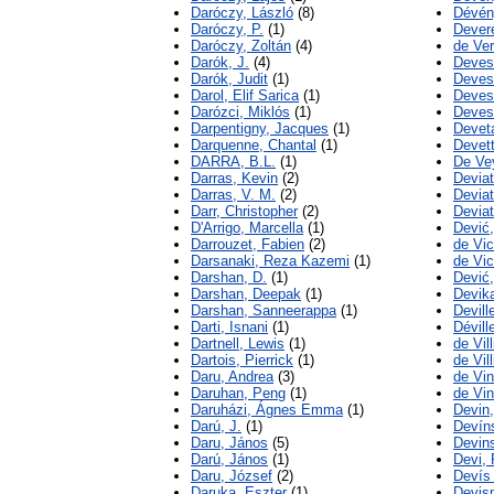
Daróczy, László
(8)
Dévén
Daróczy, P.
(1)
Dever
Daróczy, Zoltán
(4)
de Ver
Darók, J.
(4)
Deves
Darók, Judit
(1)
Deves
Darol, Elif Sarica
(1)
Devesc
Darózci, Miklós
(1)
Devesh
Darpentigny, Jacques
(1)
Deveta
Darquenne, Chantal
(1)
Devett
DARRA, B.L.
(1)
De Vey
Darras, Kevin
(2)
Deviat
Darras, V. M.
(2)
Deviat
Darr, Christopher
(2)
Deviat
D'Arrigo, Marcella
(1)
Dević
Darrouzet, Fabien
(2)
de Vic
Darsanaki, Reza Kazemi
(1)
de Vic
Darshan, D.
(1)
Dević
Darshan, Deepak
(1)
Devika
Darshan, Sanneerappa
(1)
Devill
Darti, Isnani
(1)
Dévill
Dartnell, Lewis
(1)
de Vil
Dartois, Pierrick
(1)
de Vill
Daru, Andrea
(3)
de Vin
Daruhan, Peng
(1)
de Vin
Daruházi, Ágnes Emma
(1)
Devin,
Darú, J.
(1)
Devín
Daru, János
(5)
Devins
Darú, János
(1)
Devi,
Daru, József
(2)
Devís
Daruka, Eszter
(1)
Devis