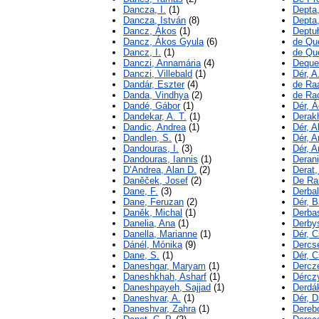
Dancza, I.
(1)
Depta
Dancza, István
(8)
Depta,
Dancz, Ákos
(1)
Deptu
Dancz, Ákos Gyula
(6)
de Qu
Dancz, I.
(1)
de Qu
Danczi, Annamária
(4)
Dequek
Danczi, Villebald
(1)
Dér, A
Dandár, Eszter
(4)
de Ra
Danda, Vindhya
(2)
de Rac
Dandé, Gábor
(1)
Dér, 
Dandekar, A. T.
(1)
Derak
Dandic, Andrea
(1)
Dér, A
Dandlen, S.
(1)
Dér, A
Dandouras, I.
(3)
Dér, A
Dandouras, Iannis
(1)
Derani
D’Andrea, Alan D.
(2)
Derat,
Daněček, Josef
(2)
De Ra
Dane, F.
(3)
Derbal
Dane, Feruzan
(2)
Dér, B
Daněk, Michal
(1)
Derba
Danelia, Ana
(1)
Derbys
Danella, Marianne
(1)
Dér, 
Dánél, Mónika
(9)
Dercs
Dane, S.
(1)
Dér, C
Daneshgar, Maryam
(1)
Dercz
Daneshkhah, Asharf
(1)
Dérczy
Daneshpayeh, Sajjad
(1)
Derdá
Daneshvar, A.
(1)
Dér, D
Daneshvar, Zahra
(1)
Derebo