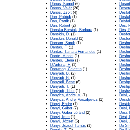
Dános, Kornél
(6)
Desert
Dános, Valér
(26)
Deseta
Dános, Zsolt
(4)
Désfal
Dan, Patrick
(1)
Désfal
Dan, Patrik
(1)
Désfal
Dán, Róbert
(2)
Dés, 
Danska-Borsiak, Barbara
(1)
Dés, 
Danskin, D.
(1)
Desfo
Danskin, Donald
(1)
Desfou
Danson, Sarah
(1)
Deshm
Dantas, F.
(1)
Deshm
Dantas, Tainara Fernandes
(1)
Deshm
Dante, Minniti
(1)
Deshm
Dantes, Elena
(1)
Deshm
D'Antona, F.
(1)
Deshm
Danwang, Celestin
(1)
Deshm
Danyadi, B.
(2)
Deshou
Dányádi, B.
(1)
Deshp
Dányádi, Bese
(6)
Deshp
Danyadi, T.
(1)
Deshp
Dányádi, Tibor
(1)
Deshw
Danyics, Andrej V.
(1)
Dési,
Danyics, Andrej Vasziljevics
(1)
Desid
Dányi, Endre
(1)
Deside
Danyi, Gábor
(7)
Dési, 
Danyi, Gábor Lóránd
(2)
Dési, I
Dányi, Imre
(1)
Dési, I
Danyi, József
(5)
Dési,
Danyi, József Tamás
(1)
De Sil
Danyik, T.
(2)
De Si