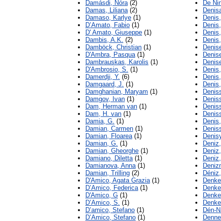
Damásdi, Nóra
(2)
De Ni
Damas, Liliana
(2)
Denis
Damaso, Karlye
(1)
Denis,
D’Amato, Fabio
(1)
Denis,
D' Amato, Giuseppe
(1)
Denis,
Dambis, A.K.
(2)
Denis,
Damböck, Christian
(1)
Denis
D'Ambra, Pasqua
(1)
Denise
Dambrauskas, Karolis
(1)
Denise
D'Ambrosio, S.
(1)
Denis,
Damerdji, Y.
(6)
Denis,
Damgaard, J.
(1)
Denis,
Damghanian, Maryam
(1)
Denis
Damgov, Ivan
(1)
Deniss
Dam, Herman van
(1)
Denis
Dam, H. van
(1)
Denis
Damia, G.
(1)
Denis,
Damian, Carmen
(1)
Denis
Damian, Floarea
(1)
Denisy
Damian, G.
(1)
Deniz,
Damian, Gheorghe
(1)
Deniz
Damiano, Diletta
(1)
Deniz
Damianova, Anna
(1)
Deniz
Damian, Trilling
(2)
Déniz
D'Amico, Agata Grazia
(1)
Denke
D’Amico, Federica
(1)
Denker
D'Amico, G
(1)
Denker
D’Amico, S.
(1)
Denke,
D’amico, Stefano
(1)
Dén-Na
D’Amico, Stefano
(1)
Denne