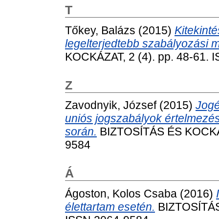
T
Tőkey, Balázs
(2015)
Kitekint
legelterjedtebb szabályozási 
KOCKÁZAT, 2 (4). pp. 48-61. 
Z
Zavodnyik, József
(2015)
Jogé
uniós jogszabályok értelmezés
során.
BIZTOSÍTÁS ÉS KOCKÁZA
9584
Á
Ágoston, Kolos Csaba
(2016)
élettartam esetén.
BIZTOSÍTÁS 