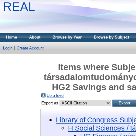
REAL
Home
About
Browse by Year
Browse by Subject
Login
Create Account
Items where Subjec
társadalomtudományo
HG2 Savings and sa
Up a level
Export as
Library of Congress Subj
H Social Sciences / 