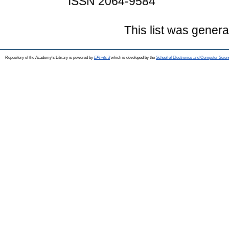
ISSN 2064-9584
This list was gener
Repository of the Academy's Library is powered by
EPrints 3
which is developed by the
School of Electronics and Computer Scien