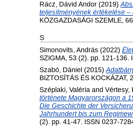
Rácz, Dávid Andor
(2019)
Abs
teljesítményének értékelése – 
KÖZGAZDASÁGI SZEMLE, 66 (7
S
Simonovits, András
(2022)
Éle
SZIGMA, 53 (2). pp. 121-136.
Szabó, Dániel
(2015)
Adatbány
BIZTOSÍTÁS ÉS KOCKÁZAT, 2 (
Széplaki, Valéria
and
Vértesy,
története Magyarországon a 19
Die Geschichte der Versicheru
Jahrhundert bis zum Regimew
(2). pp. 41-47. ISSN 0237-728