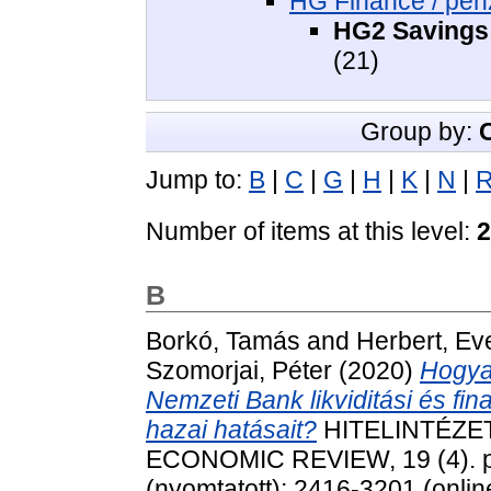
HG Finance / pé
HG2 Savings 
(21)
Group by:
Jump to:
B
|
C
|
G
|
H
|
K
|
N
|
Number of items at this level:
2
B
Borkó, Tamás
and
Herbert, Ev
Szomorjai, Péter
(2020)
Hogya
Nemzeti Bank likviditási és fin
hazai hatásait?
HITELINTÉZET
ECONOMIC REVIEW, 19 (4). p
(nyomtatott); 2416-3201 (onlin