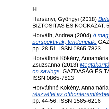
H
Harsányi, Gyöngyi
(2018)
Befe
BIZTOSÍTÁS ÉS KOCKÁZAT, 5 (
Horváth, Andrea
(2004)
A magy
perspektívák, tendenciák.
GAZ
pp. 28-51. ISSN 0865-7823
Horváthné Kökény, Annamári
Zsuzsanna
(2013)
Megtakarít
on savings.
GAZDASÁG ÉS TÁR
ISSN 0865-7823
Horváthné Kökény, Annamári
részvétel az otthonteremtésbe
pp. 44-56. ISSN 1585-6216