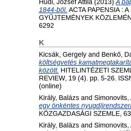
Hudi, József Attila
(2013)
A pá
1844-ből.
ACTA PAPENSIA : 
GYŰJTEMÉNYEK KÖZLEMÉNYEI,
6292
K
Kicsák, Gergely
and
Benkő, D
költségvetés kamatmegtakarí
között.
HITELINTÉZETI SZEM
REVIEW, 19 (4). pp. 5-26. ISS
(online)
Király, Balázs
and
Simonovits,
egy önkéntes nyugdíjrendszer
KÖZGAZDASÁGI SZEMLE, 63 (5
Király, Balázs
and
Simonovits,