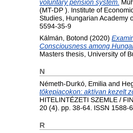
voluntary pension system.
Műh
(MT-DP ). Institute of Econom
Studies, Hungarian Academy o
5594-35-9
Kálmán, Botond
(2020)
Examin
Consciousness among Hungaria
Masters thesis, University of 
N
Németh-Durkó, Emilia
and
Heg
tőkepiacokon: aktívan kezelt z
HITELINTÉZETI SZEMLE / F
20 (4). pp. 38-64. ISSN 1588-
R