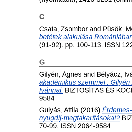
C
Csata, Zsombor
and
Püsök, M
betétek alakulása Romániában
(91-92). pp. 100-113. ISSN 1
G
Gilyén, Ágnes
and
Bélyácz, Iv
akadémikus szemmel : Gilyén 
Ivánnal.
BIZTOSÍTÁS ÉS KOCKÁZ
9584
Gulyás, Attila
(2016)
Érdemes-
nyugdíj-megtakarításokat?
BIZ
70-99. ISSN 2064-9584