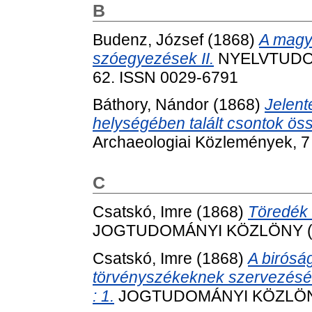
B
Budenz, József
(1868)
A magya
szóegyezések II.
NYELVTUDOMÁ
62. ISSN 0029-6791
Báthory, Nándor
(1868)
Jelen
helységében talált csontok öss
Archaeologiai Közlemények, 7 
C
Csatskó, Imre
(1868)
Töredék 
JOGTUDOMÁNYI KÖZLÖNY (1866
Csatskó, Imre
(1868)
A birósá
törvényszékeknek szervezésé
: 1.
JOGTUDOMÁNYI KÖZLÖNY (1