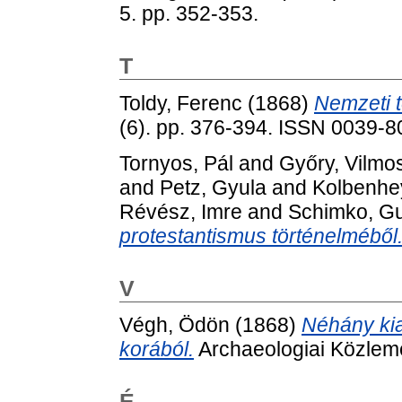
5. pp. 352-353.
T
Toldy, Ferenc
(1868)
Nemzeti t
(6). pp. 376-394. ISSN 0039-
Tornyos, Pál
and
Győry, Vilmo
and
Petz, Gyula
and
Kolbenhey
Révész, Imre
and
Schimko, G
protestantismus történelméből
V
Végh, Ödön
(1868)
Néhány ki
korából.
Archaeologiai Közlemé
É