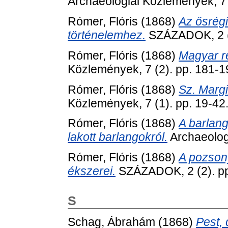
Archaeologiai Közlemények, 7 
Rómer, Flóris
(1868)
Az ősrég
történelemhez.
SZÁZADOK, 2 (6
Rómer, Flóris
(1868)
Magyar ré
Közlemények, 7 (2). pp. 181-1
Rómer, Flóris
(1868)
Sz. Margit
Közlemények, 7 (1). pp. 19-42
Rómer, Flóris
(1868)
A barlan
lakott barlangokról.
Archaeologi
Rómer, Flóris
(1868)
A pozsony
ékszerei.
SZÁZADOK, 2 (2). pp
S
Schag, Ábrahám
(1868)
Pest,