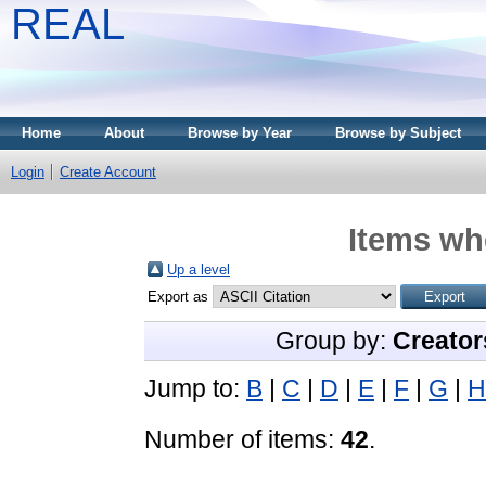
REAL
Home
About
Browse by Year
Browse by Subject
Login
Create Account
Items whe
Up a level
Export as
Group by:
Creator
Jump to:
B
|
C
|
D
|
E
|
F
|
G
|
H
Number of items:
42
.