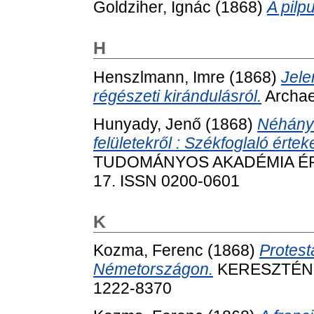
Goldziher, Ignác
(1868)
A pilpu
H
Henszlmann, Imre
(1868)
Jele
régészeti kirándulásról.
Archaeo
Hunyady, Jenő
(1868)
Néhány
felületekről : Székfoglaló értek
TUDOMÁNYOS AKADÉMIA ÉRTES
17. ISSN 0200-0601
K
Kozma, Ferenc
(1868)
Protest
Németországon.
KERESZTÉNY 
1222-8370