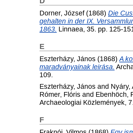
D
Dorner, József
(1868)
Die Cusc
gehalten in der IX. Versammlu
1863.
Linnaea, 35. pp. 125-15
E
Eszterházy, János
(1868)
A ko
maradványainak leirása.
Archa
109.
Eszterházy, János
and
Nyáry, 
Rómer, Flóris
and
Ebenhöch, 
Archaeologiai Közlemények, 7.
F
Fraknói, Vilmos
(1868)
Egy is