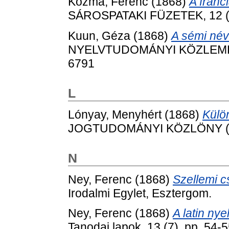
Kozma, Ferenc
(1868)
A franc
SÁROSPATAKI FÜZETEK, 12 (6
Kuun, Géza
(1868)
A sémi név
NYELVTUDOMÁNYI KÖZLEMÉNYE
6791
L
Lónyay, Menyhért
(1868)
Külön
JOGTUDOMÁNYI KÖZLÖNY (1866
N
Ney, Ferenc
(1868)
Szellemi c
Irodalmi Egylet, Esztergom.
Ney, Ferenc
(1868)
A latin ny
Tanodai lapok, 13 (7). pp. 54-5