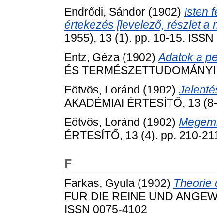
Endrődi, Sándor
(1902)
Isten 
értekezés [levelező, részlet a 
1955), 13 (1). pp. 10-15. ISS
Entz, Géza
(1902)
Adatok a pe
ÉS TERMÉSZETTUDOMÁNYI ÉR
Eötvös, Loránd
(1902)
Jelenté
AKADÉMIAI ÉRTESÍTŐ, 13 (8-9
Eötvös, Loránd
(1902)
Megeml
ÉRTESÍTŐ, 13 (4). pp. 210-21
F
Farkas, Gyula
(1902)
Theorie 
FUR DIE REINE UND ANGEWA
ISSN 0075-4102