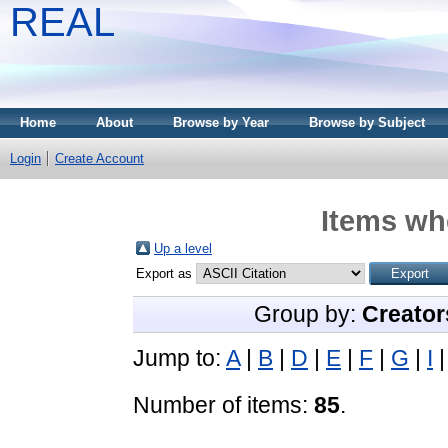
REAL
Home
About
Browse by Year
Browse by Subject
Login
Create Account
Items whe
Up a level
Export as
Group by:
Creator
Jump to:
A
|
B
|
D
|
E
|
F
|
G
|
I
Number of items:
85
.