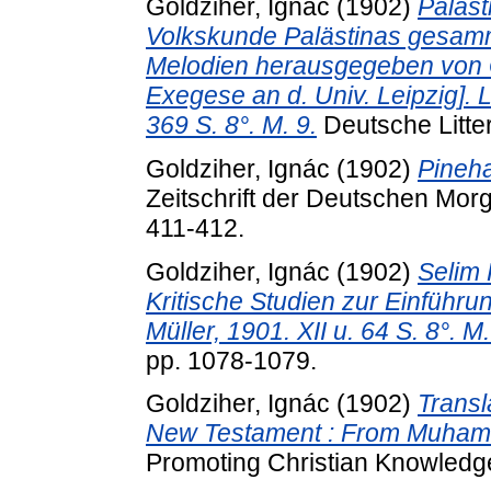
Goldziher, Ignác
(1902)
Paläst
Volkskunde Palästinas gesamm
Melodien herausgegeben von Gus
Exegese an d. Univ. Leipzig]. L
369 S. 8°. M. 9.
Deutsche Litter
Goldziher, Ignác
(1902)
Pineha
Zeitschrift der Deutschen Morg
411-412.
Goldziher, Ignác
(1902)
Selim 
Kritische Studien zur Einführu
Müller, 1901. XII u. 64 S. 8°. M.
pp. 1078-1079.
Goldziher, Ignác
(1902)
Transl
New Testament : From Muhamma
Promoting Christian Knowledge