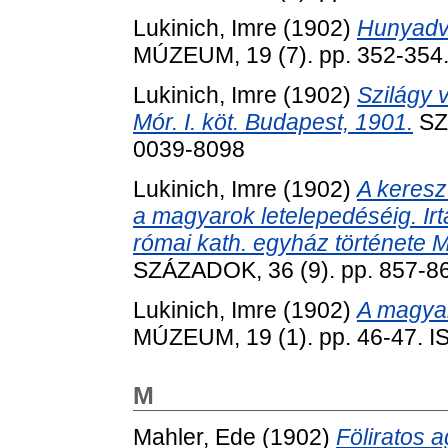
Lukinich, Imre
(1902)
Hunyadv
MÚZEUM, 19 (7). pp. 352-354
Lukinich, Imre
(1902)
Szilágy 
Mór. I. köt. Budapest, 1901.
SZÁ
0039-8098
Lukinich, Imre
(1902)
A keresz
a magyarok letelepedéséig. Irt
római kath. egyház története M
SZÁZADOK, 36 (9). pp. 857-8
Lukinich, Imre
(1902)
A magyar
MÚZEUM, 19 (1). pp. 46-47. 
M
Mahler, Ede
(1902)
Föliratos 