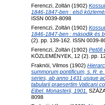
Ferenczi, Zoltán
(1902)
Kossut
1846-1847-ben : első közlemé
ISSN 0039-8098
Ferenczi, Zoltán
(1902)
Kossut
1846-1847-ben : második és b
(2). pp. 139-162. ISSN 0039-
Ferenczi, Zoltán
(1902)
Petőfi 
KÖZLEMÉNYEK, 12 (2). pp. 1
Fraknói, Vilmos
(1902)
Hierarc
summorum pontificum, s. R. e. 
series, ab anno 1431 usque a
tabularii praesertim Vaticani c
Eibel. Monasterii, 1901.
SZÁZAD
8098