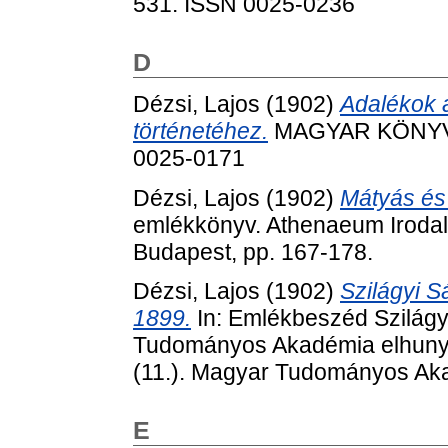
531. ISSN 0025-0236
D
Dézsi, Lajos
(1902)
Adalékok a
történetéhez.
MAGYAR KÖNYVSZ
0025-0171
Dézsi, Lajos
(1902)
Mátyás és
emlékkönyv. Athenaeum Iroda
Budapest, pp. 167-178.
Dézsi, Lajos
(1902)
Szilágyi 
1899.
In: Emlékbeszéd Szilágyi
Tudományos Akadémia elhunyt t
(11.). Magyar Tudományos Aka
E