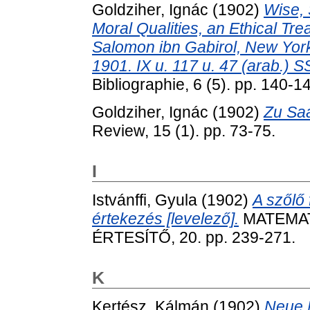
Goldziher, Ignác
(1902)
Wise, 
Moral Qualities, an Ethical Tre
Salomon ibn Gabirol, New York
1901. IX u. 117 u. 47 (arab.) SS
Bibliographie, 6 (5). pp. 140-1
Goldziher, Ignác
(1902)
Zu Sa
Review, 15 (1). pp. 73-75.
I
Istvánffi, Gyula
(1902)
A szőlő 
értekezés [levelező].
MATEMAT
ÉRTESÍTŐ, 20. pp. 239-271.
K
Kertész, Kálmán
(1902)
Neue 