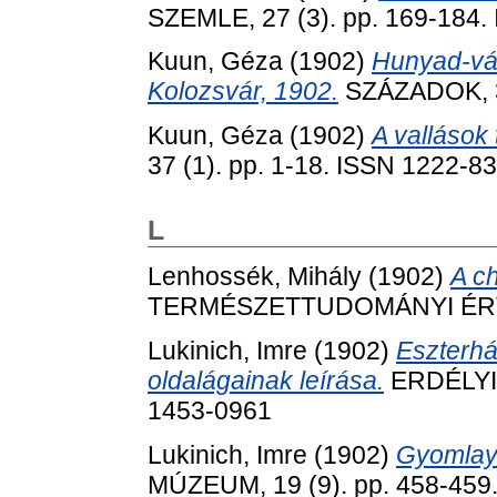
SZEMLE, 27 (3). pp. 169-184.
Kuun, Géza
(1902)
Hunyad-vár
Kolozsvár, 1902.
SZÁZADOK, 36
Kuun, Géza
(1902)
A vallások 
37 (1). pp. 1-18. ISSN 1222-8
L
Lenhossék, Mihály
(1902)
A c
TERMÉSZETTUDOMÁNYI ÉRTESÍ
Lukinich, Imre
(1902)
Eszterhá
oldalágainak leírása.
ERDÉLYI 
1453-0961
Lukinich, Imre
(1902)
Gyomlay 
MÚZEUM, 19 (9). pp. 458-459