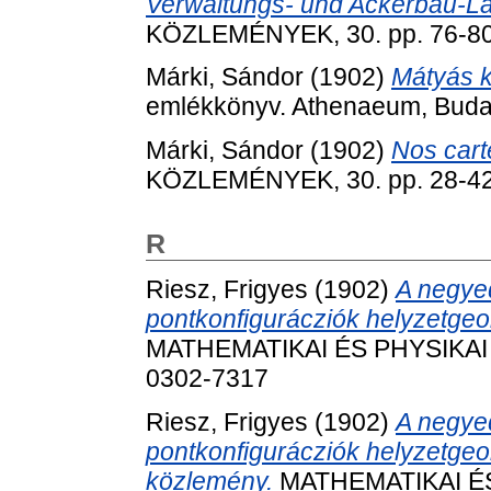
Verwaltungs- und Ackerbau-La
KÖZLEMÉNYEK, 30. pp. 76-80
Márki, Sándor
(1902)
Mátyás k
emlékkönyv. Athenaeum, Budap
Márki, Sándor
(1902)
Nos cart
KÖZLEMÉNYEK, 30. pp. 28-42
R
Riesz, Frigyes
(1902)
A negyed
pontkonfigurácziók helyzetgeom
MATHEMATIKAI ÉS PHYSIKAI L
0302-7317
Riesz, Frigyes
(1902)
A negyed
pontkonfigurácziók helyzetgeo
közlemény.
MATHEMATIKAI ÉS 