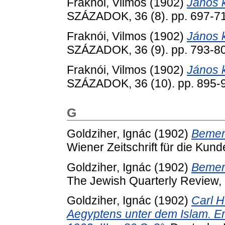
Fraknói, Vilmos
(1902)
János k
SZÁZADOK, 36 (8). pp. 697-7
Fraknói, Vilmos
(1902)
János k
SZÁZADOK, 36 (9). pp. 793-8
Fraknói, Vilmos
(1902)
János k
SZÁZADOK, 36 (10). pp. 895-
G
Goldziher, Ignác
(1902)
Bemer
Wiener Zeitschrift für die Kun
Goldziher, Ignác
(1902)
Bemer
The Jewish Quarterly Review, 
Goldziher, Ignác
(1902)
Carl H
Aegyptens unter dem Islam. Ers