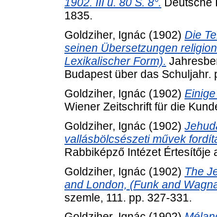
1902. III u. 80 S. 8°.
Deutsche Li
1835.
Goldziher, Ignác
(1902)
Die Te
seinen Übersetzungen religion
Lexikalischer Form).
Jahresber
Budapest über das Schuljahr. 
Goldziher, Ignác
(1902)
Einige
Wiener Zeitschrift für die Kun
Goldziher, Ignác
(1902)
Jehuda
vallásbölcsészeti művek fordít
Rabbiképző Intézet Értesítője 
Goldziher, Ignác
(1902)
The Je
and London, (Funk and Wagna
szemle, 111. pp. 327-331.
Goldziher, Ignác
(1902)
Mélang