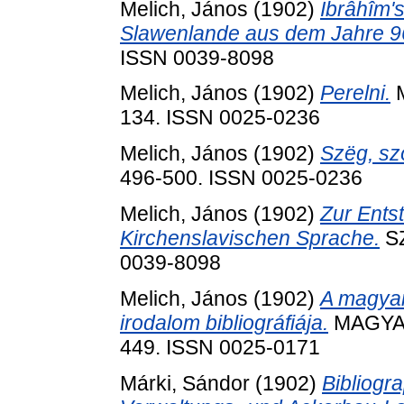
Melich, János
(1902)
Ibrâhîm's
Slawenlande aus dem Jahre 9
ISSN 0039-8098
Melich, János
(1902)
Perelni.
M
134. ISSN 0025-0236
Melich, János
(1902)
Szëg, sz
496-500. ISSN 0025-0236
Melich, János
(1902)
Zur Ents
Kirchenslavischen Sprache.
SZ
0039-8098
Melich, János
(1902)
A magyar
irodalom bibliográfiája.
MAGYAR
449. ISSN 0025-0171
Márki, Sándor
(1902)
Bibliogr