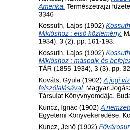
Amerika.
Természetrajzi füzete
3346
Kossuth, Lajos
(1902)
Kossuth
Miklóshoz : első közlemény.
MA
1934), 3 (2). pp. 161-193.
Kossuth, Lajos
(1902)
Kossuth
Miklóshoz : második és befeje
TÁR (1855-1934), 3 (3). pp. 3
Kováts, Gyula
(1902)
A jogi v
felszólalásával.
Magyar Jogásze
Társulat Könyvnyomdája, Bud
Kuncz, Ignác
(1902)
A nemzet
Egyetemi Könyvekeredése, Ko
Kuncz, Jenő
(1902)
Fővárosun