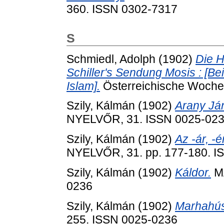
360. ISSN 0302-7317
S
Schmiedl, Adolph
(1902)
Die H
Schiller's Sendung Mosis : [Be
Islam].
Österreichische Wochens
Szily, Kálmán
(1902)
Arany Já
NYELVŐR, 31. ISSN 0025-02
Szily, Kálmán
(1902)
Az -ár, -
NYELVŐR, 31. pp. 177-180. I
Szily, Kálmán
(1902)
Káldor.
MA
0236
Szily, Kálmán
(1902)
Marhahús
255. ISSN 0025-0236