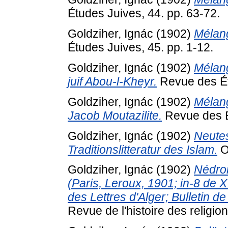
Études Juives, 44. pp. 63-72.
Goldziher, Ignác
(1902)
Mélang
Études Juives, 45. pp. 1-12.
Goldziher, Ignác
(1902)
Mélang
juif Abou-l-Kheyr.
Revue des Ét
Goldziher, Ignác
(1902)
Mélang
Jacob Moutazilite.
Revue des É
Goldziher, Ignác
(1902)
Neutes
Traditionslitteratur des Islam.
Or
Goldziher, Ignác
(1902)
Nédrom
(Paris, Leroux, 1901; in-8 de X
des Lettres d'Alger; Bulletin d
Revue de l'histoire des religio