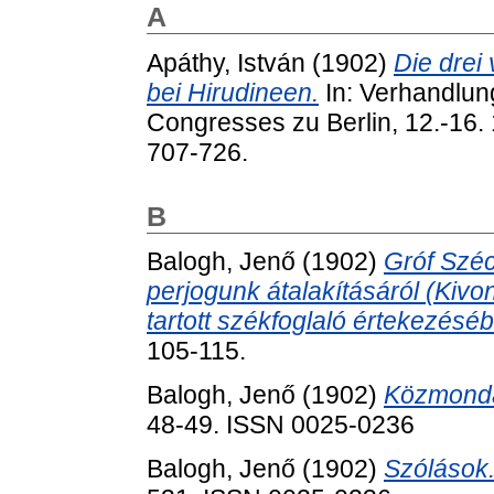
A
Apáthy, István
(1902)
Die drei
bei Hirudineen.
In: Verhandlun
Congresses zu Berlin, 12.-16. 
707-726.
B
Balogh, Jenő
(1902)
Gróf Széc
perjogunk átalakításáról (Kivo
tartott székfoglaló értekezésébő
105-115.
Balogh, Jenő
(1902)
Közmond
48-49. ISSN 0025-0236
Balogh, Jenő
(1902)
Szólások