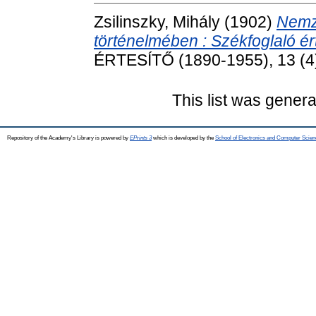
Zsilinszky, Mihály
(1902)
Nemz
történelmében : Székfoglaló ér
ÉRTESÍTŐ (1890-1955), 13 (4)
This list was gener
Repository of the Academy's Library is powered by
EPrints 3
which is developed by the
School of Electronics and Computer Scien