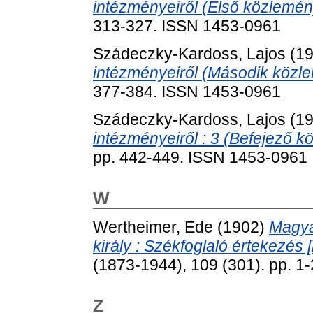
intézményeiről (Első közlemén
313-327. ISSN 1453-0961
Szádeczky-Kardoss, Lajos
(1
intézményeiről (Második közl
377-384. ISSN 1453-0961
Szádeczky-Kardoss, Lajos
(1
intézményeiről : 3 (Befejező k
pp. 442-449. ISSN 1453-0961
W
Wertheimer, Ede
(1902)
Magya
király : Székfoglaló értekezés [
(1873-1944), 109 (301). pp. 1
Z