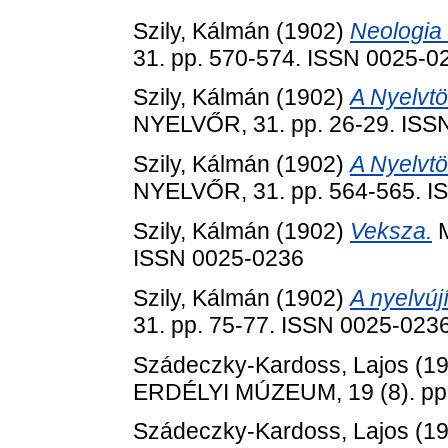
Szily, Kálmán
(1902)
Neologia 
31. pp. 570-574. ISSN 0025-0
Szily, Kálmán
(1902)
A Nyelvtö
NYELVŐR, 31. pp. 26-29. ISS
Szily, Kálmán
(1902)
A Nyelvtö
NYELVŐR, 31. pp. 564-565. I
Szily, Kálmán
(1902)
Veksza.
M
ISSN 0025-0236
Szily, Kálmán
(1902)
A nyelvúj
31. pp. 75-77. ISSN 0025-023
Szádeczky-Kardoss, Lajos
(1
ERDÉLYI MÚZEUM, 19 (8). pp.
Szádeczky-Kardoss, Lajos
(1