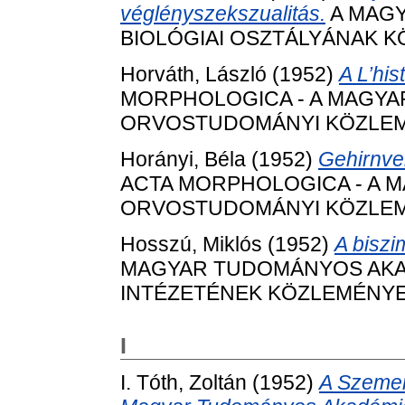
véglényszekszualitás.
A MAG
BIOLÓGIAI OSZTÁLYÁNAK KÖZ
Horváth, László
(1952)
A L’hi
MORPHOLOGICA - A MAGY
ORVOSTUDOMÁNYI KÖZLEMÉNYE
Horányi, Béla
(1952)
Gehirnve
ACTA MORPHOLOGICA - A 
ORVOSTUDOMÁNYI KÖZLEMÉNYE
Hosszú, Miklós
(1952)
A biszi
MAGYAR TUDOMÁNYOS AKAD
INTÉZETÉNEK KÖZLEMÉNYEI, 
I
I. Tóth, Zoltán
(1952)
A Szemer