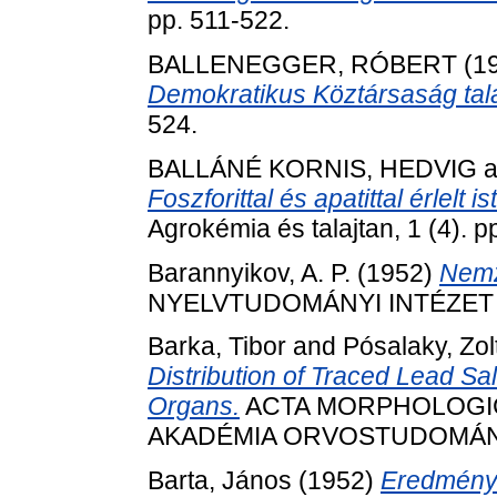
pp. 511-522.
BALLENEGGER, RÓBERT
(1
Demokratikus Köztársaság tala
524.
BALLÁNÉ KORNIS, HEDVIG
a
Foszforittal és apatittal érlelt 
Agrokémia és talajtan, 1 (4). p
Barannyikov, A. P.
(1952)
Nemz
NYELVTUDOMÁNYI INTÉZET KÖ
Barka, Tibor
and
Pósalaky, Zol
Distribution of Traced Lead Sal
Organs.
ACTA MORPHOLOGI
AKADÉMIA ORVOSTUDOMÁNYI 
Barta, János
(1952)
Eredménye