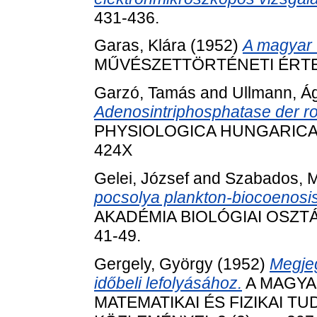
431-436.
Garas, Klára
(1952)
A magyar t
MŰVÉSZETTÖRTÉNETI ÉRTESÍT
Garzó, Tamás
and
Ullmann, Á
Adenosintriphosphatase der ro
PHYSIOLOGICA HUNGARICA, 3 
424X
Gelei, József
and
Szabados, M
pocsolya plankton-biocoenosi
AKADÉMIA BIOLÓGIAI OSZTÁL
41-49.
Gergely, György
(1952)
Megjeg
időbeli lefolyásához.
A MAGYA
MATEMATIKAI ÉS FIZIKAI 