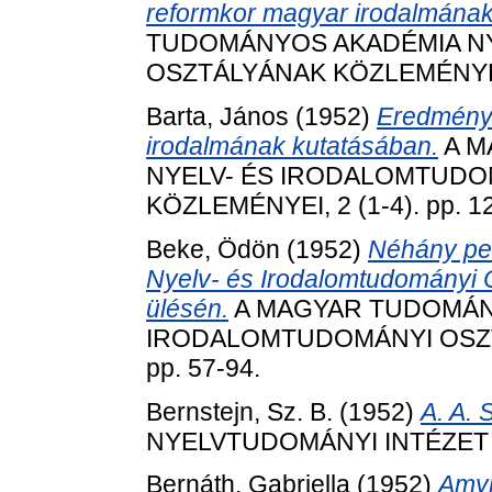
reformkor magyar irodalmának
TUDOMÁNYOS AKADÉMIA N
OSZTÁLYÁNAK KÖZLEMÉNYEI, 2
Barta, János
(1952)
Eredménye
irodalmának kutatásában.
A M
NYELV- ÉS IRODALOMTUDO
KÖZLEMÉNYEI, 2 (1-4). pp. 1
Beke, Ödön
(1952)
Néhány pe
Nyelv- és Irodalomtudományi O
ülésén.
A MAGYAR TUDOMÁNY
IRODALOMTUDOMÁNYI OSZTÁ
pp. 57-94.
Bernstejn, Sz. B.
(1952)
A. A. 
NYELVTUDOMÁNYI INTÉZET KÖ
Bernáth, Gabriella
(1952)
Amyl