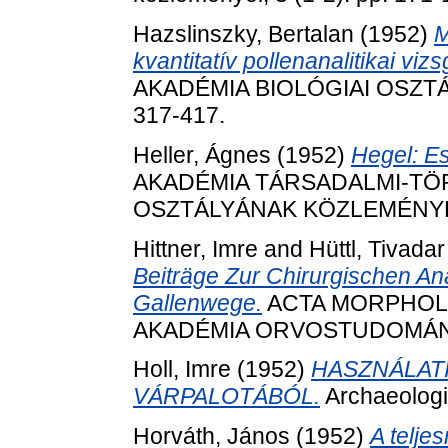
Hazslinszky, Bertalan
(1952)
M
kvantitatív pollenanalitikai vizs
AKADÉMIA BIOLÓGIAI OSZTÁL
317-417.
Heller, Ágnes
(1952)
Hegel: Es
AKADÉMIA TÁRSADALMI-T
OSZTÁLYÁNAK KÖZLEMÉNYEI, 
Hittner, Imre
and
Hüttl, Tivadar
Beiträge Zur Chirurgischen An
Gallenwege.
ACTA MORPHOL
AKADÉMIA ORVOSTUDOMÁNYI 
Holl, Imre
(1952)
HASZNÁLATI
VÁRPALOTÁBÓL.
Archaeologia
Horváth, János
(1952)
A telje