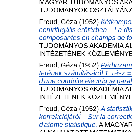
MAGYAR TUDOMÁNYOS AKA
TUDOMÁNYOK OSZTÁLYÁNAK K
Freud, Géza
(1952)
Kétkompon
centrifugális erőtérben = La d
composantes en champs de for
TUDOMÁNYOS AKADÉMIA AL
INTÉZETÉNEK KÖZLEMÉNYEI, 
Freud, Géza
(1952)
Párhuzam
terének számításáról 1. rész 
d'une conduite électrique parallè
TUDOMÁNYOS AKADÉMIA AL
INTÉZETÉNEK KÖZLEMÉNYEI, 
Freud, Géza
(1952)
A statiszt
korrekciójáról = Sur la correct
d'atome statistique.
A MAGYA