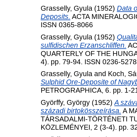
Grasselly, Gyula
(1952)
Data o
Deposits.
ACTA MINERALOGIC
ISSN 0365-8066
Grasselly, Gyula
(1952)
Qualit
sulfidischen Erzanschliffen.
AC
QUARTERLY OF THE HUNGAR
4). pp. 79-94. ISSN 0236-5278
Grasselly, Gyula
and
Koch, Sá
Sulphid Ore-Deposite of Nagy
PETROGRAPHICA, 6. pp. 1-21
Györffy, György
(1952)
A száv
századi birtokösszeírása.
A M
TÁRSADALMI-TÖRTÉNETI 
KÖZLEMÉNYEI, 2 (3-4). pp. 3