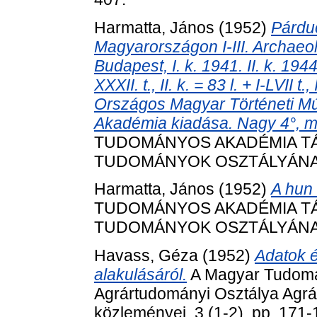
Harmatta, János
(1952)
Párdu
Magyarországon I-III. Archaeo
Budapest, I. k. 1941. II. k. 1944./
XXXII. t., II. k. = 83 l. + I-LVII t.,
Országos Magyar Történeti Mú
Akadémia kiadása. Nagy 4°, m
TUDOMÁNYOS AKADÉMIA T
TUDOMÁNYOK OSZTÁLYÁNAK K
Harmatta, János
(1952)
A hun 
TUDOMÁNYOS AKADÉMIA T
TUDOMÁNYOK OSZTÁLYÁNAK K
Havass, Géza
(1952)
Adatok é
alakulásáról.
A Magyar Tudomá
Agrártudományi Osztálya Agrá
közleményei, 3 (1-2). pp. 171-