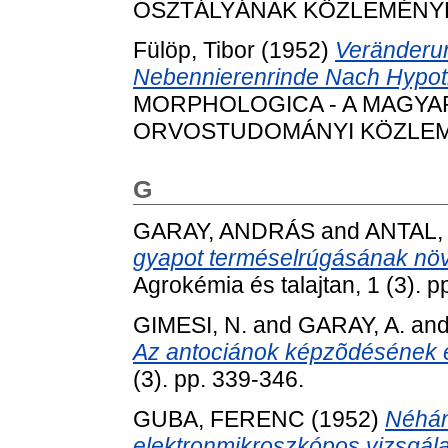
OSZTÁLYÁNAK KÖZLEMÉNYEI, 
Fülöp, Tibor
(1952)
Veränderu
Nebennierenrinde Nach Hypot
MORPHOLOGICA - A MAGY
ORVOSTUDOMÁNYI KÖZLEMÉNYE
G
GARAY, ANDRÁS
and
ANTAL,
gyapot terméselrúgásának növé
Agrokémia és talajtan, 1 (3). p
GIMESI, N.
and
GARAY, A.
an
Az antociánok képzõdésének é
(3). pp. 339-346.
GUBA, FERENC
(1952)
Néhány
elektronmikroszkópos vizsgála