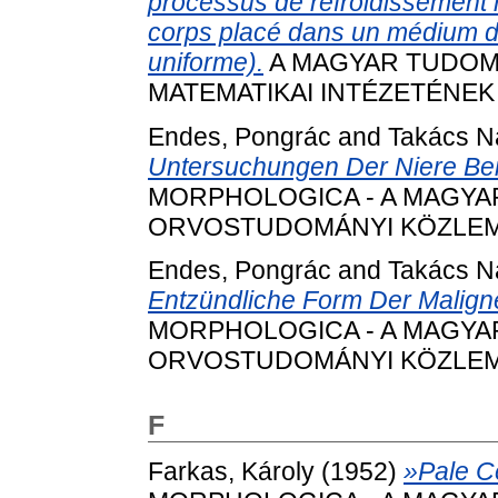
processus de refroidissement 
corps placé dans un médium do
uniforme).
A MAGYAR TUDOM
MATEMATIKAI INTÉZETÉNEK K
Endes, Pongrác
and
Takács N
Untersuchungen Der Niere Bei 
MORPHOLOGICA - A MAGY
ORVOSTUDOMÁNYI KÖZLEMÉNYE
Endes, Pongrác
and
Takács N
Entzündliche Form Der Malign
MORPHOLOGICA - A MAGY
ORVOSTUDOMÁNYI KÖZLEMÉNYE
F
Farkas, Károly
(1952)
»Pale Ce