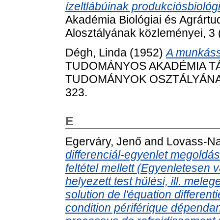
ízeltlábúinak produkciósbiológi
Akadémia Biológiai és Agrárt
Alosztályának közleményei, 3 (
Dégh, Linda
(1952)
A munkássá
TUDOMÁNYOS AKADÉMIA T
TUDOMÁNYOK OSZTÁLYÁNAK K
323.
E
Egerváry, Jenő
and
Lovass-Nag
differenciál-egyenlet megoldása
feltétel mellett (Egyenletesen
helyezett test hűlési, ill. mel
solution de l'équation different
condition périférique dépenda