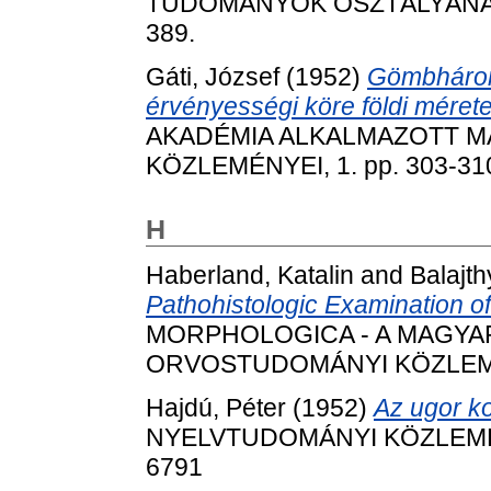
TUDOMÁNYOK OSZTÁLYÁNAK K
389.
Gáti, József
(1952)
Gömbhárom
érvényességi köre földi mérete
AKADÉMIA ALKALMAZOTT M
KÖZLEMÉNYEI, 1. pp. 303-31
H
Haberland, Katalin
and
Balajth
Pathohistologic Examination o
MORPHOLOGICA - A MAGY
ORVOSTUDOMÁNYI KÖZLEMÉNYE
Hajdú, Péter
(1952)
Az ugor k
NYELVTUDOMÁNYI KÖZLEMÉNYE
6791