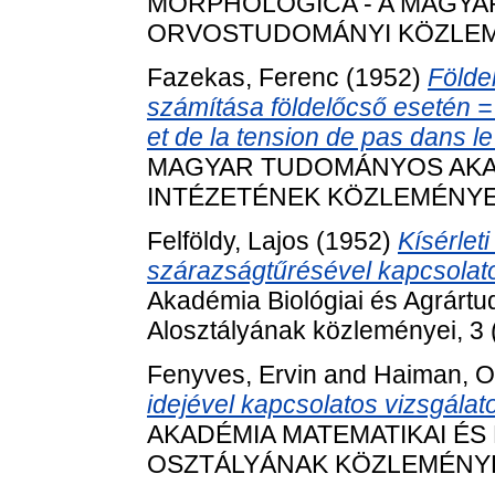
MORPHOLOGICA - A MAGY
ORVOSTUDOMÁNYI KÖZLEMÉNYE
Fazekas, Ferenc
(1952)
Földel
számítása földelőcső esetén = 
et de la tension de pas dans le
MAGYAR TUDOMÁNYOS AKAD
INTÉZETÉNEK KÖZLEMÉNYEI, 
Felföldy, Lajos
(1952)
Kísérle
szárazságtűrésével kapcsolat
Akadémia Biológiai és Agrárt
Alosztályának közleményei, 3 (
Fenyves, Ervin
and
Haiman, O
idejével kapcsolatos vizsgálat
AKADÉMIA MATEMATIKAI ÉS
OSZTÁLYÁNAK KÖZLEMÉNYEI, 2