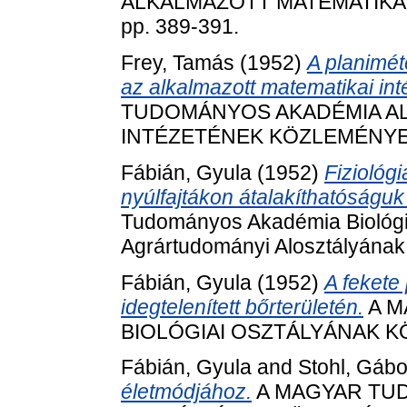
ALKALMAZOTT MATEMATIKAI
pp. 389-391.
Frey, Tamás
(1952)
A planimét
az alkalmazott matematikai int
TUDOMÁNYOS AKADÉMIA AL
INTÉZETÉNEK KÖZLEMÉNYEI, 
Fábián, Gyula
(1952)
Fiziológi
nyúlfajtákon átalakíthatóságu
Tudományos Akadémia Biológi
Agrártudományi Alosztályának 
Fábián, Gyula
(1952)
A fekete
idegtelenített bőrterületén.
A M
BIOLÓGIAI OSZTÁLYÁNAK KÖZ
Fábián, Gyula
and
Stohl, Gábo
életmódjához.
A MAGYAR TUD