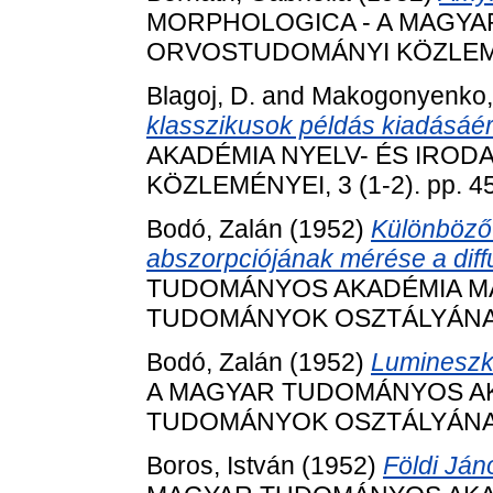
MORPHOLOGICA - A MAGY
ORVOSTUDOMÁNYI KÖZLEMÉNYE
Blagoj, D.
and
Makogonyenko,
klasszikusok példás kiadásáér
AKADÉMIA NYELV- ÉS IRO
KÖZLEMÉNYEI, 3 (1-2). pp. 45
Bodó, Zalán
(1952)
Különböző 
abszorpciójának mérése a diffú
TUDOMÁNYOS AKADÉMIA MAT
TUDOMÁNYOK OSZTÁLYÁNAK K
Bodó, Zalán
(1952)
Lumineszká
A MAGYAR TUDOMÁNYOS AKA
TUDOMÁNYOK OSZTÁLYÁNAK K
Boros, István
(1952)
Földi Ján