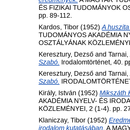
ÉS FIZIKAI TUDOMÁNYOK OS
pp. 89-112.
Kardos, Tibor
(1952)
A huszita
TUDOMÁNYOS AKADÉMIA N
OSZTÁLYÁNAK KÖZLEMÉNYEI, 3
Keresztury, Dezső
and
Tarnai,
Szabó.
Irodalomtörténet, 40. p
Keresztury, Dezső
and
Tarnai,
Szabó.
IRODALOMTÖRTÉNET, 40
Király, István
(1952)
Mikszáth 
AKADÉMIA NYELV- ÉS IRO
KÖZLEMÉNYEI, 2 (1-4). pp. 2
Klaniczay, Tibor
(1952)
Eredmé
irodalom kutatásában.
A MAG