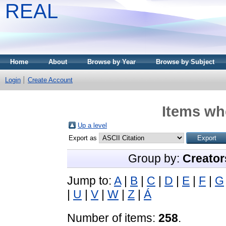
REAL
Home
About
Browse by Year
Browse by Subject
Login
Create Account
Items whe
Up a level
Export as
Group by:
Creator
Jump to:
A
|
B
|
C
|
D
|
E
|
F
|
G
|
U
|
V
|
W
|
Z
|
Á
Number of items:
258
.