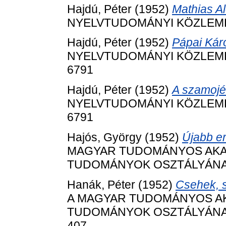
Hajdú, Péter
(1952)
Mathias Al
NYELVTUDOMÁNYI KÖZLEMÉNYE
Hajdú, Péter
(1952)
Pápai Kár
NYELVTUDOMÁNYI KÖZLEMÉNYE
6791
Hajdú, Péter
(1952)
A szamojé
NYELVTUDOMÁNYI KÖZLEMÉNYE
6791
Hajós, György
(1952)
Újabb e
MAGYAR TUDOMÁNYOS AKADÉ
TUDOMÁNYOK OSZTÁLYÁNAK K
Hanák, Péter
(1952)
Csehek, 
A MAGYAR TUDOMÁNYOS AK
TUDOMÁNYOK OSZTÁLYÁNAK K
407.