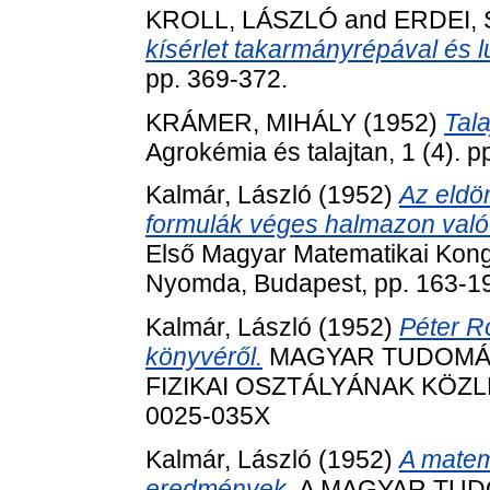
KROLL, LÁSZLÓ
and
ERDEI,
kísérlet takarmányrépával és l
pp. 369-372.
KRÁMER, MIHÁLY
(1952)
Tal
Agrokémia és talajtan, 1 (4). p
Kalmár, László
(1952)
Az eldö
formulák véges halmazon való
Első Magyar Matematikai Kon
Nyomda, Budapest, pp. 163-1
Kalmár, László
(1952)
Péter R
könyvéről.
MAGYAR TUDOMÁN
FIZIKAI OSZTÁLYÁNAK KÖZLEM
0025-035X
Kalmár, László
(1952)
A matem
eredmények.
A MAGYAR TUD