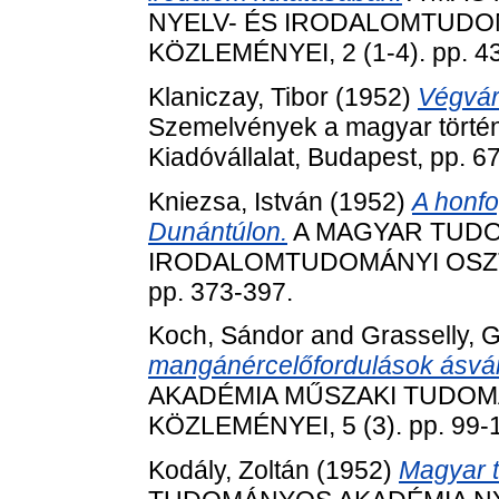
NYELV- ÉS IRODALOMTUDO
KÖZLEMÉNYEI, 2 (1-4). pp. 43
Klaniczay, Tibor
(1952)
Végvár
Szemelvények a magyar történ
Kiadóvállalat, Budapest, pp. 6
Kniezsa, István
(1952)
A honfo
Dunántúlon.
A MAGYAR TUDO
IRODALOMTUDOMÁNYI OSZTÁ
pp. 373-397.
Koch, Sándor
and
Grasselly, 
mangánércelőfordulások ásvá
AKADÉMIA MŰSZAKI TUDO
KÖZLEMÉNYEI, 5 (3). pp. 99-
Kodály, Zoltán
(1952)
Magyar t