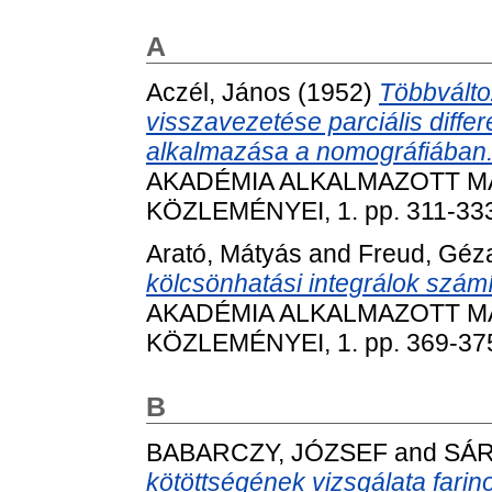
A
Aczél, János
(1952)
Többválto
visszavezetése parciális diff
alkalmazása a nomográfiában
AKADÉMIA ALKALMAZOTT M
KÖZLEMÉNYEI, 1. pp. 311-33
Arató, Mátyás
and
Freud, Géz
kölcsönhatási integrálok számí
AKADÉMIA ALKALMAZOTT M
KÖZLEMÉNYEI, 1. pp. 369-37
B
BABARCZY, JÓZSEF
and
SÁR
kötöttségének vizsgálata farino