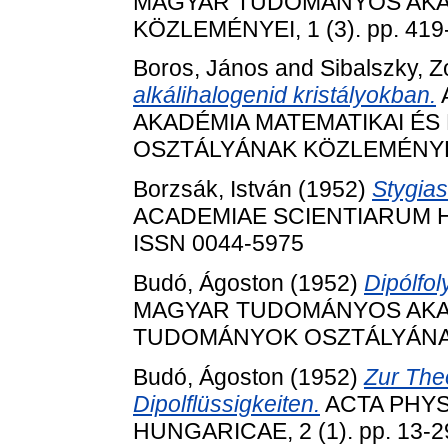
MAGYAR TUDOMÁNYOS AKAD
KÖZLEMÉNYEI, 1 (3). pp. 419
Boros, János
and
Sibalszky, Z
alkálihalogenid kristályokban.
AKADÉMIA MATEMATIKAI ÉS
OSZTÁLYÁNAK KÖZLEMÉNYEI, 2
Borzsák, István
(1952)
Stygias
ACADEMIAE SCIENTIARUM HUN
ISSN 0044-5975
Budó, Ágoston
(1952)
Dipólfol
MAGYAR TUDOMÁNYOS AKADÉ
TUDOMÁNYOK OSZTÁLYÁNAK K
Budó, Ágoston
(1952)
Zur Theo
Dipolflüssigkeiten.
ACTA PHYS
HUNGARICAE, 2 (1). pp. 13-2