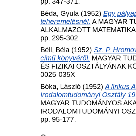
pp. 347-371.
Béda, Gyula
(1952)
Egy pálya
teheremelésnél.
A MAGYAR T
ALKALMAZOTT MATEMATIKAI
pp. 295-302.
Béll, Béla
(1952)
Sz. P. Hromov
című könyvéről.
MAGYAR TUD
ÉS FIZIKAI OSZTÁLYÁNAK KÖZ
0025-035X
Bóka, László
(1952)
A lírikus 
Irodalomtudományi Osztály 1952
MAGYAR TUDOMÁNYOS AKAD
IRODALOMTUDOMÁNYI OSZTÁ
pp. 95-177.