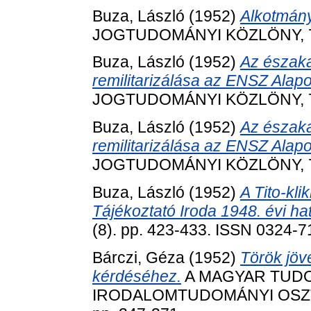
Buza, László
(1952)
Alkotmány
JOGTUDOMÁNYI KÖZLÖNY, 7 (8
Buza, László
(1952)
Az északa
remilitarizálása az ENSZ Alap
JOGTUDOMÁNYI KÖZLÖNY, 7 (2
Buza, László
(1952)
Az északa
remilitarizálása az ENSZ Alap
JOGTUDOMÁNYI KÖZLÖNY, 7 (3
Buza, László
(1952)
A Tito-kl
Tájékoztató Iroda 1948. évi ha
(8). pp. 423-433. ISSN 0324-
Bárczi, Géza
(1952)
Török jöv
kérdéséhez.
A MAGYAR TUDO
IRODALOMTUDOMÁNYI OSZTÁ