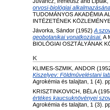
Juvancz, Iréneusz
and
Lipták
orvosi-biológiai alkalmazásán
TUDOMÁNYOS AKADÉMIA AL
INTÉZETÉNEK KÖZLEMÉNYEI, 
Jávorka, Sándor
(1952)
A szov
geobotanikai vonatkozásai.
A 
BIOLÓGIAI OSZTÁLYÁNAK KÖZL
K
KLIMES-SZMIK, ANDOR
(195
Kiszelyev: Földmûveléstani lab
Agrokémia és talajtan, 1 (4). p
KRISZTINKOVICH, BÉLA
(195
értékes kaucsuknövényei szovje
Agrokémia és talajtan, 1 (3). p