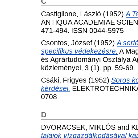
C
Castiglione, László
(1952)
A T
ANTIQUA ACADEMIAE SCIENT
471-494. ISSN 0044-5975
Csontos, József
(1952)
A serté
specifikus védekezésre.
A Mag
és Agrártudományi Osztálya A
közleményei, 3 (1). pp. 59-69.
Csáki, Frigyes
(1952)
Soros k
kérdései.
ELEKTROTECHNIKA, 4
0708
D
DVORACSEK, MIKLÓS
and
K
talajok vízgazdálkodásával ka