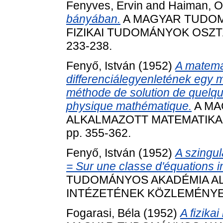
Fenyves, Ervin
and
Haiman, O
bányában.
A MAGYAR TUDOM
FIZIKAI TUDOMÁNYOK OSZTÁ
233-238.
Fenyő, István
(1952)
A matemat
differenciálegyenletének egy 
méthode de solution de quelque
physique mathématique.
A MA
ALKALMAZOTT MATEMATIKAI
pp. 355-362.
Fenyő, István
(1952)
A szingul
= Sur une classe d'équations in
TUDOMÁNYOS AKADÉMIA AL
INTÉZETÉNEK KÖZLEMÉNYEI, 
Fogarasi, Béla
(1952)
A fizikai