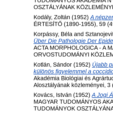
TUDOMÁNYOS AKADÉMIA N
OSZTÁLYÁNAK KÖZLEMÉNYEI, 2
Kodály, Zoltán
(1952)
A népzen
ÉRTESÍTŐ (1890-1955), 59 (49
Korpássy, Béla
and
Sztanojevi
Über Die Pathologie Der Epi
ACTA MORPHOLOGICA - A 
ORVOSTUDOMÁNYI KÖZLEMÉNYE
Kotlán, Sándor
(1952)
Újabb p
különös figyelemmel a coccidio
Akadémia Biológiai és Agrárt
Alosztályának közleményei, 3 (
Kovács, István
(1952)
A Jogi Á
MAGYAR TUDOMÁNYOS AKA
TUDOMÁNYOK OSZTÁLYÁNAK K