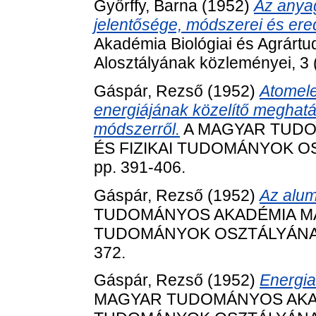
Győrffy, Barna
(1952)
Az anya
jelentősége, módszerei és er
Akadémia Biológiai és Agrárt
Alosztályának közleményei, 3 (
Gáspár, Rezső
(1952)
Atomele
energiájának közelítő meghatá
módszerről.
A MAGYAR TUDO
ÉS FIZIKAI TUDOMÁNYOK OS
pp. 391-406.
Gáspár, Rezső
(1952)
Az alum
TUDOMÁNYOS AKADÉMIA MAT
TUDOMÁNYOK OSZTÁLYÁNAK K
372.
Gáspár, Rezső
(1952)
Energia
MAGYAR TUDOMÁNYOS AKADÉ