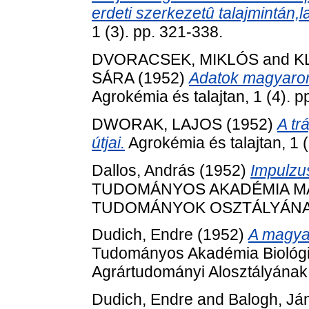
erdeti szerkezetû talajmintán,
1 (3). pp. 321-338.
DVORACSEK, MIKLÓS
and
K
SÁRA
(1952)
Adatok magyarors
Agrokémia és talajtan, 1 (4). p
DWORAK, LAJOS
(1952)
A tr
útjai.
Agrokémia és talajtan, 1 (
Dallos, András
(1952)
Impulzus
TUDOMÁNYOS AKADÉMIA MAT
TUDOMÁNYOK OSZTÁLYÁNAK K
Dudich, Endre
(1952)
A magyar
Tudományos Akadémia Biológi
Agrártudományi Alosztályának 
Dudich, Endre
and
Balogh, Já