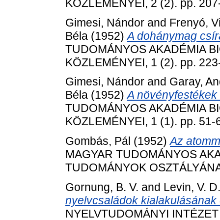
KÖZLEMÉNYEI, 2 (2). pp. 207
Gimesi, Nándor
and
Frenyó, V
Béla
(1952)
A dohánymag csírá
TUDOMÁNYOS AKADÉMIA BI
KÖZLEMÉNYEI, 1 (2). pp. 223
Gimesi, Nándor
and
Garay, An
Béla
(1952)
A növényfestékek
TUDOMÁNYOS AKADÉMIA BI
KÖZLEMÉNYEI, 1 (1). pp. 51-
Gombás, Pál
(1952)
Az atomma
MAGYAR TUDOMÁNYOS AKADÉ
TUDOMÁNYOK OSZTÁLYÁNAK K
Gornung, B. V.
and
Levin, V. D
nyelvcsaládok kialakulásának 
NYELVTUDOMÁNYI INTÉZET KÖ