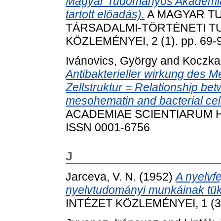
Magyar Tudományos Akadémia 
tartott előadás).
A MAGYAR T
TÁRSADALMI-TÖRTÉNETI 
KÖZLEMÉNYEI, 2 (1). pp. 69-
Ivánovics, György
and
Koczka,
Antibakterieller wirkung des 
Zellstruktur = Relationship betw
mesohematin and bacterial cell
ACADEMIAE SCIENTIARUM HUN
ISSN 0001-6756
J
Jarceva, V. N.
(1952)
A nyelvfe
nyelvtudományi munkáinak tü
INTÉZET KÖZLEMÉNYEI, 1 (3).