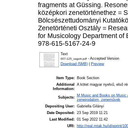
fragments at Güssing. Resone
középkori zenetörténethez = St
Bölcsészettudományi Kutatókö
Zenetörténeti Osztály = Resear
for Musicology Department of 
978-615-5167-24-9
Text
- Accepted Version
007-125_vagott.pdf
Download (5MB)
|
Preview
Item Type:
Book Section
Additional
A kötet magyar nyelvű, első ré
Information:
M Music and Books on Music / 
Subjects:
zeneirodalom, zeneművek
Depositing User:
Gabriella Gilányi
Date Deposited:
23 Sep 2019 11:21
Last Modified:
01 Sep 2022 11:42
URI:
http://real.mtak.hu/id/eprint/1