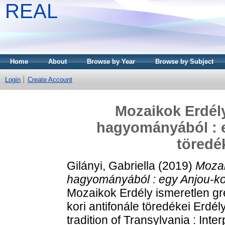
REAL
Home
About
Browse by Year
Browse by Subject
Login
Create Account
Mozaikok Erdély
hagyományából : e
töredé
Gilányi, Gabriella
(2019)
Mozai
hagyományából : egy Anjou-kor
Mozaikok Erdély ismeretlen g
kori antifonále töredékei Erdé
tradition of Transylvania : Int