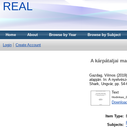
REAL
Home
About
Browse by Year
Browse by Subject
Login
Create Account
A kárpátaljai m
Gazdag, Vilmos
(2019
alapján.
In: A nyelvész
Shark, Ungvár, pp. 54
Text
Hodinkas_2
Download
Item Type:
Subjects: