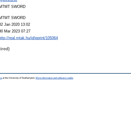
MTMT SWORD
MTMT SWORD
02 Jan 2020 13:02
30 Mar 2023 07:27
http://real.mtak.hu/id/eprint/105064
ired)
ce
at the University of Southampton.
More information and software credits
.