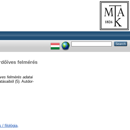
rdőíves felmérés
ves felmérés adatai
ásaiból (5). Autdor-
/ filológia,