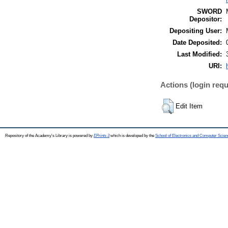
SWORD
Depositor:
Depositing User:
Date Deposited:
Last Modified:
URI:
Actions (login requ
Edit Item
Repository of the Academy's Library is powered by
EPrints 3
which is developed by the
School of Electronics and Computer Scien