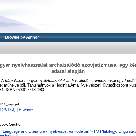
Browse by Author
agyar nyelvhasználat archaizálódó szovjetizmusai egy ké
adatai alapján
)
A kárpátaljai magyar nyelvhasználat archaizálódó szovjetizmusai egy kérdőí
et műhelyeiből. Tanulmányok a Hodinka Antal Nyelvészeti Kutatóközpont kutat
-64. ISBN 9786177132980
019_sajat.pdf
 (704kB)
|
Preview
Book Section
P Language and Literature / nyelvészet és irodalom > P0 Philology. Linguistics 
nyelvészet