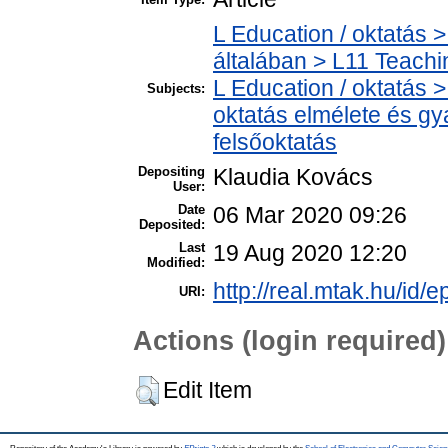
L Education / oktatás >
általában > L11 Teach
L Education / oktatás >
Subjects:
oktatás elmélete és gy
felsőoktatás
Depositing
Klaudia Kovács
User:
Date
06 Mar 2020 09:26
Deposited:
Last
19 Aug 2020 12:20
Modified:
http://real.mtak.hu/id/
URI:
Actions (login required)
Edit Item