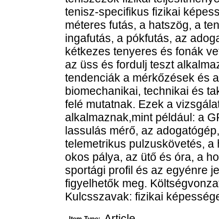
tenisz-specifikus fizikai képe
méteres futás, a hatszög, a t
ingafutás, a pókfutás, az adog
kétkezes tenyeres és fonák ve
az üss és fordulj teszt alkalmaz
tendenciák a mérkőzések és az e
biomechanikai, technikai és t
felé mutatnak. Ezek a vizsgál
alkalmaznak,mint például: a 
lassulás mérő, az adogatógép,
telemetrikus pulzuskövetés, a 
okos pálya, az ütő és óra, a 
sportági profil és az egyénre 
figyelhetők meg. Költségvonza
Kulcsszavak: fizikai képességek
Article
Item Type: