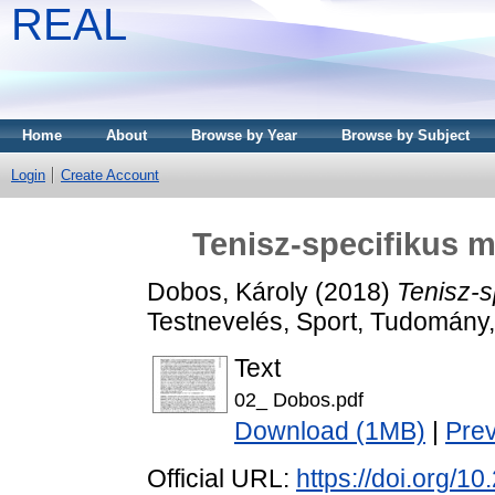
REAL
Home
About
Browse by Year
Browse by Subject
Login
Create Account
Tenisz-specifikus m
Dobos, Károly
(2018)
Tenisz-s
Testnevelés, Sport, Tudomány,
Text
02_ Dobos.pdf
Download (1MB)
|
Pre
Official URL:
https://doi.org/1