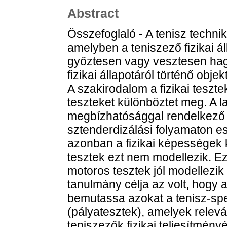
Abstract
Összefoglaló - A tenisz technik
amelyben a teniszező fizikai á
győztesen vagy vesztesen hagyj
fizikai állapotáról történő obj
A szakirodalom a fizikai teszt
teszteket különböztet meg. A 
megbízhatósággal rendelkező 
sztenderdizálási folyamaton es
azonban a fizikai képességek k
tesztek ezt nem modellezik. E
motoros tesztek jól modellezik 
tanulmány célja az volt, hogy 
bemutassa azokat a tenisz-spe
(pályatesztek), amelyek relev
teniszezők fizikai teljesítmény