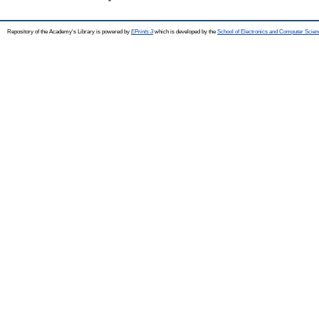
Repository of the Academy's Library is powered by
EPrints 3
which is developed by the
School of Electronics and Computer Scien