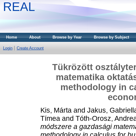
REAL
Home
About
Browse by Year
Browse by Subject
Login
Create Account
Tükrözött osztályt
matematika oktatá
methodology in ca
econo
Kis, Márta
and
Jakus, Gabriell
Tímea
and
Tóth-Orosz, Andre
módszere a gazdasági matemat
methodology in calculus for b