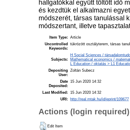
hallgatókkal együtt töltött idő
és kezdtük el alkalmazni egye
módszerét, társas tanulással k
módszertant, illetve tapasztala
Item Type:
Article
Uncontrolled
tükrözött osztályterem, társas tan
Keywords:
H Social Sciences / társadalomt
Subjects:
Mathematical economics / matemat
L Education / oktatás > L1 Educatio
Depositing
Zoltán Subecz
User:
Date
15 Jun 2020 14:32
Deposited:
Last Modified:
15 Jun 2020 14:32
URI:
http://real.mtak.hu/id/eprint/109677
Actions (login required)
Edit Item