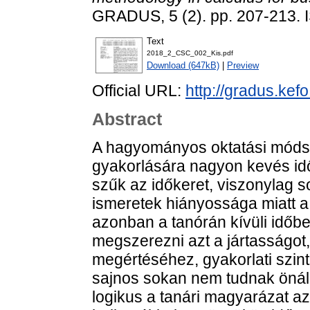
GRADUS, 5 (2). pp. 207-213.
Text
2018_2_CSC_002_Kis.pdf
Download (647kB)
|
Preview
Official URL:
http://gradus.ke
Abstract
A hagyományos oktatási móds
gyakorlására nagyon kevés idő 
szűk az időkeret, viszonylag 
ismeretek hiányossága miatt a m
azonban a tanórán kívüli időbe
megszerezni azt a jártasságot
megértéséhez, gyakorlati szin
sajnos sokan nem tudnak önáll
logikus a tanári magyarázat a