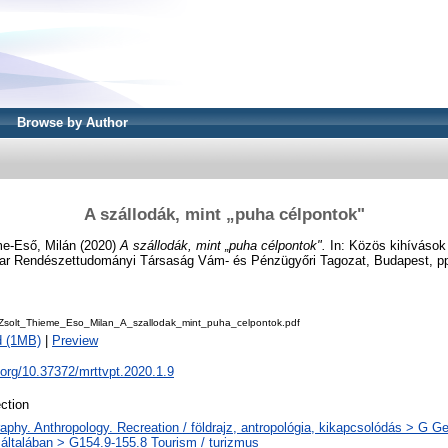
Browse by Author
A szállodák, mint „puha célpontok"
e-Eső, Milán
(2020)
A szállodák, mint „puha célpontok".
In: Közös kihívások
ar Rendészettudományi Társaság Vám- és Pénzügyőri Tagozat, Budapest, pp
Zsolt_Thieme_Eso_Milan_A_szallodak_mint_puha_celpontok.pdf
d (1MB)
|
Preview
i.org/10.37372/mrttvpt.2020.1.9
ction
phy. Anthropology. Recreation / földrajz, antropológia, kikapcsolódás > G Ge
 általában > G154.9-155.8 Tourism / turizmus