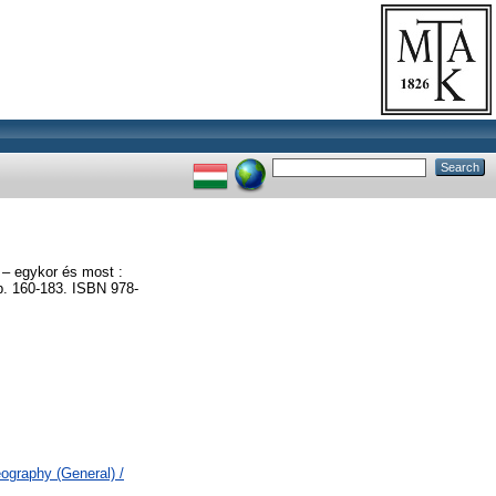
 – egykor és most :
. 160-183. ISBN 978-
ography (General) /