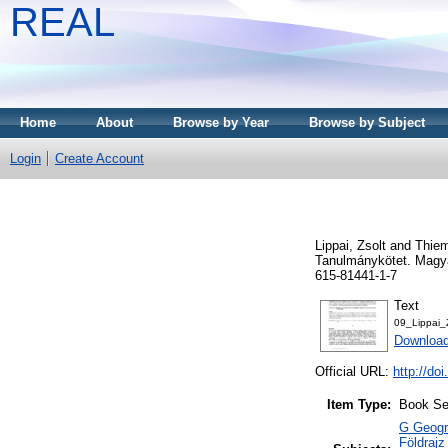
REAL
Home
About
Browse by Year
Browse by Subject
Login
Create Account
Lippai, Zsolt
and
Thiem
Tanulmánykötet. Magy
615-81441-1-7
Text
09_Lippai_
Downloa
Official URL:
http://do
Item Type:
Book Se
G Geogra
Földrajz