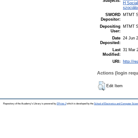
Subjects:
H Social
szociálp
SWORD
MTMT 
Depositor:
Depositing
MTMT 
User:
Date
24 Jun 
Deposited:
Last
31 Mar 
Modified:
URI:
http://r
Actions (login requ
Edit Item
Repository of the Academy's Library is powered by
EPrints 3
which is developed by the
School of Electronics and Computer Scien