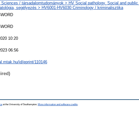
 Sciences / társadalomtudományok > HV Social pathology. Social and public 
atológia, segélyezés > HV6001-HV6030 Criminology / kriminalisztika
SWORD
SWORD
2020 10:20
2023 06:56
eal.mtak.hu/id/eprint/110146
ired)
ce
at the University of Southampton.
More information and software credits
.