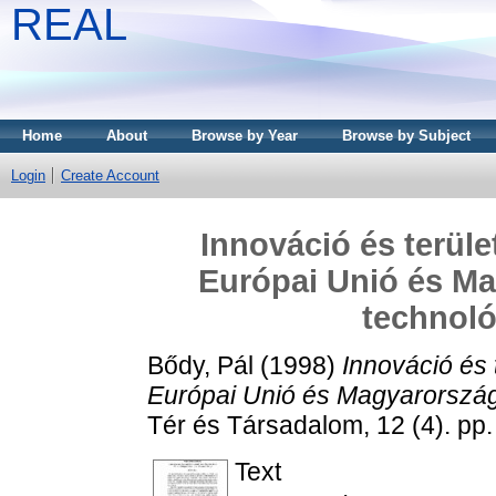
REAL
Home
About
Browse by Year
Browse by Subject
Login
Create Account
Innováció és terüle
Európai Unió és M
technoló
Bődy, Pál
(1998)
Innováció és 
Európai Unió és Magyarország 
Tér és Társadalom, 12 (4). p
Text