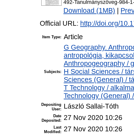
492-Tanulmányszöveg-984-1
Download (1MB)
|
Pre
Official URL:
http://doi.org/10
Article
Item Type:
G Geography. Anthropol
antropológia, kikapcs
Anthropogeography / g
H Social Sciences / t
Subjects:
Sciences (General) / 
T Technology / alkalm
Technology (General) 
Depositing
László Sallai-Tóth
User:
Date
27 Nov 2020 10:26
Deposited:
Last
27 Nov 2020 10:26
Modified: