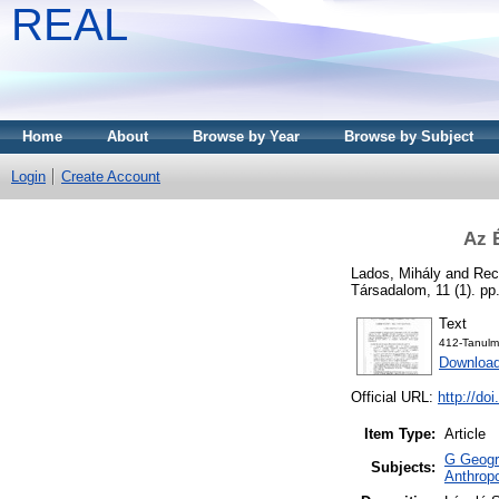
REAL
Home
About
Browse by Year
Browse by Subject
Login
Create Account
Az É
Lados, Mihály
and
Rec
Társadalom, 11 (1). p
Text
412-Tanulm
Downloa
Official URL:
http://do
Item Type:
Article
G Geogra
Subjects:
Anthropo