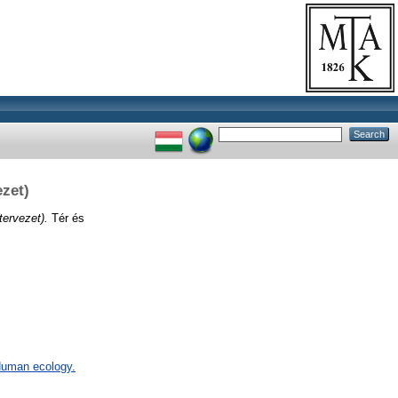
ezet)
tervezet).
Tér és
 Human ecology.