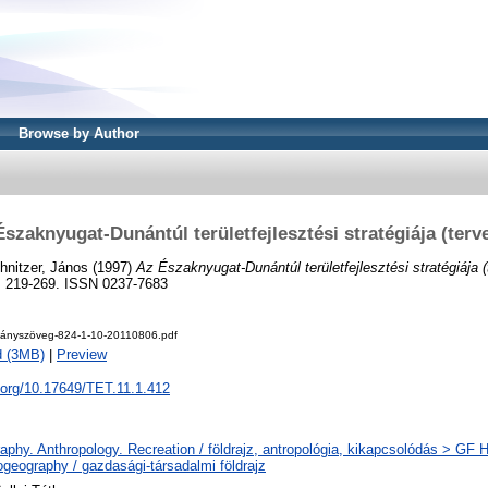
Browse by Author
szaknyugat-Dunántúl területfejlesztési stratégiája (terv
hnitzer, János
(1997)
Az Északnyugat-Dunántúl területfejlesztési stratégiája (
p. 219-269. ISSN 0237-7683
ányszöveg-824-1-10-20110806.pdf
d (3MB)
|
Preview
i.org/10.17649/TET.11.1.412
phy. Anthropology. Recreation / földrajz, antropológia, kikapcsolódás > GF
geography / gazdasági-társadalmi földrajz