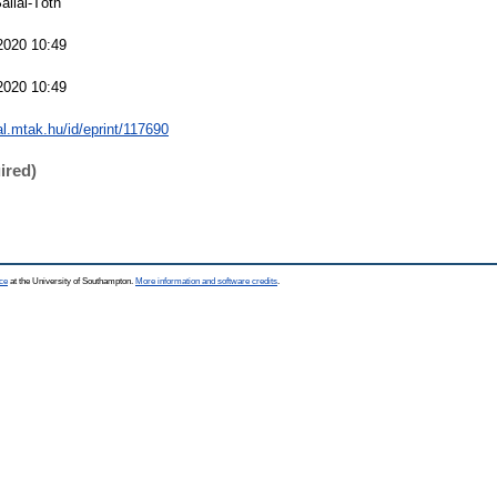
allai-Tóth
2020 10:49
2020 10:49
eal.mtak.hu/id/eprint/117690
ired)
ce
at the University of Southampton.
More information and software credits
.