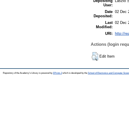
Depositing
László S
User:
Date
02 Dec 
Deposited:
Last
02 Dec 
Modified:
URI:
http://r
Actions (login requ
Edit Item
Repository of the Academy's Library is powered by
EPrints 3
which is developed by the
School of Electronics and Computer Scien