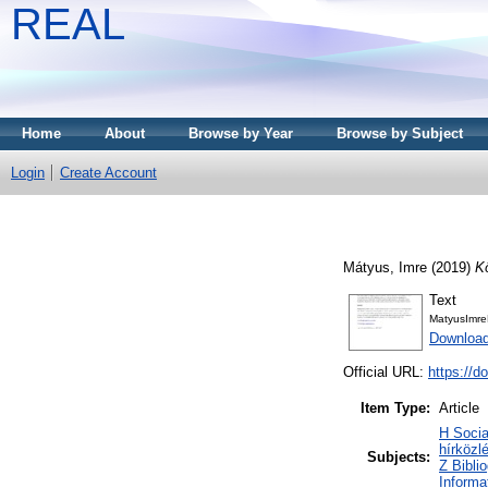
REAL
Home
About
Browse by Year
Browse by Subject
Login
Create Account
Mátyus, Imre
(2019)
Kö
Text
MatyusImreK
Download
Official URL:
https://d
Item Type:
Article
H Socia
hírközl
Subjects:
Z Bibli
Informa