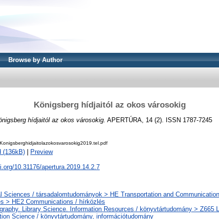
Browse by Author
Königsberg hídjaitól az okos városokig
nigsberg hídjaitól az okos városokig.
APERTÚRA, 14 (2). ISSN 1787-7245
onigsberghidjaitolazokosvarosokig2019.tel.pdf
 (136kB)
|
Preview
oi.org/10.31176/apertura.2019.14.2.7
l Sciences / társadalomtudományok > HE Transportation and Communications
és > HE2 Communications / hírközlés
ography. Library Science. Information Resources / könyvtártudomány > Z665 L
tion Science / könyvtártudomány, információtudomány