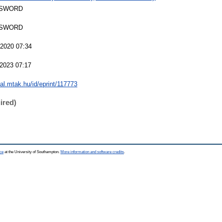
 SWORD
 SWORD
2020 07:34
2023 07:17
eal.mtak.hu/id/eprint/117773
ired)
ce
at the University of Southampton.
More information and software credits
.