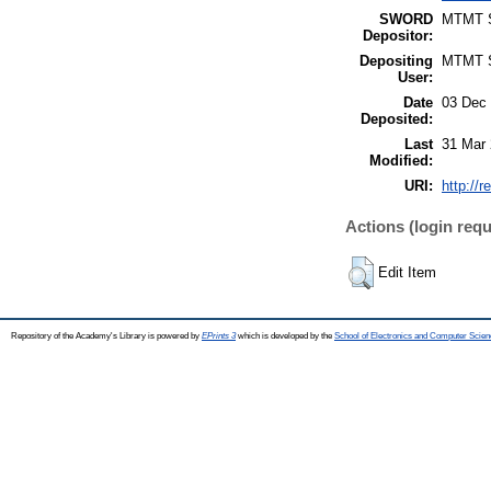
SWORD
MTMT
Depositor:
Depositing
MTMT
User:
Date
03 Dec 
Deposited:
Last
31 Mar 
Modified:
URI:
http://r
Actions (login requ
Edit Item
Repository of the Academy's Library is powered by
EPrints 3
which is developed by the
School of Electronics and Computer Scien