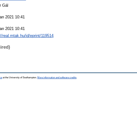
r Gál
an 2021 10:41
an 2021 10:41
://real.mtak.hu/id/eprint/119514
ired)
ce
at the University of Southampton.
More information and software credits
.