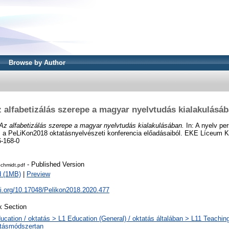
Browse by Author
 alfabetizálás szerepe a magyar nyelvtudás kialakulásá
Az alfabetizálás szerepe a magyar nyelvtudás kialakulásában.
In: A nyelv pe
s a PeLiKon2018 oktatásnyelvészeti konferencia előadásaiból. EKE Líceum Ki
-168-0
- Published Version
chmidt.pdf
d (1MB)
|
Preview
oi.org/10.17048/Pelikon2018.2020.477
 Section
ucation / oktatás > L1 Education (General) / oktatás általában > L11 Teachin
atásmódszertan