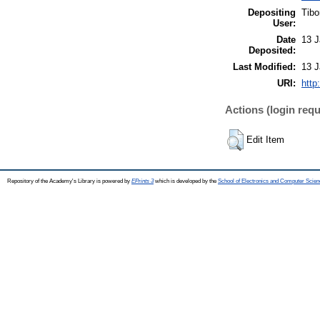
Depositing
Tibo
User:
Date
13 J
Deposited:
Last Modified:
13 J
URI:
http
Actions (login requ
Edit Item
Repository of the Academy's Library is powered by
EPrints 3
which is developed by the
School of Electronics and Computer Scien