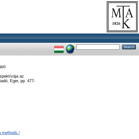
ban
rspektívája az
adó, Eger, pp. 477-
g methods /