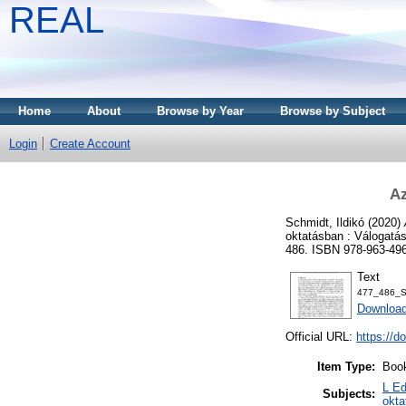
REAL
Home
About
Browse by Year
Browse by Subject
Login
Create Account
Az
Schmidt, Ildikó
(2020)
oktatásban : Válogatá
486. ISBN 978-963-496
Text
477_486_S
Downloa
Official URL:
https://d
Item Type:
Book
L Ed
Subjects:
okt