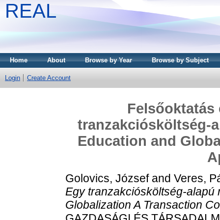
REAL
Home
About
Browse by Year
Browse by Subject
Login
Create Account
Felsőoktatás 
tranzakciósköltség-a
Education and Global
A
Golovics, József
and
Veres, P
Egy tranzakciósköltség-alapú 
Globalization A Transaction C
GAZDASÁGI ÉS TÁRSADALMI FO