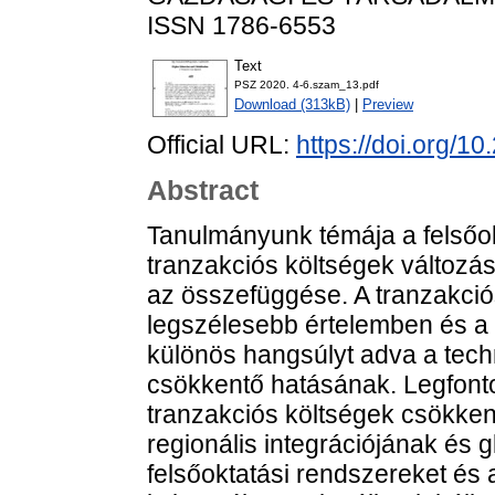
ISSN 1786-6553
Text
PSZ 2020. 4-6.szam_13.pdf
Download (313kB)
|
Preview
Official URL:
https://doi.org/1
Abstract
Tanulmányunk témája a felsőok
tranzakciós költségek változ
az összefüggése. A tranzakciós
legszélesebb értelemben és a f
különös hangsúlyt adva a techn
csökkentő hatásának. Legfont
tranzakciós költségek csökken
regionális integrációjának és 
felsőoktatási rendszereket és 