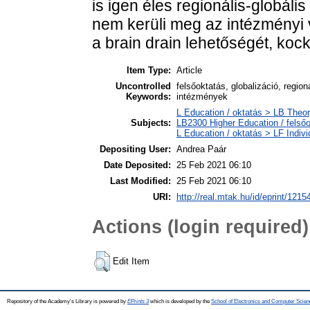
is igen éles regionális-globál
nem kerüli meg az intézményi 
a brain drain lehetőségét, koc
Item Type:
Article
Uncontrolled
felsőoktatás, globalizáció, regio
Keywords:
intézmények
L Education / oktatás > LB Theor
Subjects:
LB2300 Higher Education / felső
L Education / oktatás > LF Indivi
Depositing User:
Andrea Paár
Date Deposited:
25 Feb 2021 06:10
Last Modified:
25 Feb 2021 06:10
URI:
http://real.mtak.hu/id/eprint/1215
Actions (login required)
Edit Item
Repository of the Academy's Library is powered by
EPrints 3
which is developed by the
School of Electronics and Computer Scien