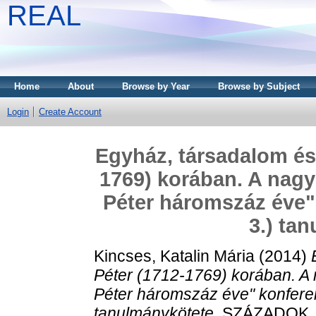
REAL
Home
About
Browse by Year
Browse by Subject
Login
Create Account
Egyház, társadalom és
1769) korában. A nagy
Péter háromszáz éve" 
3.) ta
Kincses, Katalin Mária
(2014)
Péter (1712-1769) korában. A
Péter háromszáz éve" konferen
tanulmánykötete.
SZÁZADOK, 1