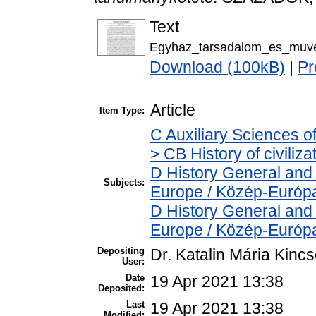
Text
Egyhaz_tarsadalom_es_muve
Download (100kB)
|
Pr
Article
Item Type:
C Auxiliary Sciences o
> CB History of civiliz
D History General and
Subjects:
Europe / Közép-Európ
D History General and
Europe / Közép-Európ
Depositing
Dr. Katalin Mária Kinc
User:
Date
19 Apr 2021 13:38
Deposited:
Last
19 Apr 2021 13:38
Modified: