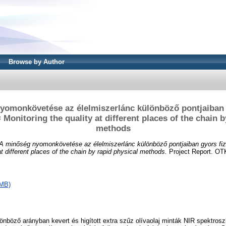
Browse by Author
yomonkövetése az élelmiszerlánc különböző pontjaiban g
Monitoring the quality at different places of the chain b
methods
A minőség nyomonkövetése az élelmiszerlánc különböző pontjaiban gyors fiz
at different places of the chain by rapid physical methods.
Project Report. OT
3MB)
ülönböző arányban kevert és higított extra szűz olívaolaj minták NIR spektros