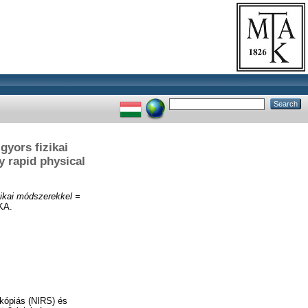
yors fizikai
y rapid physical
ikai módszerekkel =
KA.
zkópiás (NIRS) és