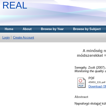
REAL
Home
About
Browse by Year
Browse by Subject
Login
Create Account
A minőség n
módszerekkel = 
Seregély, Zsolt
(2007)
Monitoring the quality 
PDF
45953_ZJ1.pdf
Download (
Abstract
Napraforgó étolajjal k