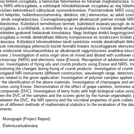
ose) történő vizsgálata, a hamisítás felismerése és fokának meghatározása. S
NIRS elővizsgálata, a sütőolajok hőstabilitásának vizsgálata az olaj hőterhel
közben bekövetkező változások nyomonkövetése. Panírtermékek NIRS vizsg
érő felépítés, hullámhossztartomány, detektor, stb.) elemezése, az adott sze
 elvek meghatározása. Csomagolóanyagként alkalmazott polimer minták NIR
llenőrzése. Különböző termőhelyen termett, különböző évjáratú pezsgő- és 
zsgálata, a szőlőfajták, a termőhely és az évjárathatás a minták detektálható
ételére gyakorolt hatásának kimutatása. Nagy biológiai értékű bogyósgyüm
izsgálata a minták detektálható illékony komponensei és érzékszervi bírálati
rozása. Különböző hőmérsékleten tárolt sertéshús minták detektálható illé
zok mikrobiológiai jellemezői között fennálló lineáris összefüggések elemzé
kai módszerek összehasonlítása az alkalmazott nagyműszeres analitikai kész
ére. | Investigation of extra virgin olive oil mixed and diluted with sunflower oi
ectroscopy (NIRS) and electronic nose (Enose). Recognition of adulteration an
ion. Investigation of frying oils and crumb products using Enose and NIRS. Inv
, monitoring the changes during frying of crumb products. Investigation of crum
stigated NIR instruments (different construction, wavelength range, detectors,
ers related to the given application. Investigation of polymer samples applied
 the identification of the above materials. Investigation of champagne and wi
tories using Enose. Demonstration of the effect of grape varieties, territories
 compounds (DVC). Investigation of berry fruits with high biological value usi
ween the DVC of the samples and the scores given by the human organoleptic p
 between the DVC, the NIR spectra and the microbial properties of pork cutlets 
n of different methods of mathematical statistics to the evaluation of the d
ruments.
:
Monograph (Project Report)
d
Élelmiszertudomány
: