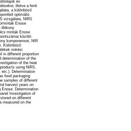
ütőolajok és
ésekor, illetve a fenti
álata, a különböző
mpontból optimális
S vizsgálata, NIRS
borminták Enose
 illékony
ölcs minták Enose
 pontszámai közötti
kony komponensei, NIR
se. Különböző
ülékek mérési
l in different proportion
d determination of the
estigation of the heat
b products using NIRS.
 etc.). Determination
 as food packaging
ne samples of different
 and harvest years on
ng Enose. Determination
anel Investigation of
stored on different
ata measured on the