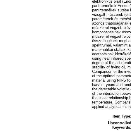
elektronikus orral (En
panírtermékek Enose és 
panírtermékek sütése 
vizsgált műszerek (elt
paraméterek és mérési
azonosíthatóságának e
műszerrel végzett elővi
komponenseinek összet
műszerrel végzett előv
összefüggések meghatá
spektrumai, valamint a
matematikai statiszti
adatsorainak kiértékelés
using near infrared sp
degree of the adulterat
stability of frying oil
Comparison of the inve
of the optimal paramet
material using NIRS for
harvest years and terri
the detectable volatile
of the interaction bet
the linear relationship
temperature. Compariso
applied analytical inst
Item Type
Uncontrolle
Keywords